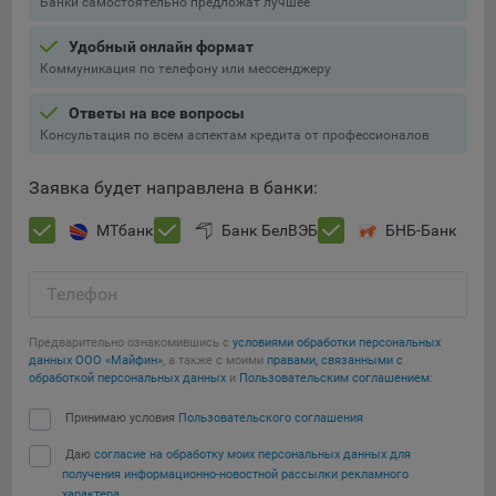
Банки самостоятельно предложат лучшее
Подобные функции улучшают условия работы
пользователей с сайтом.
Удобный онлайн формат
Коммуникация по телефону или мессенджеру
9.3. Файлы cookie предпочтений, например, для настройки
контента. Данные файлы cookie собирают информацию о
Ответы на все вопросы
выборе пользователя на сайте и его предпочтениях и
Консультация по всем аспектам кредита от профессионалов
позволяют Обществу «запомнить» информацию о
выбранном пользователем городе и других местных
Заявка будет направлена в банки:
настройках для того, чтобы соответствующим образом
настраивать сайт.
МТбанк
Банк БелВЭБ
БНБ-Банк
9.4. Аналитические файлы cookie, например
Яндекс.Метрика, Google Analytics. Данные файлы cookie
Телефон
собирают информацию о том, как пользователь
использовал сайты, и позволяют Обществу вносить в них
Предварительно ознакомившись с
условиями обработки персональных
улучшения.
данных ООО «Майфин»
, а также с моими
правами, связанными с
обработкой персональных данных
и
Пользовательским соглашением
:
Аналитические файлы cookie показывают, какие страницы
Сохранить мои изменения
сайта Общества посещаются чаще всего, помогают
Принимаю условия
Пользовательского соглашения
выявлять трудности, возникающие при использовании
Даю
согласие на обработку моих персональных данных для
Сохранить по умолчанию
сайта, а также позволяют оценить эффективность
получения информационно-новостной рассылки рекламного
рекламы. Благодаря этому у Общества есть возможность
характера