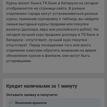
Курсы валют банка ТК Банк в Беларуси на сегодня
отображаются на странице сайта. В разных
5.4. Создание и предоставление персонализированной
рекламы пользователю.
отделениях города могут устанавливаться разные
курсы, применив сортировку к таблице, вы найдете
9.1. Технические (обязательные) файлы cookie, например,
самые выгодные курсы продажи или покупки
применяемые при регистрации либо входе в систему, или
валюты (доллара, евро или российского рубля). На
для оставления отзыва либо комментария. Данные файлы
сегодня лучший курс продажи доллара в ТК Банк в
cookie используются в целях обеспечения корректной
Беларуси - отсутствует, лучший курс покупки -
работы сайтов и полноценного использования его
отсутствует. Перед посещением того или иного
функционала пользователем, не могут быть отключены в
отделения советуем обратить внимание на время
системах. Вместе с тем, пользователь может настроить
обновления курсов в филиале, они могут быть
браузер, чтобы он блокировал такие файлы сookie или
устаревшими.
уведомлял пользователя об их использовании — но в таком
случае некоторые разделы сайта могут не работать).
9.2. Функциональные файлы cookie, например,
определяющие имя пользователя. Данные файлы cookie
Кредит наличными за 1 минуту
используются для обеспечения работы некоторых
дополнительных функций сайтов, например, для хранения
Оставьте заявку и получите:
предпочтений пользователя, в том числе имени
пользователя или выбора языка, и для предотвращения
Экономию времени
повторных прохождений опросов пользователями.