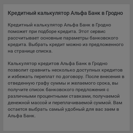
Подобные функции улучшают условия работы
пользователей с сайтом.
Кредитный калькулятор Альфа Банк в Гродно
9.3. Файлы cookie предпочтений, например, для настройки
Кредитный калькулятор Альфа Банк в Гродно
контента. Данные файлы cookie собирают информацию о
поможет при подборе кредита. Этот сервис
выборе пользователя на сайте и его предпочтениях и
рассчитывает основные параметры банковского
позволяют Обществу «запомнить» информацию о
кредита. Выбрать кредит можно из предложенного
выбранном пользователем городе и других местных
на странице списка.
настройках для того, чтобы соответствующим образом
настраивать сайт.
Калькулятор кредитов Альфа Банк в Гродно
9.4. Аналитические файлы cookie, например
позволит сравнить несколько доступных кредитов
Яндекс.Метрика, Google Analytics. Данные файлы cookie
и избежать переплат по договору. После внесения в
собирают информацию о том, как пользователь
отведенную графу суммы и желаемого срока, вы
использовал сайты, и позволяют Обществу вносить в них
получите список банковского предложения с
улучшения.
различными процентными ставками, получаемой
денежной массой и переплачиваемой суммой. Вам
Аналитические файлы cookie показывают, какие страницы
остается выбрать самый удобный для вас заем в
сайта Общества посещаются чаще всего, помогают
Альфа Банк.
выявлять трудности, возникающие при использовании
сайта, а также позволяют оценить эффективность
рекламы. Благодаря этому у Общества есть возможность