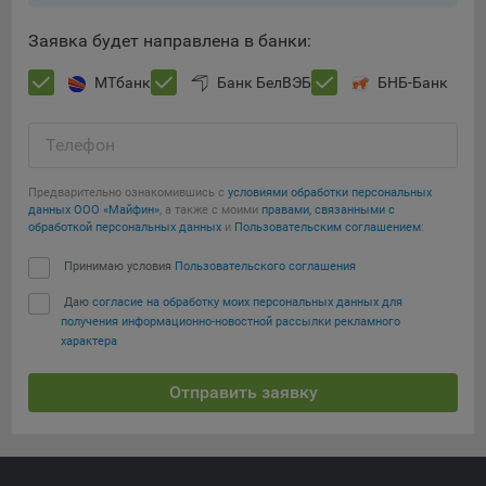
При этом, некоторые браузеры позволяют посещать
Заявка будет направлена в банки:
интернет-сайты в режиме «Инкогнито», чтобы ограничить
хранимый на компьютере объем информации и
МТбанк
Банк БелВЭБ
БНБ-Банк
автоматически удалять сессионные файлы cookie. Кроме
того, субъект персональных данных может удалить ранее
Телефон
сохраненные файлов cookie выбрав соответствующую
опцию в истории браузера.
Сохранить мои изменения
Предварительно ознакомившись с
условиями обработки персональных
Подробнее о параметрах управления можно ознакомиться,
данных ООО «Майфин»
, а также с моими
правами, связанными с
Сохранить по умолчанию
обработкой персональных данных
и
Пользовательским соглашением
:
перейдя по внешним ссылкам, ведущим на
соответствующие страницы сайтов основных браузеров:
Принимаю условия
Пользовательского соглашения
Firefox
Даю
согласие на обработку моих персональных данных для
получения информационно-новостной рассылки рекламного
Chrome
характера
Safari
Отправить заявку
Opera
Microsoft Edge
Internet Explorer