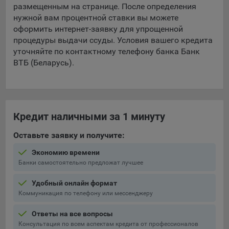
составить представление о тенденциях использования
размещенным на странице. После определения
сайта в целом. Общество использует информацию для
нужной вам процентной ставки вы можете
анализа трафика на сайтах.
оформить интернет-заявку для упрощенной
процедуры выдачи ссуды. Условия вашего кредита
9.5. Файлы cookie, применяемые для определения целевой
уточняйте по контактному телефону банка Банк
аудитории и в рекламных целях, например Яндекс.Метрика,
ВТБ (Беларусь).
Google Analytics.
Технические/Функциональные, хранятся не более года;
Необходимые для функционирования веб-аналитических
платформ «Google Analytics», «Яндекс.Метрика»
Кредит наличными за 1 минуту
(статистические), установлены на сервере Общества и не
Оставьте заявку и получите:
передаются третьим лицам, часть из которых хранятся во
время пользования сайтом;
Экономию времени
Банки самостоятельно предложат лучшее
Остальные - не более года.
Удобный онлайн формат
Отключение аналитических файлов cookie не позволяет
Коммуникация по телефону или мессенджеру
определять предпочтения пользователей сайта, в том числе
наиболее и наименее популярные страницы и принимать
Ответы на все вопросы
меры по совершенствованию работы сайта исходя из
Консультация по всем аспектам кредита от профессионалов
предпочтений пользователей.