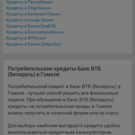
Кредиты в Приорбанке
Подобные функции улучшают условия работы
Кредиты в Сбер Банке
пользователей с сайтом.
Кредиты в Белинвестбанке
Кредиты в Альфа Банке
9.3. Файлы cookie предпочтений, например, для настройки
Кредиты в Банке БелВЭБ
контента. Данные файлы cookie собирают информацию о
Кредиты в Белгазпромбанке
выборе пользователя на сайте и его предпочтениях и
Кредиты в МТбанке
позволяют Обществу «запомнить» информацию о
Кредиты в Банке Дабрабыт
выбранном пользователем городе и других местных
настройках для того, чтобы соответствующим образом
настраивать сайт.
Потребительские кредиты Банк ВТБ
9.4. Аналитические файлы cookie, например
(Беларусь) в Гомеле
Яндекс.Метрика, Google Analytics. Данные файлы cookie
собирают информацию о том, как пользователь
Потребительский кредит в Банк ВТБ (Беларусь) в
использовал сайты, и позволяют Обществу вносить в них
Гомеле - лучший способ решить все финансовые
улучшения.
задачи. При обращении в Банк ВТБ (Беларусь)
кредиты на потребительские нужды в Гомеле
Аналитические файлы cookie показывают, какие страницы
можно получить в наличной форме или на карту.
сайта Общества посещаются чаще всего, помогают
выявлять трудности, возникающие при использовании
Для выбора наиболее выгодного кредита удобно
сайта, а также позволяют оценить эффективность
воспользоваться кредитным калькулятором,
рекламы. Благодаря этому у Общества есть возможность