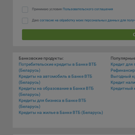
наст
Принимаю условия
Пользовательского соглашения
5.1. О
Даю
согласие на обработку моих персональных данных для пол
5.2. П
их раб
5.3. С
дальне
5.4. С
Банковские продукты:
Популярные
Потребительские кредиты в Банке ВТБ
Кредит для 
9.1. Т
(Беларусь)
Рефинансир
регист
Кредиты на автомобиль в Банке ВТБ
Выгодный к
коммен
(Беларусь)
Кредит нал
коррек
Кредиты на образование в Банке ВТБ
Кредитный 
пользо
(Беларусь)
может 
Кредиты для бизнеса в Банке ВТБ
уведом
(Беларусь)
Кредиты на жилье в Банке ВТБ (Беларусь)
раздел
9.2. Ф
Данные