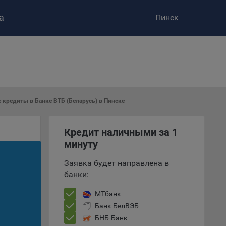
а
Пинск
ство»
)
ке и
анных.
 кредиты в Банке ВТБ (Беларусь) в Пинске
е
Кредит наличными за 1
и
минуту
ее –
Заявка будет направлена в
банки:
т
МТбанк
вать
Банк БелВЭБ
БНБ-Банк