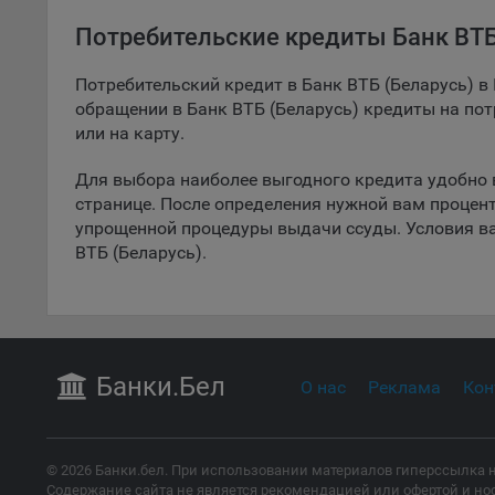
дополн
пользо
Потребительские кредиты Банк ВТБ
предот
функци
Потребительский кредит в Банк ВТБ (Беларусь) в
обращении в Банк ВТБ (Беларусь) кредиты на по
9.3. Ф
или на карту.
файлы 
предпо
Для выбора наиболее выгодного кредита удобно
пользо
странице. После определения нужной вам процен
соотве
упрощенной процедуры выдачи ссуды. Условия ва
9.4. А
ВТБ (Беларусь).
Данные
исполь
Аналит
посеща
исполь
Банки
.Бел
О нас
Реклама
Кон
Благод
тенден
для ан
© 2026 Банки.бел. При использовании материалов гиперссылка н
9.5. Ф
Содержание сайта не является рекомендацией или офертой и но