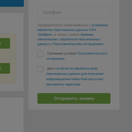
е
Телефон
вий,
 или
йта,
Предварительно ознакомившись с
условиями
обработки персональных данных ООО
«Майфин»
, а также с моими
правами,
связанными с обработкой персональных
у
данных
и
Пользовательским соглашением
:
Принимаю условия
Пользовательского
соглашения
ваемые
у
Даю
согласие на обработку моих
ie
персональных данных для получения
информационно-новостной рассылки
рекламного характера
Отправить заявку
, если
ение