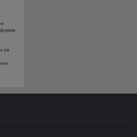
обные
ри
 форме
ые
о
анном
м на
Банк
ю
ics.
ва
и
ы.
 о
ацию