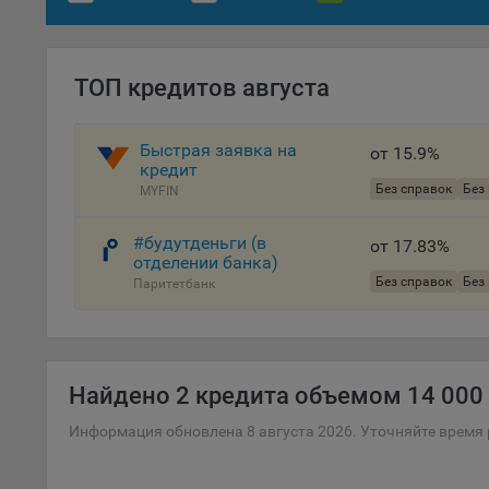
Файл
комп
указ
сове
ТОП кредитов августа
выби
напр
Быстрая заявка на
Целя
от 15.9%
кредит
Обще
Без справок
Без
MYFIN
пер
#будутденьги (в
На с
от 17.83%
отделении банка)
сайт
Без справок
Без
Паритетбанк
(зад
Общ
(вкл
стат
поль
Найдено
2 кредита объемом 14 000 
Обще
Информация обновлена 8 августа 2026. Уточняйте время 
это 
файл