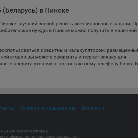
ительных функций сайтов, например, для хранения предпочтений
вателя, в том числе имени пользователя или выбора языка, и для
 (Беларусь) в Пинске
вращения повторных прохождений опросов пользователями. Под
и улучшают условия работы пользователей с сайтом.
 Пинске - лучший способ решить все финансовые задачи. П
требительские нужды в Пинске можно получить в наличной
айлы cookie предпочтений, например, для настройки контента. Данн
cookie собирают информацию о выборе пользователя на сайте и ег
чтениях и позволяют Обществу «запомнить» информацию о выбр
 воспользоваться кредитным калькулятором, размещенны
вателем городе и других местных настройках для того, чтобы
тной ставки вы можете оформить интернет-заявку для
тствующим образом настраивать сайт.
шего кредита уточняйте по контактному телефону банка 
Сохранить по умолчани
Сохранить мои изменения
налитические файлы cookie, например Яндекс.Метрика, Google Analyt
 файлы cookie собирают информацию о том, как пользователь
зовал сайты, и позволяют Обществу вносить в них улучшения.
ические файлы cookie показывают, какие страницы сайта Общест
ются чаще всего, помогают выявлять трудности, возникающие пр
зовании сайта, а также позволяют оценить эффективность реклам
такты
Условия использования
Вакансии
аря этому у Общества есть возможность составить представление
циях использования сайта в целом. Общество использует информ
ализа трафика на сайтах.
а Банки.бел обязательна.
айлы cookie, применяемые для определения целевой аудитории и в
сит информационно-справочный характер.