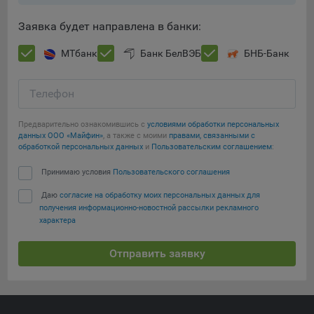
При этом, некоторые браузеры позволяют посещать
Заявка будет направлена в банки:
интернет-сайты в режиме «Инкогнито», чтобы ограничить
хранимый на компьютере объем информации и
МТбанк
Банк БелВЭБ
БНБ-Банк
автоматически удалять сессионные файлы cookie. Кроме
того, субъект персональных данных может удалить ранее
Телефон
сохраненные файлов cookie выбрав соответствующую
опцию в истории браузера.
Сохранить мои изменения
Предварительно ознакомившись с
условиями обработки персональных
Подробнее о параметрах управления можно ознакомиться,
данных ООО «Майфин»
, а также с моими
правами, связанными с
Сохранить по умолчанию
обработкой персональных данных
и
Пользовательским соглашением
:
перейдя по внешним ссылкам, ведущим на
соответствующие страницы сайтов основных браузеров:
Принимаю условия
Пользовательского соглашения
Firefox
Даю
согласие на обработку моих персональных данных для
получения информационно-новостной рассылки рекламного
Chrome
характера
Safari
Отправить заявку
Opera
Microsoft Edge
Internet Explorer