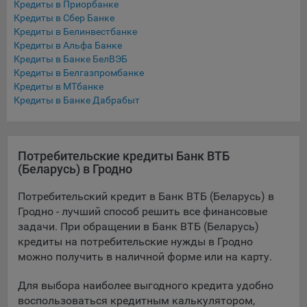
Кредиты в Приорбанке
Подобные функции улучшают условия работы
Кредиты в Сбер Банке
пользователей с сайтом.
Кредиты в Белинвестбанке
Кредиты в Альфа Банке
9.3. Файлы cookie предпочтений, например, для настройки
Кредиты в Банке БелВЭБ
контента. Данные файлы cookie собирают информацию о
Кредиты в Белгазпромбанке
выборе пользователя на сайте и его предпочтениях и
Кредиты в МТбанке
позволяют Обществу «запомнить» информацию о
Кредиты в Банке Дабрабыт
выбранном пользователем городе и других местных
настройках для того, чтобы соответствующим образом
настраивать сайт.
Потребительские кредиты Банк ВТБ
9.4. Аналитические файлы cookie, например
(Беларусь) в Гродно
Яндекс.Метрика, Google Analytics. Данные файлы cookie
собирают информацию о том, как пользователь
Потребительский кредит в Банк ВТБ (Беларусь) в
использовал сайты, и позволяют Обществу вносить в них
Гродно - лучший способ решить все финансовые
улучшения.
задачи. При обращении в Банк ВТБ (Беларусь)
кредиты на потребительские нужды в Гродно
Аналитические файлы cookie показывают, какие страницы
можно получить в наличной форме или на карту.
сайта Общества посещаются чаще всего, помогают
выявлять трудности, возникающие при использовании
Для выбора наиболее выгодного кредита удобно
сайта, а также позволяют оценить эффективность
воспользоваться кредитным калькулятором,
рекламы. Благодаря этому у Общества есть возможность