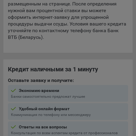
составить представление о тенденциях использования
размещенным на странице. После определения
сайта в целом. Общество использует информацию для
нужной вам процентной ставки вы можете
анализа трафика на сайтах.
оформить интернет-заявку для упрощенной
процедуры выдачи ссуды. Условия вашего кредита
9.5. Файлы cookie, применяемые для определения целевой
уточняйте по контактному телефону банка Банк
аудитории и в рекламных целях, например Яндекс.Метрика,
ВТБ (Беларусь).
Google Analytics.
Технические/Функциональные, хранятся не более года;
Необходимые для функционирования веб-аналитических
платформ «Google Analytics», «Яндекс.Метрика»
Кредит наличными за 1 минуту
(статистические), установлены на сервере Общества и не
Оставьте заявку и получите:
передаются третьим лицам, часть из которых хранятся во
время пользования сайтом;
Экономию времени
Банки самостоятельно предложат лучшее
Остальные - не более года.
Удобный онлайн формат
Отключение аналитических файлов cookie не позволяет
Коммуникация по телефону или мессенджеру
определять предпочтения пользователей сайта, в том числе
наиболее и наименее популярные страницы и принимать
Ответы на все вопросы
меры по совершенствованию работы сайта исходя из
Консультация по всем аспектам кредита от профессионалов
предпочтений пользователей.