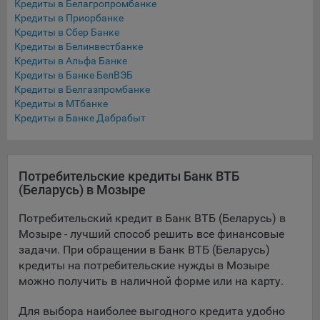
Кредиты в Белагропромбанке
Подобные функции улучшают условия работы
Кредиты в Приорбанке
пользователей с сайтом.
Кредиты в Сбер Банке
Кредиты в Белинвестбанке
9.3. Файлы cookie предпочтений, например, для настройки
Кредиты в Альфа Банке
контента. Данные файлы cookie собирают информацию о
Кредиты в Банке БелВЭБ
выборе пользователя на сайте и его предпочтениях и
Кредиты в Белгазпромбанке
позволяют Обществу «запомнить» информацию о
Кредиты в МТбанке
выбранном пользователем городе и других местных
Кредиты в Банке Дабрабыт
настройках для того, чтобы соответствующим образом
настраивать сайт.
9.4. Аналитические файлы cookie, например
Потребительские кредиты Банк ВТБ
Яндекс.Метрика, Google Analytics. Данные файлы cookie
(Беларусь) в Мозыре
собирают информацию о том, как пользователь
использовал сайты, и позволяют Обществу вносить в них
Потребительский кредит в Банк ВТБ (Беларусь) в
улучшения.
Мозыре - лучший способ решить все финансовые
задачи. При обращении в Банк ВТБ (Беларусь)
Аналитические файлы cookie показывают, какие страницы
кредиты на потребительские нужды в Мозыре
сайта Общества посещаются чаще всего, помогают
можно получить в наличной форме или на карту.
выявлять трудности, возникающие при использовании
сайта, а также позволяют оценить эффективность
Для выбора наиболее выгодного кредита удобно
рекламы. Благодаря этому у Общества есть возможность