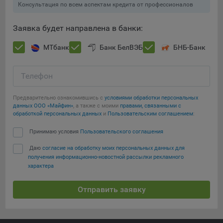
Консультация по всем аспектам кредита от профессионалов
При этом, некоторые браузеры позволяют посещать
интернет-сайты в режиме «Инкогнито», чтобы ограничить
Заявка будет направлена в банки:
хранимый на компьютере объем информации и
автоматически удалять сессионные файлы cookie. Кроме
МТбанк
Банк БелВЭБ
БНБ-Банк
того, субъект персональных данных может удалить ранее
сохраненные файлов cookie выбрав соответствующую
Телефон
опцию в истории браузера.
Сохранить мои изменения
Подробнее о параметрах управления можно ознакомиться,
Предварительно ознакомившись с
условиями обработки персональных
перейдя по внешним ссылкам, ведущим на
данных ООО «Майфин»
, а также с моими
правами, связанными с
Сохранить по умолчанию
обработкой персональных данных
и
Пользовательским соглашением
:
соответствующие страницы сайтов основных браузеров:
Принимаю условия
Пользовательского соглашения
Firefox
Даю
согласие на обработку моих персональных данных для
Chrome
получения информационно-новостной рассылки рекламного
Safari
характера
Opera
Отправить заявку
Microsoft Edge
Internet Explorer