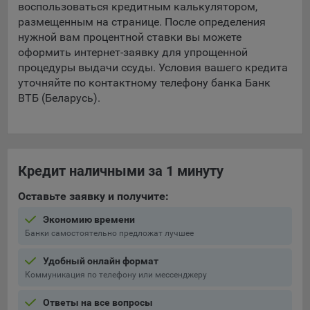
воспользоваться кредитным калькулятором,
составить представление о тенденциях использования
размещенным на странице. После определения
сайта в целом. Общество использует информацию для
нужной вам процентной ставки вы можете
анализа трафика на сайтах.
оформить интернет-заявку для упрощенной
9.5. Файлы cookie, применяемые для определения целевой
процедуры выдачи ссуды. Условия вашего кредита
аудитории и в рекламных целях, например Яндекс.Метрика,
уточняйте по контактному телефону банка Банк
Google Analytics.
ВТБ (Беларусь).
Технические/Функциональные, хранятся не более года;
Необходимые для функционирования веб-аналитических
платформ «Google Analytics», «Яндекс.Метрика»
Кредит наличными за 1 минуту
(статистические), установлены на сервере Общества и не
передаются третьим лицам, часть из которых хранятся во
Оставьте заявку и получите:
время пользования сайтом;
Экономию времени
Остальные - не более года.
Банки самостоятельно предложат лучшее
Отключение аналитических файлов cookie не позволяет
Удобный онлайн формат
определять предпочтения пользователей сайта, в том числе
Коммуникация по телефону или мессенджеру
наиболее и наименее популярные страницы и принимать
меры по совершенствованию работы сайта исходя из
Ответы на все вопросы
предпочтений пользователей.