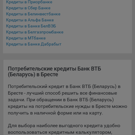
Кредиты в Приорбанке
Подобные функции улучшают условия работы
Кредиты в Сбер Банке
пользователей с сайтом.
Кредиты в Белинвестбанке
Кредиты в Альфа Банке
9.3. Файлы cookie предпочтений, например, для настройки
Кредиты в Банке БелВЭБ
контента. Данные файлы cookie собирают информацию о
Кредиты в Белгазпромбанке
выборе пользователя на сайте и его предпочтениях и
Кредиты в МТбанке
позволяют Обществу «запомнить» информацию о
Кредиты в Банке Дабрабыт
выбранном пользователем городе и других местных
настройках для того, чтобы соответствующим образом
настраивать сайт.
Потребительские кредиты Банк ВТБ
9.4. Аналитические файлы cookie, например
(Беларусь) в Бресте
Яндекс.Метрика, Google Analytics. Данные файлы cookie
собирают информацию о том, как пользователь
Потребительский кредит в Банк ВТБ (Беларусь) в
использовал сайты, и позволяют Обществу вносить в них
Бресте - лучший способ решить все финансовые
улучшения.
задачи. При обращении в Банк ВТБ (Беларусь)
кредиты на потребительские нужды в Бресте можно
Аналитические файлы cookie показывают, какие страницы
получить в наличной форме или на карту.
сайта Общества посещаются чаще всего, помогают
выявлять трудности, возникающие при использовании
Для выбора наиболее выгодного кредита удобно
сайта, а также позволяют оценить эффективность
воспользоваться кредитным калькулятором,
рекламы. Благодаря этому у Общества есть возможность