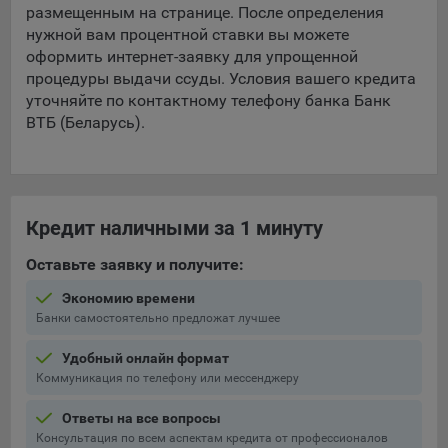
составить представление о тенденциях использования
размещенным на странице. После определения
сайта в целом. Общество использует информацию для
нужной вам процентной ставки вы можете
анализа трафика на сайтах.
оформить интернет-заявку для упрощенной
процедуры выдачи ссуды. Условия вашего кредита
9.5. Файлы cookie, применяемые для определения целевой
уточняйте по контактному телефону банка Банк
аудитории и в рекламных целях, например Яндекс.Метрика,
ВТБ (Беларусь).
Google Analytics.
Технические/Функциональные, хранятся не более года;
Необходимые для функционирования веб-аналитических
платформ «Google Analytics», «Яндекс.Метрика»
Кредит наличными за 1 минуту
(статистические), установлены на сервере Общества и не
Оставьте заявку и получите:
передаются третьим лицам, часть из которых хранятся во
время пользования сайтом;
Экономию времени
Банки самостоятельно предложат лучшее
Остальные - не более года.
Удобный онлайн формат
Отключение аналитических файлов cookie не позволяет
Коммуникация по телефону или мессенджеру
определять предпочтения пользователей сайта, в том числе
наиболее и наименее популярные страницы и принимать
Ответы на все вопросы
меры по совершенствованию работы сайта исходя из
Консультация по всем аспектам кредита от профессионалов
предпочтений пользователей.