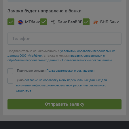
При этом, некоторые браузеры позволяют посещать
Заявка будет направлена в банки:
интернет-сайты в режиме «Инкогнито», чтобы ограничить
хранимый на компьютере объем информации и
МТбанк
Банк БелВЭБ
БНБ-Банк
автоматически удалять сессионные файлы cookie. Кроме
того, субъект персональных данных может удалить ранее
Телефон
сохраненные файлов cookie выбрав соответствующую
опцию в истории браузера.
Сохранить мои изменения
Предварительно ознакомившись с
условиями обработки персональных
Подробнее о параметрах управления можно ознакомиться,
данных ООО «Майфин»
, а также с моими
правами, связанными с
Сохранить по умолчанию
обработкой персональных данных
и
Пользовательским соглашением
:
перейдя по внешним ссылкам, ведущим на
соответствующие страницы сайтов основных браузеров:
Принимаю условия
Пользовательского соглашения
Firefox
Даю
согласие на обработку моих персональных данных для
получения информационно-новостной рассылки рекламного
Chrome
характера
Safari
Отправить заявку
Opera
Microsoft Edge
Internet Explorer