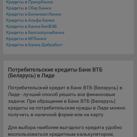
Кредиты в Приорбанке
Подобные функции улучшают условия работы
Кредиты в Сбер Банке
пользователей с сайтом.
Кредиты в Белинвестбанке
Кредиты в Альфа Банке
9.3. Файлы cookie предпочтений, например, для настройки
Кредиты в Банке БелВЭБ
контента. Данные файлы cookie собирают информацию о
Кредиты в Белгазпромбанке
выборе пользователя на сайте и его предпочтениях и
Кредиты в МТбанке
позволяют Обществу «запомнить» информацию о
Кредиты в Банке Дабрабыт
выбранном пользователем городе и других местных
настройках для того, чтобы соответствующим образом
настраивать сайт.
Потребительские кредиты Банк ВТБ
9.4. Аналитические файлы cookie, например
(Беларусь) в Лиде
Яндекс.Метрика, Google Analytics. Данные файлы cookie
собирают информацию о том, как пользователь
Потребительский кредит в Банк ВТБ (Беларусь) в
использовал сайты, и позволяют Обществу вносить в них
Лиде - лучший способ решить все финансовые
улучшения.
задачи. При обращении в Банк ВТБ (Беларусь)
кредиты на потребительские нужды в Лиде можно
Аналитические файлы cookie показывают, какие страницы
получить в наличной форме или на карту.
сайта Общества посещаются чаще всего, помогают
выявлять трудности, возникающие при использовании
Для выбора наиболее выгодного кредита удобно
сайта, а также позволяют оценить эффективность
воспользоваться кредитным калькулятором,
рекламы. Благодаря этому у Общества есть возможность