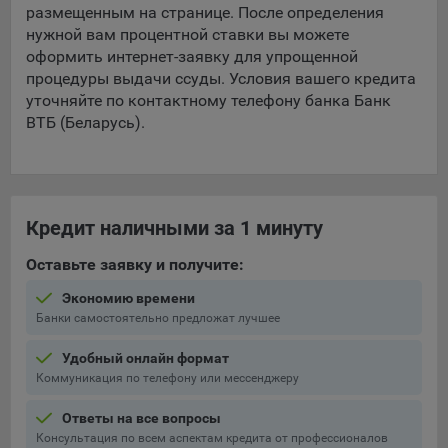
составить представление о тенденциях использования
размещенным на странице. После определения
сайта в целом. Общество использует информацию для
нужной вам процентной ставки вы можете
анализа трафика на сайтах.
оформить интернет-заявку для упрощенной
процедуры выдачи ссуды. Условия вашего кредита
9.5. Файлы cookie, применяемые для определения целевой
уточняйте по контактному телефону банка Банк
аудитории и в рекламных целях, например Яндекс.Метрика,
ВТБ (Беларусь).
Google Analytics.
Технические/Функциональные, хранятся не более года;
Необходимые для функционирования веб-аналитических
платформ «Google Analytics», «Яндекс.Метрика»
Кредит наличными за 1 минуту
(статистические), установлены на сервере Общества и не
Оставьте заявку и получите:
передаются третьим лицам, часть из которых хранятся во
время пользования сайтом;
Экономию времени
Банки самостоятельно предложат лучшее
Остальные - не более года.
Удобный онлайн формат
Отключение аналитических файлов cookie не позволяет
Коммуникация по телефону или мессенджеру
определять предпочтения пользователей сайта, в том числе
наиболее и наименее популярные страницы и принимать
Ответы на все вопросы
меры по совершенствованию работы сайта исходя из
Консультация по всем аспектам кредита от профессионалов
предпочтений пользователей.