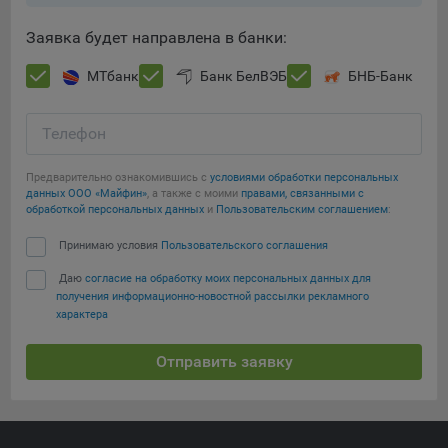
При этом, некоторые браузеры позволяют посещать
Заявка будет направлена в банки:
интернет-сайты в режиме «Инкогнито», чтобы ограничить
хранимый на компьютере объем информации и
МТбанк
Банк БелВЭБ
БНБ-Банк
автоматически удалять сессионные файлы cookie. Кроме
того, субъект персональных данных может удалить ранее
Телефон
сохраненные файлов cookie выбрав соответствующую
опцию в истории браузера.
Сохранить мои изменения
Предварительно ознакомившись с
условиями обработки персональных
Подробнее о параметрах управления можно ознакомиться,
данных ООО «Майфин»
, а также с моими
правами, связанными с
Сохранить по умолчанию
обработкой персональных данных
и
Пользовательским соглашением
:
перейдя по внешним ссылкам, ведущим на
соответствующие страницы сайтов основных браузеров:
Принимаю условия
Пользовательского соглашения
Firefox
Даю
согласие на обработку моих персональных данных для
получения информационно-новостной рассылки рекламного
Chrome
характера
Safari
Отправить заявку
Opera
Microsoft Edge
Internet Explorer