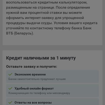
воспользоваться кредитным калькулятором,
составить представление о тенденциях использования
размещенным на странице. После определения
сайта в целом. Общество использует информацию для
нужной вам процентной ставки вы можете
анализа трафика на сайтах.
оформить интернет-заявку для упрощенной
9.5. Файлы cookie, применяемые для определения целевой
процедуры выдачи ссуды. Условия вашего кредита
аудитории и в рекламных целях, например Яндекс.Метрика,
уточняйте по контактному телефону банка Банк
Google Analytics.
ВТБ (Беларусь).
Технические/Функциональные, хранятся не более года;
Необходимые для функционирования веб-аналитических
платформ «Google Analytics», «Яндекс.Метрика»
Кредит наличными за 1 минуту
(статистические), установлены на сервере Общества и не
передаются третьим лицам, часть из которых хранятся во
Оставьте заявку и получите:
время пользования сайтом;
Экономию времени
Остальные - не более года.
Банки самостоятельно предложат лучшее
Отключение аналитических файлов cookie не позволяет
Удобный онлайн формат
определять предпочтения пользователей сайта, в том числе
Коммуникация по телефону или мессенджеру
наиболее и наименее популярные страницы и принимать
меры по совершенствованию работы сайта исходя из
Ответы на все вопросы
предпочтений пользователей.