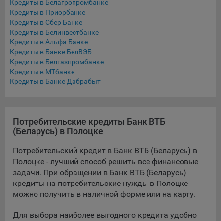
Кредиты в Белагропромбанке
Подобные функции улучшают условия работы
Кредиты в Приорбанке
пользователей с сайтом.
Кредиты в Сбер Банке
Кредиты в Белинвестбанке
9.3. Файлы cookie предпочтений, например, для настройки
Кредиты в Альфа Банке
контента. Данные файлы cookie собирают информацию о
Кредиты в Банке БелВЭБ
выборе пользователя на сайте и его предпочтениях и
Кредиты в Белгазпромбанке
позволяют Обществу «запомнить» информацию о
Кредиты в МТбанке
выбранном пользователем городе и других местных
Кредиты в Банке Дабрабыт
настройках для того, чтобы соответствующим образом
настраивать сайт.
9.4. Аналитические файлы cookie, например
Потребительские кредиты Банк ВТБ
Яндекс.Метрика, Google Analytics. Данные файлы cookie
(Беларусь) в Полоцке
собирают информацию о том, как пользователь
использовал сайты, и позволяют Обществу вносить в них
Потребительский кредит в Банк ВТБ (Беларусь) в
улучшения.
Полоцке - лучший способ решить все финансовые
задачи. При обращении в Банк ВТБ (Беларусь)
Аналитические файлы cookie показывают, какие страницы
кредиты на потребительские нужды в Полоцке
сайта Общества посещаются чаще всего, помогают
можно получить в наличной форме или на карту.
выявлять трудности, возникающие при использовании
сайта, а также позволяют оценить эффективность
Для выбора наиболее выгодного кредита удобно
рекламы. Благодаря этому у Общества есть возможность