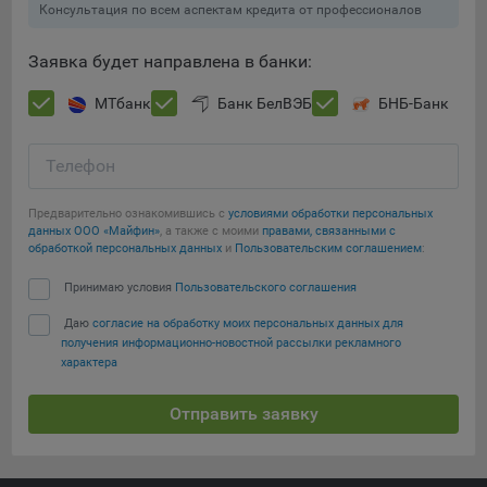
Консультация по всем аспектам кредита от профессионалов
При этом, некоторые браузеры позволяют посещать
интернет-сайты в режиме «Инкогнито», чтобы ограничить
Заявка будет направлена в банки:
хранимый на компьютере объем информации и
автоматически удалять сессионные файлы cookie. Кроме
МТбанк
Банк БелВЭБ
БНБ-Банк
того, субъект персональных данных может удалить ранее
сохраненные файлов cookie выбрав соответствующую
Телефон
опцию в истории браузера.
Сохранить мои изменения
Подробнее о параметрах управления можно ознакомиться,
Предварительно ознакомившись с
условиями обработки персональных
перейдя по внешним ссылкам, ведущим на
данных ООО «Майфин»
, а также с моими
правами, связанными с
Сохранить по умолчанию
обработкой персональных данных
и
Пользовательским соглашением
:
соответствующие страницы сайтов основных браузеров:
Принимаю условия
Пользовательского соглашения
Firefox
Даю
согласие на обработку моих персональных данных для
Chrome
получения информационно-новостной рассылки рекламного
Safari
характера
Opera
Отправить заявку
Microsoft Edge
Internet Explorer