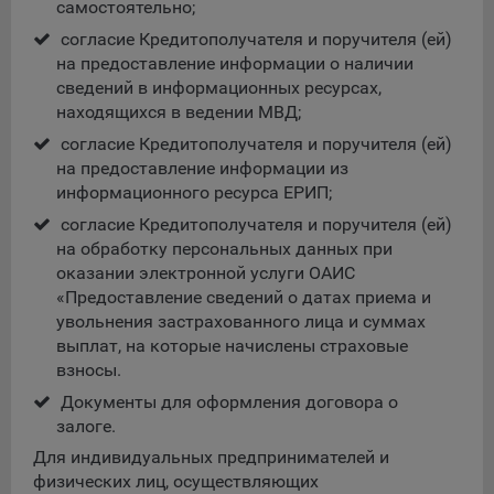
самостоятельно;
5.4. Создание и предоставление персонализированной
согласие Кредитополучателя и поручителя (ей)
рекламы пользователю.
на предоставление информации о наличии
сведений в информационных ресурсах,
9.1. Технические (обязательные) файлы cookie, например,
находящихся в ведении МВД;
применяемые при регистрации либо входе в систему, или
согласие Кредитополучателя и поручителя (ей)
для оставления отзыва либо комментария. Данные файлы
на предоставление информации из
cookie используются в целях обеспечения корректной
информационного ресурса ЕРИП;
работы сайтов и полноценного использования его
функционала пользователем, не могут быть отключены в
согласие Кредитополучателя и поручителя (ей)
системах. Вместе с тем, пользователь может настроить
на обработку персональных данных при
браузер, чтобы он блокировал такие файлы сookie или
оказании электронной услуги ОАИС
уведомлял пользователя об их использовании — но в таком
«Предоставление сведений о датах приема и
случае некоторые разделы сайта могут не работать).
увольнения застрахованного лица и суммах
выплат, на которые начислены страховые
9.2. Функциональные файлы cookie, например,
взносы.
определяющие имя пользователя. Данные файлы cookie
используются для обеспечения работы некоторых
Документы для оформления договора о
дополнительных функций сайтов, например, для хранения
залоге.
предпочтений пользователя, в том числе имени
Для индивидуальных предпринимателей и
пользователя или выбора языка, и для предотвращения
физических лиц, осуществляющих
повторных прохождений опросов пользователями.