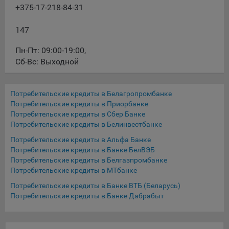
выбора (например, языкового). Техническая аналитика
+375-17-218-84-31
используется для обеспечения корректной работы сайта.
Компании, которой мы поручаем обработку данных для
147
данной цели:
Пн-Пт: 09:00-19:00
,
Сервис хранения информации, предоставляемый
Сб-Вс: Выходной
компанией, согласно договора аренды ООО «Рэкун
технолоджи», 220069 г. Минск, пр-т Дзержинского, д.3Б,
пом.44.
Потребительские кредиты в Белагропромбанке
Потребительские кредиты в Приорбанке
Рекламные Cookie
Потребительские кредиты в Сбер Банке
Потребительские кредиты в Белинвестбанке
Отключение рекламных cookie-файлы не позволит
Потребительские кредиты в Альфа Банке
принимать меры по совершенствованию работы
Потребительские кредиты в Банке БелВЭБ
Сайта, исходя из предпочтений пользователя, а также
Потребительские кредиты в Белгазпромбанке
осуществлять подбор рекламы, иных рекламных
Потребительские кредиты в МТбанке
материалов по наиболее актуальному, подходящему
Потребительские кредиты в Банке ВТБ (Беларусь)
назначению для каждого конкретного пользователя.
Потребительские кредиты в Банке Дабрабыт
Компании, которым мы поручаем обработку данных для
данной цели: