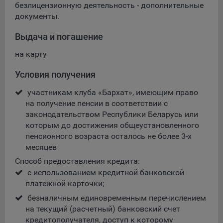
безлицензионную деятельность - дополнительные
Подобные функции улучшают условия работы
документы.
пользователей с сайтом.
Выдача и погашение
9.3. Файлы cookie предпочтений, например, для настройки
контента. Данные файлы cookie собирают информацию о
на карту
выборе пользователя на сайте и его предпочтениях и
позволяют Обществу «запомнить» информацию о
Условия получения
выбранном пользователем городе и других местных
настройках для того, чтобы соответствующим образом
участникам клуба «Бархат», имеющим право
настраивать сайт.
на получение пенсии в соответствии с
законодательством Республики Беларусь или
9.4. Аналитические файлы cookie, например
которым до достижения общеустановленного
Яндекс.Метрика, Google Analytics. Данные файлы cookie
пенсионного возраста осталось не более 3-х
собирают информацию о том, как пользователь
месяцев
использовал сайты, и позволяют Обществу вносить в них
улучшения.
Способ предоставления кредита:
с использованием кредитной банковской
Аналитические файлы cookie показывают, какие страницы
платежной карточки;
сайта Общества посещаются чаще всего, помогают
выявлять трудности, возникающие при использовании
безналичным единовременным перечислением
сайта, а также позволяют оценить эффективность
на текущий (расчетный) банковский счет
рекламы. Благодаря этому у Общества есть возможность
кредитополучателя, доступ к которому