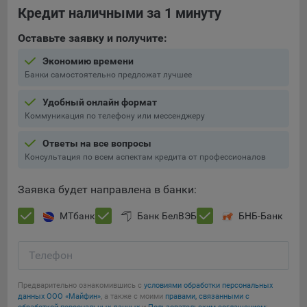
Кредит наличными за 1 минуту
Яндекса рекламная сеть (Yandex Mobile Ads, ADFOX) -
сервис показа контекстной рекламы. Адрес: Yandex
Оставьте заявку и получите:
Europe AG, Werftestrasse 4, CH-6005 Luzern, Switzerland.
Google Ads - сервис показа контекстной рекламы,
Экономию времени
предоставляемый компанией Google Ireland Ltd, Gordon
Банки самостоятельно предложат лучшее
House Barrow Street Dublin 4, D04E5W5 Ireland.
Удобный онлайн формат
Коммуникация по телефону или мессенджеру
Сохранить мои изменения
Ответы на все вопросы
Консультация по всем аспектам кредита от профессионалов
Сохранить по умолчанию
Заявка будет направлена в банки:
МТбанк
Банк БелВЭБ
БНБ-Банк
Телефон
Предварительно ознакомившись с
условиями обработки персональных
данных ООО «Майфин»
, а также с моими
правами, связанными с