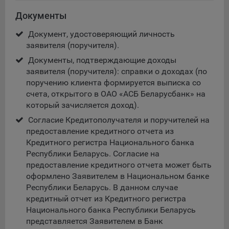
Сроки хранения обрабатываемых на сайтах Общества
файлов cookie:
Документы
Пользователи могут принять или отклонить все
Документ, удостоверяющий личность
обрабатываемые на сайте файлы cookie. При этом
заявителя (поручителя).
корректная работа сайта возможна только в случае
Документы, подтверждающие доходы
использования необходимых файлов cookie. В случае их
заявителя (поручителя): справки о доходах (по
отключения может потребоваться совершать повторный
выбор предпочтений куки, языковой версии сайта, а
поручению клиента формируется выписка со
также могут некорректно отображаться некоторые
счета, открытого в ОАО «АСБ Беларусбанк» на
версии страниц.
который зачисляется доход).
Помимо настроек файлов cookie на сайте субъекты
Cогласие Кредитополучателя и поручителей на
персональных данных могут принять или отклонить сбор
предоставление кредитного отчета из
всех или некоторых файлов cookie в настройках своего
Кредитного регистра Национального банка
браузера.
Республики Беларусь. Согласие на
предоставление кредитного отчета может быть
5.1. Обеспечение удобства пользователей сайтов;
оформлено Заявителем в Национальном банке
Республики Беларусь. В данном случае
5.2. Повышение качества функционирования сайтов, в том
кредитный отчет из Кредитного регистра
числе корректность их работы;
Национального банка Республики Беларусь
5.3. Сбор аналитической информации в обобщенном виде
представляется Заявителем в Банк
для оценки и дальнейшего улучшения работы сайтов;