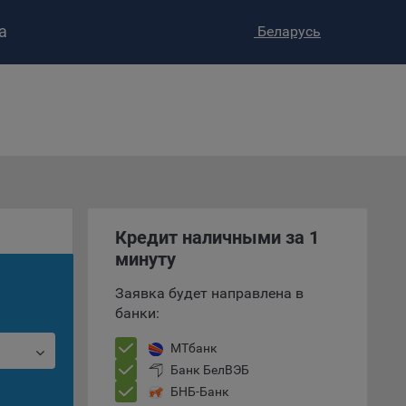
а
Беларусь
ство»
)
ке и
анных.
е
Кредит наличными за 1
и
ее –
минуту
Заявка будет направлена в
банки:
т
МТбанк
вать
Банк БелВЭБ
БНБ-Банк
е