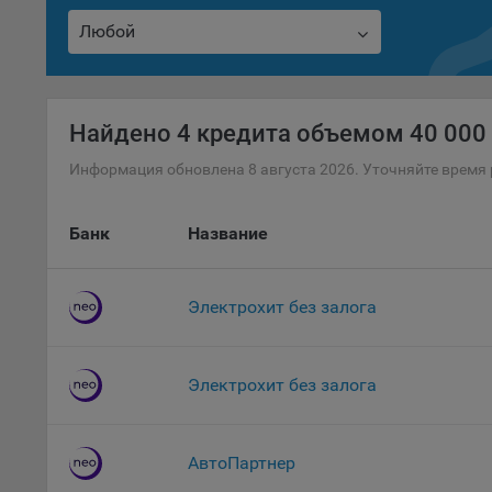
комп
Любой
указ
сове
выби
напр
Найдено
4 кредита объемом 40 000 
Целя
Информация обновлена 8 августа 2026. Уточняйте время 
Обще
пер
Банк
Название
На с
сайт
(зад
Электрохит без залога
Общ
(вкл
стат
Электрохит без залога
поль
Обще
это 
файл
АвтоПартнер