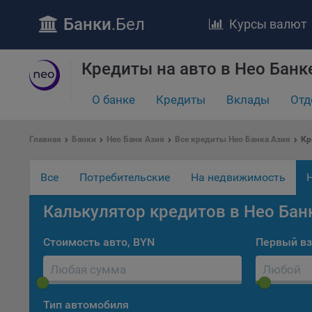
Банки
.Бел
Курсы валют
Кредиты на авто в Нео Банк
ПОЛОЖЕ
О банке
Кредиты
Вклады
Отд
Обще
удел
отве
Главная
Банки
Нео Банк Азия
Все кредиты Нео Банка Азия
Кр
Утве
«По
Все
Потребительские
На недвижимость
перс
Бела
Калькулятор кредитов в Нео Бан
«За
Поли
Стоимость авто, BYN
Первый вз
осу
«ban
файл
проц
Тип автомобиля
Файл