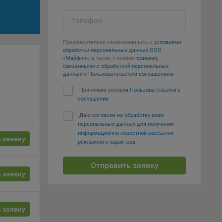
Телефон
вий,
 или
йта,
Предварительно ознакомившись с
условиями
обработки персональных данных ООО
«Майфин»
, а также с моими
правами,
связанными с обработкой персональных
данных
и
Пользовательским соглашением
:
Принимаю условия
Пользовательского
соглашения
ваемые
Даю
согласие на обработку моих
ie
персональных данных для получения
информационно-новостной рассылки
 заявку
рекламного характера
Отправить заявку
 заявку
, если
ение
 заявку