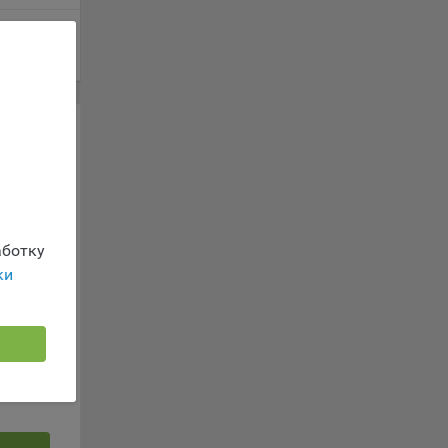
г
 заявку
 если
ть
я
ример,
ты
и
ботку
йте
ки
лучае
ожет
льных
вой
сии
ых