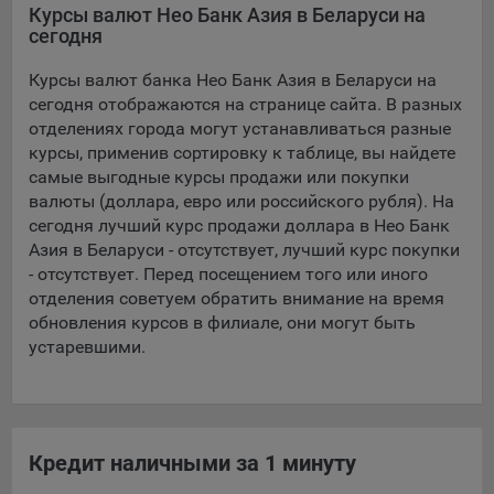
Курсы валют Нео Банк Азия в Беларуси на
сегодня
5.4. Создание и предоставление персонализированной
рекламы пользователю.
Курсы валют банка Нео Банк Азия в Беларуси на
9.1. Технические (обязательные) файлы cookie, например,
сегодня отображаются на странице сайта. В разных
применяемые при регистрации либо входе в систему, или
отделениях города могут устанавливаться разные
для оставления отзыва либо комментария. Данные файлы
курсы, применив сортировку к таблице, вы найдете
cookie используются в целях обеспечения корректной
самые выгодные курсы продажи или покупки
работы сайтов и полноценного использования его
валюты (доллара, евро или российского рубля). На
функционала пользователем, не могут быть отключены в
сегодня лучший курс продажи доллара в Нео Банк
системах. Вместе с тем, пользователь может настроить
Азия в Беларуси - отсутствует, лучший курс покупки
браузер, чтобы он блокировал такие файлы сookie или
- отсутствует. Перед посещением того или иного
уведомлял пользователя об их использовании — но в таком
отделения советуем обратить внимание на время
случае некоторые разделы сайта могут не работать).
обновления курсов в филиале, они могут быть
устаревшими.
9.2. Функциональные файлы cookie, например,
определяющие имя пользователя. Данные файлы cookie
используются для обеспечения работы некоторых
дополнительных функций сайтов, например, для хранения
предпочтений пользователя, в том числе имени
Кредит наличными за 1 минуту
пользователя или выбора языка, и для предотвращения
повторных прохождений опросов пользователями.