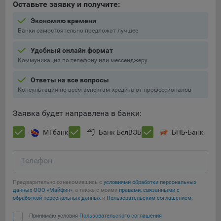
Оставьте заявку и получите:
Подобные функции улучшают условия работы
пользователей с сайтом.
Экономию времени
Банки самостоятельно предложат лучшее
9.3. Файлы cookie предпочтений, например, для настройки
контента. Данные файлы cookie собирают информацию о
Удобный онлайн формат
выборе пользователя на сайте и его предпочтениях и
Коммуникация по телефону или мессенджеру
позволяют Обществу «запомнить» информацию о
выбранном пользователем городе и других местных
Ответы на все вопросы
настройках для того, чтобы соответствующим образом
Консультация по всем аспектам кредита от профессионалов
настраивать сайт.
Заявка будет направлена в банки:
9.4. Аналитические файлы cookie, например
Яндекс.Метрика, Google Analytics. Данные файлы cookie
МТбанк
Банк БелВЭБ
БНБ-Банк
собирают информацию о том, как пользователь
использовал сайты, и позволяют Обществу вносить в них
улучшения.
Телефон
Аналитические файлы cookie показывают, какие страницы
Предварительно ознакомившись с
условиями обработки персональных
сайта Общества посещаются чаще всего, помогают
данных ООО «Майфин»
, а также с моими
правами, связанными с
выявлять трудности, возникающие при использовании
обработкой персональных данных
и
Пользовательским соглашением
:
сайта, а также позволяют оценить эффективность
Сохранить мои изменения
рекламы. Благодаря этому у Общества есть возможность
Принимаю условия
Пользовательского соглашения