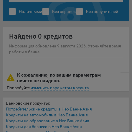
сохраненными в браузере компьютера (мобильного
устройства) пользователя сайта Общества, указанных в
Наличными
Без справок
Без поручителей
пункте 3 Политики, при их посещении для отражения
действий, совершенных пользователем. Эти файлы
позволяют не вводить заново или выбирать те же
параметры при повторном посещении того или иного
Найдено
0 кредитов
сайта, например, выбор языковой версии.
Информация обновлена 9 августа 2026. Уточняйте время
Целями обработки файлов cookie являются:
работы в банке.
Общество не использует файлы cookie для
идентификации субъектов персональных данных.
На сайтах используются как файлы cookie первой
К сожалению, по вашим параметрам
стороны (устанавливаемые сайтами, которые посещает
ничего не найдено.
пользователь), так и сторонние файлы cookie (задаются
Попробуйте
изменить параметры кредита
сервером, расположенным вне домена наших сайтов).
Общество обрабатывает обезличенные данные
Банковские продукты:
пользователей сайта (включая файлы «cookie»),
Потребительские кредиты в Нео Банке Азия
собираемые с помощью сервисов Интернет-статистики,
Кредиты на автомобиль в Нео Банке Азия
которые служат для сбора информации о действиях
Кредиты на образование в Нео Банке Азия
пользователей на сайте, улучшения качества сайта и его
Кредиты для бизнеса в Нео Банке Азия
содержания. Общество обрабатывает обезличенные