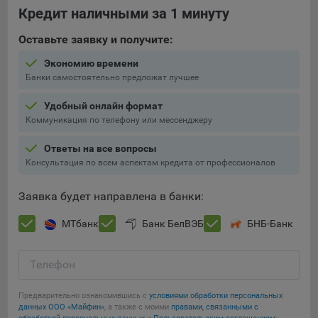
Кредит наличными за 1 минуту
5.4. Создание и предоставление персонализированной
Оставьте заявку и получите:
рекламы пользователю.
Экономию времени
9.1. Технические (обязательные) файлы cookie, например,
Банки самостоятельно предложат лучшее
применяемые при регистрации либо входе в систему, или
для оставления отзыва либо комментария. Данные файлы
Удобный онлайн формат
cookie используются в целях обеспечения корректной
Коммуникация по телефону или мессенджеру
работы сайтов и полноценного использования его
функционала пользователем, не могут быть отключены в
Ответы на все вопросы
системах. Вместе с тем, пользователь может настроить
Консультация по всем аспектам кредита от профессионалов
браузер, чтобы он блокировал такие файлы сookie или
уведомлял пользователя об их использовании — но в таком
Заявка будет направлена в банки:
случае некоторые разделы сайта могут не работать).
МТбанк
Банк БелВЭБ
БНБ-Банк
9.2. Функциональные файлы cookie, например,
определяющие имя пользователя. Данные файлы cookie
используются для обеспечения работы некоторых
Телефон
дополнительных функций сайтов, например, для хранения
предпочтений пользователя, в том числе имени
Предварительно ознакомившись с
условиями обработки персональных
пользователя или выбора языка, и для предотвращения
данных ООО «Майфин»
, а также с моими
правами, связанными с
повторных прохождений опросов пользователями.