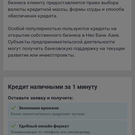
бизнеса клиенту предоставляется право выбора
16. Пользователь всегда может направить сообщение с
валюты кредитной массы, формы ссуды и способа
имеющимся у него вопросом, в части использования
обеспечения кредита.
файлов сookie, на электронную почту Общества:
info@myfin.by
Особой популярностью пользуются кредиты на
Аналитические Cookie
открытие собственного бизнеса в Нео Банк Азия.
Субъекты предпринимательской деятельности
Отключение аналитических cookie-файлов не позволит
могут получить банковскую поддержку на текущее
определять предпочтения пользователей Сайта, в том
развитие или инвестпроекты.
числе наиболее и наименее популярные страницы и
принимать меры по совершенствованию работы Сайта
исходя из предпочтений пользователей
Статистические куки позволяют определять предпочтения
Кредит наличными за 1 минуту
пользователей сайта.
Оставьте заявку и получите:
Компании, которым мы поручаем обработку
статистических cookies:
Экономию времени
Банки самостоятельно предложат лучшее
Яндекс Метрика – сервис веб-аналитики,
предоставляемый ООО «Яндекс». Адрес: г. Москва, ул.
Удобный онлайн формат
Льва Толстого, д. 16, 119021.
Политика
Коммуникация по телефону или мессенджеру