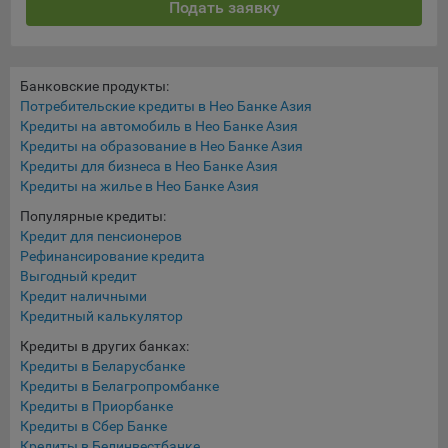
Подать заявку
составить представление о тенденциях использования
сайта в целом. Общество использует информацию для
анализа трафика на сайтах.
Банковские продукты:
9.5. Файлы cookie, применяемые для определения целевой
Потребительские кредиты в Нео Банке Азия
аудитории и в рекламных целях, например Яндекс.Метрика,
Кредиты на автомобиль в Нео Банке Азия
Google Analytics.
Кредиты на образование в Нео Банке Азия
Кредиты для бизнеса в Нео Банке Азия
Технические/Функциональные, хранятся не более года;
Кредиты на жилье в Нео Банке Азия
Необходимые для функционирования веб-аналитических
Популярные кредиты:
платформ «Google Analytics», «Яндекс.Метрика»
Кредит для пенсионеров
(статистические), установлены на сервере Общества и не
Рефинансирование кредита
передаются третьим лицам, часть из которых хранятся во
Выгодный кредит
время пользования сайтом;
Кредит наличными
Кредитный калькулятор
Остальные - не более года.
Кредиты в других банках:
Отключение аналитических файлов cookie не позволяет
Кредиты в Беларусбанке
определять предпочтения пользователей сайта, в том числе
Кредиты в Белагропромбанке
наиболее и наименее популярные страницы и принимать
Кредиты в Приорбанке
меры по совершенствованию работы сайта исходя из
Кредиты в Сбер Банке
предпочтений пользователей.
Кредиты в Белинвестбанке