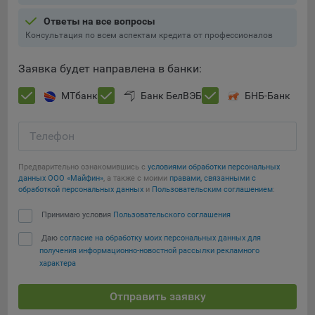
конфиденциальности Яндекс
.
Ответы на все вопросы
Google Analytics – сервис веб-аналитики,
Консультация по всем аспектам кредита от профессионалов
предоставляемый компанией Google, Inc. Адрес: Google,
Google Data Protection Office, 1600 Amphitheatre Pkwy,
Заявка будет направлена в банки:
Mountain View, CA 94043, USA.
Политика
конфиденциальности Google.
Сохранить мои изменения
МТбанк
Банк БелВЭБ
БНБ-Банк
Matomo — это система веб-аналитики, которая позволяет
Сохранить по умолчанию
следит за доступностью сервисов, предоставляемых
Телефон
myfin.by.
Адрес: ООО «Рэкун технолоджи», 220069 г. Минск, пр-т
Предварительно ознакомившись с
Дзержинского, д.3Б, пом.44.
условиями обработки персональных
данных ООО «Майфин»
, а также с моими
правами, связанными с
Пиксель VK Рекламы - сервис позволяет показывать
обработкой персональных данных
и
Пользовательским соглашением
:
рекламу на площадке VK пользователям, которые
Принимаю условия
Пользовательского соглашения
посещали сайт.
Адрес: ООО «ВК», РФ, 125167, г. Москва, Ленинградский
Даю
согласие на обработку моих персональных данных для
проспект, д. 39, стр. 79, БЦ «SkyLight».
получения информационно-новостной рассылки рекламного
характера
Технические настройки
Отправить заявку
Технические настройки хранят технические данные вашего