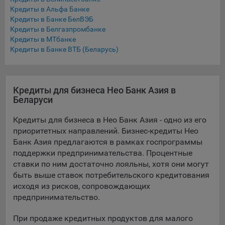
Кредиты в Альфа Банке
При этом, некоторые браузеры позволяют посещать
Кредиты в Банке БелВЭБ
интернет-сайты в режиме «Инкогнито», чтобы ограничить
Кредиты в Белгазпромбанке
хранимый на компьютере объем информации и
Кредиты в МТбанке
автоматически удалять сессионные файлы cookie. Кроме
Кредиты в Банке ВТБ (Беларусь)
того, субъект персональных данных может удалить ранее
сохраненные файлов cookie выбрав соответствующую
опцию в истории браузера.
Кредиты для бизнеса Нео Банк Азия в
Подробнее о параметрах управления можно ознакомиться,
Беларуси
перейдя по внешним ссылкам, ведущим на
соответствующие страницы сайтов основных браузеров:
Кредиты для бизнеса в Нео Банк Азия - одно из его
приоритетных направлений. Бизнес-кредиты Нео
Firefox
Банк Азия предлагаются в рамках госпрограммы
Chrome
поддержки предпринимательства. Процентные
ставки по ним достаточно лояльны, хотя они могут
Safari
быть выше ставок потребительского кредитования
Opera
исходя из рисков, сопровождающих
предпринимательство.
Microsoft Edge
Internet Explorer
При продаже кредитных продуктов для малого