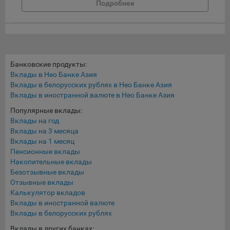
Подробнее
данные о пользователе в случае, если это разрешено в
настройках браузера пользователя (включено
сохранение файлов cookie и использование технологии
JavaScript).
На сайтах обрабатываются следующие типы файлов
Банковские продукты:
cookie:
Вклады в Нео Банке Азия
Общество может использовать файлы cookie для
Вклады в белорусских рублях в Нео Банке Азия
рекламирования услуг пользователям сайта
Вклады в иностранной валюте в Нео Банке Азия
«bankibel.by» на сторонних веб-сайтах. Например, если
Популярные вклады:
пользователь посетит указанный сайт, то в дальнейшем
Вклады на год
может встретить рекламу Общества на некоторых
Вклады на 3 месяца
сторонних веб-сайтах.
Вклады на 1 месяц
Иногда Общество использует сторонние файлы cookie
Пенсионные вклады
Накопительные вклады
для отслеживания эффективности своих рекламных
Безотзывные вклады
объявлений. Такие файлы cookie, например, запоминают,
Отзывные вклады
с помощью каких браузеров пользователи посещают
Калькулятор вкладов
сайты Общества. С помощью данной процедуры
Вклады в иностранной валюте
Общество также регулирует и оценивает эффективность
Вклады в белорусских рублях
рекламной деятельности.
Вклады в других банках: