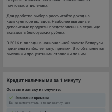
почтовых отделениях.
5.4. Создание и предоставление персонализированной
рекламы пользователю.
Для удобства выбора рассчитайте доход на
калькуляторе вкладов. Наиболее выгодные
9.1. Технические (обязательные) файлы cookie, например,
депозитные продукты представлены на странице
применяемые при регистрации либо входе в систему, или
вкладов в белорусских рублях.
для оставления отзыва либо комментария. Данные файлы
cookie используются в целях обеспечения корректной
В 2016 г. вклады в национальной валюте Беларуси
работы сайтов и полноценного использования его
признаны наиболее популярными. Это объясняется
функционала пользователем, не могут быть отключены в
высокими процентными ставками по ним.
системах. Вместе с тем, пользователь может настроить
браузер, чтобы он блокировал такие файлы сookie или
уведомлял пользователя об их использовании — но в таком
случае некоторые разделы сайта могут не работать).
9.2. Функциональные файлы cookie, например,
Кредит наличными за 1 минуту
определяющие имя пользователя. Данные файлы cookie
Оставьте заявку и получите:
используются для обеспечения работы некоторых
дополнительных функций сайтов, например, для хранения
Экономию времени
предпочтений пользователя, в том числе имени
Банки самостоятельно предложат лучшее
пользователя или выбора языка, и для предотвращения
повторных прохождений опросов пользователями.