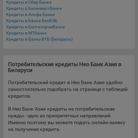
Кредиты в Сбер Банке
Подобные функции улучшают условия работы
Кредиты в Белинвестбанке
пользователей с сайтом.
Кредиты в Альфа Банке
Кредиты в Банке БелВЭБ
9.3. Файлы cookie предпочтений, например, для настройки
Кредиты в Белгазпромбанке
контента. Данные файлы cookie собирают информацию о
Кредиты в МТбанке
выборе пользователя на сайте и его предпочтениях и
Кредиты в Банке ВТБ (Беларусь)
позволяют Обществу «запомнить» информацию о
выбранном пользователем городе и других местных
настройках для того, чтобы соответствующим образом
настраивать сайт.
Потребительские кредиты Нео Банк Азия в
Беларуси
9.4. Аналитические файлы cookie, например
Яндекс.Метрика, Google Analytics. Данные файлы cookie
Потребительский кредит в Нео Банк Азия удобно
собирают информацию о том, как пользователь
самостоятельно подобрать на странице с таблицей
использовал сайты, и позволяют Обществу вносить в них
кредитов.
улучшения.
В Нео Банк Азия кредиты на потребительские
Аналитические файлы cookie показывают, какие страницы
нужды - одно из приоритетных направлений.
сайта Общества посещаются чаще всего, помогают
выявлять трудности, возникающие при использовании
Именно поэтому вы можете подать онлайн-заявку
сайта, а также позволяют оценить эффективность
на получение кредита.
рекламы. Благодаря этому у Общества есть возможность