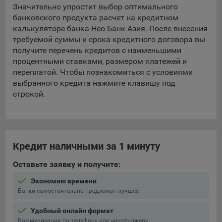
составить представление о тенденциях использования
Значительно упростит выбор оптимального
сайта в целом. Общество использует информацию для
банковского продукта расчет на кредитном
анализа трафика на сайтах.
калькуляторе банка Нео Банк Азия. После внесения
требуемой суммы и срока кредитного договора вы
9.5. Файлы cookie, применяемые для определения целевой
получите перечень кредитов с наименьшими
аудитории и в рекламных целях, например Яндекс.Метрика,
процентными ставками, размером платежей и
Google Analytics.
переплатой. Чтобы познакомиться с условиями
выбранного кредита нажмите клавишу под
Технические/Функциональные, хранятся не более года;
строкой.
Необходимые для функционирования веб-аналитических
платформ «Google Analytics», «Яндекс.Метрика»
(статистические), установлены на сервере Общества и не
передаются третьим лицам, часть из которых хранятся во
время пользования сайтом;
Кредит наличными за 1 минуту
Остальные - не более года.
Оставьте заявку и получите:
Отключение аналитических файлов cookie не позволяет
Экономию времени
определять предпочтения пользователей сайта, в том числе
Банки самостоятельно предложат лучшее
наиболее и наименее популярные страницы и принимать
меры по совершенствованию работы сайта исходя из
Удобный онлайн формат
предпочтений пользователей.
Коммуникация по телефону или мессенджеру