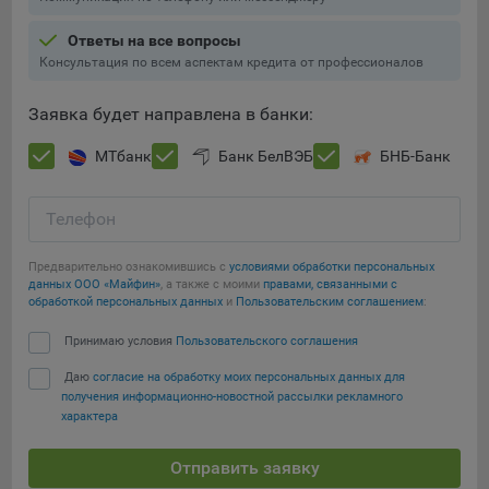
При этом, некоторые браузеры позволяют посещать
Ответы на все вопросы
интернет-сайты в режиме «Инкогнито», чтобы ограничить
Консультация по всем аспектам кредита от профессионалов
хранимый на компьютере объем информации и
автоматически удалять сессионные файлы cookie. Кроме
Заявка будет направлена в банки:
того, субъект персональных данных может удалить ранее
сохраненные файлов cookie выбрав соответствующую
МТбанк
Банк БелВЭБ
БНБ-Банк
опцию в истории браузера.
Подробнее о параметрах управления можно ознакомиться,
Телефон
перейдя по внешним ссылкам, ведущим на
Сохранить мои изменения
соответствующие страницы сайтов основных браузеров:
Предварительно ознакомившись с
условиями обработки персональных
данных ООО «Майфин»
, а также с моими
правами, связанными с
Сохранить по умолчанию
Firefox
обработкой персональных данных
и
Пользовательским соглашением
:
Chrome
Принимаю условия
Пользовательского соглашения
Safari
Даю
согласие на обработку моих персональных данных для
Opera
получения информационно-новостной рассылки рекламного
характера
Microsoft Edge
Internet Explorer
Отправить заявку