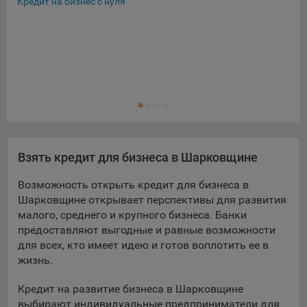
Кредит на бизнес с нуля
Экс
Льг
Кре
Кре
Ещ
Кре
Взять кредит для бизнеса в Шарковщине
Возможность открыть кредит для бизнеса в
Шарковщине открывает перспективы для развития
малого, среднего и крупного бизнеса. Банки
предоставляют выгодные и равные возможности
для всех, кто имеет идею и готов воплотить ее в
жизнь.
Кредит на развитие бизнеса в Шарковщине
выбирают индивидуальные предприниматели для