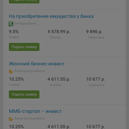
Яндекса рекламная сеть (Yandex Mobile Ads, ADFOX) -
сервис показа контекстной рекламы. Адрес: Yandex
На приобретение имущества у банка
Europe AG, Werftestrasse 4, CH-6005 Luzern, Switzerland.
Беларусбанк
Google Ads - сервис показа контекстной рекламы,
9.5%
4 578.99 р.
9 896 р.
предоставляемый компанией Google Ireland Ltd, Gordon
House Barrow Street Dublin 4, D04E5W5 Ireland.
Ставка
Платёж
Переплата
Подать заявку
Сохранить мои изменения
Женский бизнес-инвест
Сохранить по умолчанию
Белагропромбанк
10.25%
4 611.55 р.
10 677 р.
Ставка
Платёж
Переплата
Подать заявку
ММБ-стартап – инвест
Белагропромбанк
10.25%
4 611.55 р.
10 677 р.