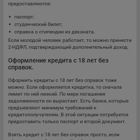
предоставляются:
Яндекса рекламная сеть (Yandex Mobile Ads, ADFOX) -
сервис показа контекстной рекламы. Адрес: Yandex
паспорт;
Europe AG, Werftestrasse 4, CH-6005 Luzern, Switzerland.
студенческий билет;
Google Ads - сервис показа контекстной рекламы,
справка о стипендии из деканата.
предоставляемый компанией Google Ireland Ltd, Gordon
Если молодой человек работает, то можно принести
House Barrow Street Dublin 4, D04E5W5 Ireland.
2-НДФЛ, подтверждающий дополнительный доход.
Оформление кредита с 18 лет без
Сохранить мои изменения
справок.
Сохранить по умолчанию
Оформить кредиты с 18 лет без справок тоже
можно. Если оформляется кредитка, то сначала
лимит по ней низкий. По мере погашения
задолженности он вырастает. Есть банки, которые
предъявляют минимум требований к
кредитополучателям. В этой ситуации потребуется
предоставить только паспорт и второй документ.
Взять кредит с 18 лет без справок просто, если