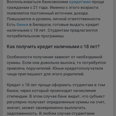
выбора (например, языкового). Техническая аналитика
Воспользоваться банковскими
кредитами
проще
используется для обеспечения корректной работы сайта.
гражданам с 21 года. Именно с этого возраста
появляется постоянный источник дохода.
Компании, которой мы поручаем обработку данных для
Повышается и уровень личной ответственности.
данной цели:
Есть
банки
в Беларуси, готовые выдать кредит
Сервис хранения информации, предоставляемый
наличными с 18 лет. Студентам предлагаются
компанией, согласно договора аренды ООО «Рэкун
потребительские программы.
технолоджи», 220069 г. Минск, пр-т Дзержинского, д.3Б,
Как получить кредит наличными с 18 лет?
пом.44.
Рекламные Cookie
Особенности получения зависят от необходимой
суммы. Если она довольно высока, то потребуется
Отключение рекламных cookie-файлы не позволит
привлечь поручителей. Юные кредитополучатели
принимать меры по совершенствованию работы
чаще приглашают для этого родителей.
Сайта, исходя из предпочтений пользователя, а также
осуществлять подбор рекламы, иных рекламных
Кредит с 18 лет проще оформить студентам в том
материалов по наиболее актуальному, подходящему
банке, через который происходит начисление
назначению для каждого конкретного пользователя.
стипендии. В этом случае банк видит, что субъект
регулярно получает определенные суммы на счет,
Компании, которым мы поручаем обработку данных для
значит, может своевременно выплатить
данной цели:
задолженность. В любом случае студентами