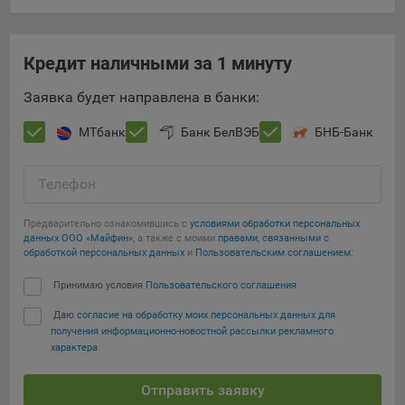
16. Пользователь всегда может направить сообщение с
имеющимся у него вопросом, в части использования
файлов сookie, на электронную почту Общества:
Кредит наличными за 1 минуту
info@myfin.by
Заявка будет направлена в банки:
Аналитические Cookie
МТбанк
Банк БелВЭБ
БНБ-Банк
Отключение аналитических cookie-файлов не позволит
определять предпочтения пользователей Сайта, в том
числе наиболее и наименее популярные страницы и
Телефон
принимать меры по совершенствованию работы Сайта
исходя из предпочтений пользователей
Предварительно ознакомившись с
условиями обработки персональных
данных ООО «Майфин»
, а также с моими
правами, связанными с
Статистические куки позволяют определять предпочтения
обработкой персональных данных
и
Пользовательским соглашением
:
пользователей сайта.
Принимаю условия
Пользовательского соглашения
Компании, которым мы поручаем обработку
Даю
согласие на обработку моих персональных данных для
статистических cookies:
получения информационно-новостной рассылки рекламного
характера
Яндекс Метрика – сервис веб-аналитики,
предоставляемый ООО «Яндекс». Адрес: г. Москва, ул.
Отправить заявку
Льва Толстого, д. 16, 119021.
Политика