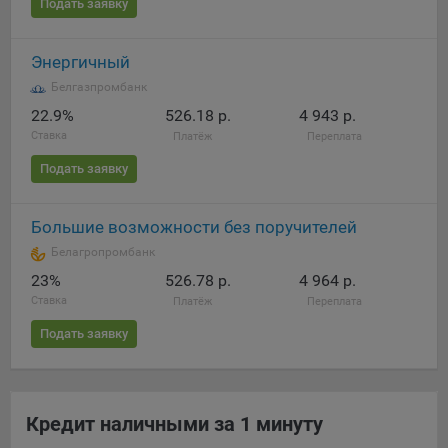
Подать заявку
Яндекса рекламная сеть (Yandex Mobile Ads, ADFOX) -
сервис показа контекстной рекламы. Адрес: Yandex
Europe AG, Werftestrasse 4, CH-6005 Luzern, Switzerland.
Энергичный
Google Ads - сервис показа контекстной рекламы,
Белгазпромбанк
предоставляемый компанией Google Ireland Ltd, Gordon
22.9%
526.18 р.
4 943 р.
House Barrow Street Dublin 4, D04E5W5 Ireland.
Ставка
Платёж
Переплата
Подать заявку
Сохранить мои изменения
Большие возможности без поручителей
Сохранить по умолчанию
Белагропромбанк
23%
526.78 р.
4 964 р.
Ставка
Платёж
Переплата
Подать заявку
Кредит наличными за 1 минуту