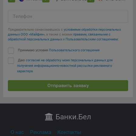
Телефон
Предварительно ознакомившись с
условиями обработки персональных
данных ООО «Майфин»
, а также с моими
правами, связанными с
обработкой персональных данных
и
Пользовательским соглашением
:
Принимаю условия
Пользовательского соглашения
Даю
согласие на обработку моих персональных данных для
получения информационно-новостной рассылки рекламного
характера
Отправить заявку
Банки
.Бел
О нас
Реклама
Контакты