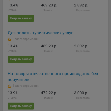
13.4%
469.23 р.
2 892 р.
При этом, некоторые браузеры позволяют посещать
Ставка
Платёж
Переплата
интернет-сайты в режиме «Инкогнито», чтобы ограничить
хранимый на компьютере объем информации и
Подать заявку
автоматически удалять сессионные файлы cookie. Кроме
того, субъект персональных данных может удалить ранее
Для оплаты туристических услуг
сохраненные файлов cookie выбрав соответствующую
опцию в истории браузера.
Белагропромбанк
13.4%
469.23 р.
2 892 р.
Подробнее о параметрах управления можно ознакомиться,
Ставка
Платёж
Переплата
перейдя по внешним ссылкам, ведущим на
соответствующие страницы сайтов основных браузеров:
Подать заявку
Firefox
На товары отечественного производства без
Chrome
поручителя
Safari
Белагропромбанк
Opera
13.9%
472.22 р.
3 000 р.
Microsoft Edge
Ставка
Платёж
Переплата
Internet Explorer
Подать заявку