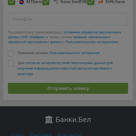
МТбанк
Банк БелВЭБ
БНБ-Банк
Телефон
Предварительно ознакомившись с
условиями обработки персональных
данных ООО «Майфин»
, а также с моими
правами, связанными с
обработкой персональных данных
и
Пользовательским соглашением
:
Принимаю условия
Пользовательского соглашения
Даю
согласие на обработку моих персональных данных для
получения информационно-новостной рассылки рекламного
характера
Отправить заявку
Банки
.Бел
О нас
Реклама
Контакты