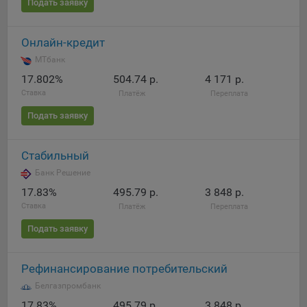
Подать заявку
Яндекса рекламная сеть (Yandex Mobile Ads, ADFOX) -
сервис показа контекстной рекламы. Адрес: Yandex
Europe AG, Werftestrasse 4, CH-6005 Luzern, Switzerland.
Онлайн-кредит
Google Ads - сервис показа контекстной рекламы,
МТбанк
предоставляемый компанией Google Ireland Ltd, Gordon
17.802%
504.74 р.
4 171 р.
House Barrow Street Dublin 4, D04E5W5 Ireland.
Ставка
Платёж
Переплата
Подать заявку
Сохранить мои изменения
Стабильный
Сохранить по умолчанию
Банк Решение
17.83%
495.79 р.
3 848 р.
Ставка
Платёж
Переплата
Подать заявку
Рефинансирование потребительский
Белгазпромбанк
17.83%
495.79 р.
3 848 р.