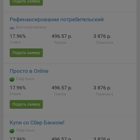
Подать заявку
Яндекса рекламная сеть (Yandex Mobile Ads, ADFOX) -
сервис показа контекстной рекламы. Адрес: Yandex
Europe AG, Werftestrasse 4, CH-6005 Luzern, Switzerland.
Рефинансирование потребительский
Google Ads - сервис показа контекстной рекламы,
Белгазпромбанк
предоставляемый компанией Google Ireland Ltd, Gordon
17.96%
496.57 р.
3 876 р.
House Barrow Street Dublin 4, D04E5W5 Ireland.
Ставка
Платёж
Переплата
Подать заявку
Сохранить мои изменения
Просто в Online
Сохранить по умолчанию
Сбер Банк
17.96%
496.57 р.
3 876 р.
Ставка
Платёж
Переплата
Подать заявку
Купи со Сбер Банком!
Сбер Банк
17.96%
496.57 р.
3 876 р.