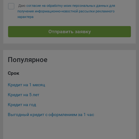
Даю
согласие на обработку моих персональных данных для
получения информационно-новостной рассылки рекламного
характера
Отправить заявку
Популярное
Срок
Су
Кредит на 1 месяц
Кре
Кредит на 5 лет
Кре
Кредит на год
Кре
Выгодный кредит с оформлением за 1 час
Кре
Кре
Ещ
Кре