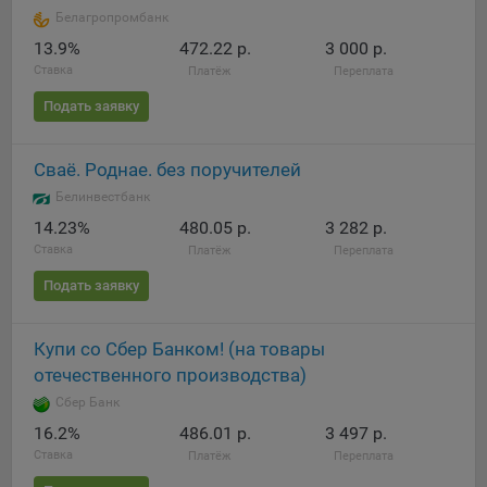
Белагропромбанк
При этом, некоторые браузеры позволяют посещать
13.9%
472.22 р.
3 000 р.
интернет-сайты в режиме «Инкогнито», чтобы ограничить
Ставка
Платёж
Переплата
хранимый на компьютере объем информации и
автоматически удалять сессионные файлы cookie. Кроме
Подать заявку
того, субъект персональных данных может удалить ранее
сохраненные файлов cookie выбрав соответствующую
Сваё. Роднае. без поручителей
опцию в истории браузера.
Белинвестбанк
Подробнее о параметрах управления можно ознакомиться,
14.23%
480.05 р.
3 282 р.
перейдя по внешним ссылкам, ведущим на
Ставка
Платёж
Переплата
соответствующие страницы сайтов основных браузеров:
Подать заявку
Firefox
Chrome
Купи со Сбер Банком! (на товары
Safari
отечественного производства)
Opera
Сбер Банк
Microsoft Edge
16.2%
486.01 р.
3 497 р.
Ставка
Платёж
Переплата
Internet Explorer