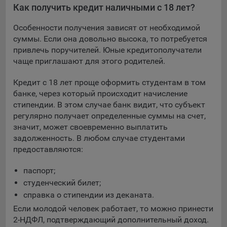
Как получить кредит наличными с 18 лет?
При этом, некоторые браузеры позволяют посещать
интернет-сайты в режиме «Инкогнито», чтобы ограничить
Особенности получения зависят от необходимой
хранимый на компьютере объем информации и
суммы. Если она довольно высока, то потребуется
автоматически удалять сессионные файлы cookie. Кроме
привлечь поручителей. Юные кредитополучатели
того, субъект персональных данных может удалить ранее
чаще приглашают для этого родителей.
сохраненные файлов cookie выбрав соответствующую
опцию в истории браузера.
Кредит с 18 лет проще оформить студентам в том
банке, через который происходит начисление
Подробнее о параметрах управления можно ознакомиться,
стипендии. В этом случае банк видит, что субъект
перейдя по внешним ссылкам, ведущим на
регулярно получает определенные суммы на счет,
соответствующие страницы сайтов основных браузеров:
значит, может своевременно выплатить
задолженность. В любом случае студентами
Firefox
предоставляются:
Chrome
Safari
паспорт;
студенческий билет;
Opera
справка о стипендии из деканата.
Microsoft Edge
Если молодой человек работает, то можно принести
Internet Explorer
2-НДФЛ, подтверждающий дополнительный доход.