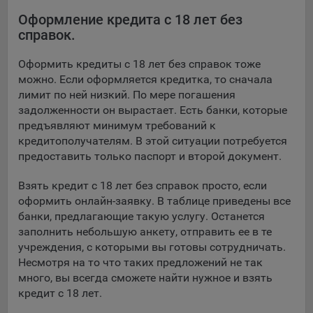
16. Пользователь всегда может направить сообщение с
Оформление кредита с 18 лет без
имеющимся у него вопросом, в части использования
справок.
файлов сookie, на электронную почту Общества:
info@myfin.by
Оформить кредиты с 18 лет без справок тоже
можно. Если оформляется кредитка, то сначала
Аналитические Cookie
лимит по ней низкий. По мере погашения
Отключение аналитических cookie-файлов не позволит
задолженности он вырастает. Есть банки, которые
определять предпочтения пользователей Сайта, в том
предъявляют минимум требований к
числе наиболее и наименее популярные страницы и
кредитополучателям. В этой ситуации потребуется
принимать меры по совершенствованию работы Сайта
предоставить только паспорт и второй документ.
исходя из предпочтений пользователей
Взять кредит с 18 лет без справок просто, если
Статистические куки позволяют определять предпочтения
оформить онлайн-заявку. В таблице приведены все
пользователей сайта.
банки, предлагающие такую услугу. Останется
заполнить небольшую анкету, отправить ее в те
Компании, которым мы поручаем обработку
учреждения, с которыми вы готовы сотрудничать.
статистических cookies:
Несмотря на то что таких предложений не так
Яндекс Метрика – сервис веб-аналитики,
много, вы всегда сможете найти нужное и взять
предоставляемый ООО «Яндекс». Адрес: г. Москва, ул.
кредит с 18 лет.
Льва Толстого, д. 16, 119021.
Политика