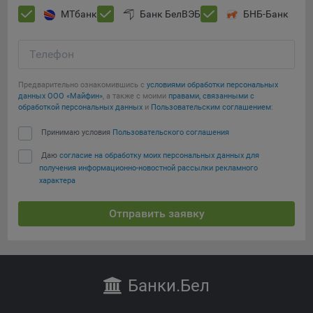
МТбанк
Банк БелВЭБ
БНБ-Банк
Телефон
Предварительно ознакомившись с
условиями обработки персональных
данных ООО «Майфин»
, а также с моими
правами, связанными с
обработкой персональных данных
и
Пользовательским соглашением
:
Принимаю условия
Пользовательского соглашения
Даю
согласие на обработку моих персональных данных для
получения информационно-новостной рассылки рекламного
характера
Отправить заявку
Банки
.Бел