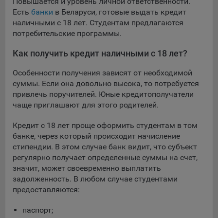
Повышается и уровень личной ответственности.
Яндекса рекламная сеть (Yandex Mobile Ads, ADFOX) -
Есть
банки
в Беларуси, готовые выдать кредит
сервис показа контекстной рекламы. Адрес: Yandex
наличными с 18 лет. Студентам предлагаются
Europe AG, Werftestrasse 4, CH-6005 Luzern, Switzerland.
потребительские программы.
Google Ads - сервис показа контекстной рекламы,
Как получить кредит наличными с 18 лет?
предоставляемый компанией Google Ireland Ltd, Gordon
House Barrow Street Dublin 4, D04E5W5 Ireland.
Особенности получения зависят от необходимой
суммы. Если она довольно высока, то потребуется
привлечь поручителей. Юные кредитополучатели
Сохранить мои изменения
чаще приглашают для этого родителей.
Сохранить по умолчанию
Кредит с 18 лет проще оформить студентам в том
банке, через который происходит начисление
стипендии. В этом случае банк видит, что субъект
регулярно получает определенные суммы на счет,
значит, может своевременно выплатить
задолженность. В любом случае студентами
предоставляются:
паспорт;