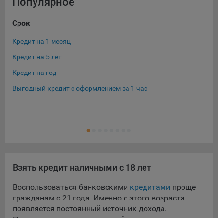
выбора (например, языкового). Техническая аналитика
Популярное
используется для обеспечения корректной работы сайта.
Срок
Су
Компании, которой мы поручаем обработку данных для
данной цели:
Кредит на 1 месяц
Кре
Сервис хранения информации, предоставляемый
Кредит на 5 лет
Кре
компанией, согласно договора аренды ООО «Рэкун
Кредит на год
Кре
технолоджи», 220069 г. Минск, пр-т Дзержинского, д.3Б,
пом.44.
Выгодный кредит с оформлением за 1 час
Кре
Кре
Рекламные Cookie
Ещ
Кре
Отключение рекламных cookie-файлы не позволит
принимать меры по совершенствованию работы
Сайта, исходя из предпочтений пользователя, а также
осуществлять подбор рекламы, иных рекламных
Взять кредит наличными с 18 лет
материалов по наиболее актуальному, подходящему
назначению для каждого конкретного пользователя.
Воспользоваться банковскими
кредитами
проще
гражданам с 21 года. Именно с этого возраста
Компании, которым мы поручаем обработку данных для
данной цели:
появляется постоянный источник дохода.