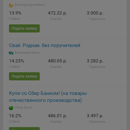
Белагропромбанк
При этом, некоторые браузеры позволяют посещать
13.9%
472.22 р.
3 000 р.
интернет-сайты в режиме «Инкогнито», чтобы ограничить
Ставка
Платёж
Переплата
хранимый на компьютере объем информации и
автоматически удалять сессионные файлы cookie. Кроме
Подать заявку
того, субъект персональных данных может удалить ранее
сохраненные файлов cookie выбрав соответствующую
Сваё. Роднае. без поручителей
опцию в истории браузера.
Белинвестбанк
Подробнее о параметрах управления можно ознакомиться,
14.23%
480.05 р.
3 282 р.
перейдя по внешним ссылкам, ведущим на
Ставка
Платёж
Переплата
соответствующие страницы сайтов основных браузеров:
Подать заявку
Firefox
Chrome
Купи со Сбер Банком! (на товары
Safari
отечественного производства)
Opera
Сбер Банк
Microsoft Edge
16.2%
486.01 р.
3 497 р.
Ставка
Платёж
Переплата
Internet Explorer