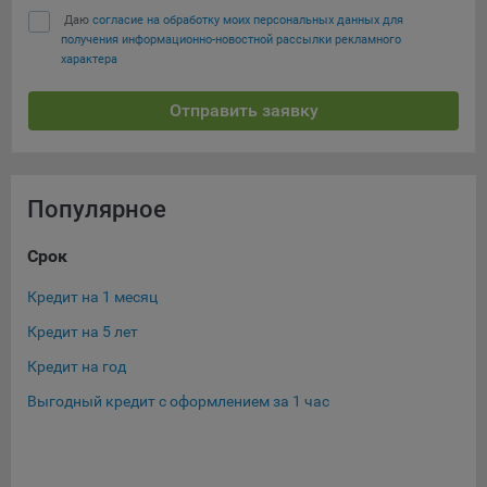
Даю
согласие на обработку моих персональных данных для
получения информационно-новостной рассылки рекламного
характера
Отправить заявку
Популярное
Срок
Су
Кредит на 1 месяц
Кре
Кредит на 5 лет
Кре
Кредит на год
Кре
Выгодный кредит с оформлением за 1 час
Кре
Кре
Ещ
Кре