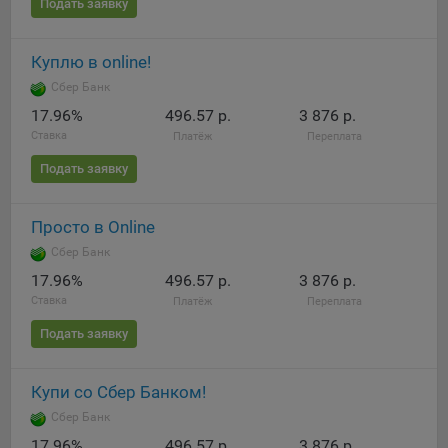
Подать заявку
Яндекса рекламная сеть (Yandex Mobile Ads, ADFOX) -
сервис показа контекстной рекламы. Адрес: Yandex
Europe AG, Werftestrasse 4, CH-6005 Luzern, Switzerland.
Куплю в online!
Google Ads - сервис показа контекстной рекламы,
Сбер Банк
предоставляемый компанией Google Ireland Ltd, Gordon
17.96%
496.57 р.
3 876 р.
House Barrow Street Dublin 4, D04E5W5 Ireland.
Ставка
Платёж
Переплата
Подать заявку
Сохранить мои изменения
Просто в Online
Сохранить по умолчанию
Сбер Банк
17.96%
496.57 р.
3 876 р.
Ставка
Платёж
Переплата
Подать заявку
Купи со Сбер Банком!
Сбер Банк
17.96%
496.57 р.
3 876 р.