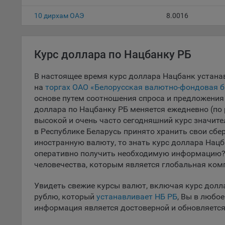
дополн
10 дирхам ОАЭ
8.0016
пользо
предот
функци
Курс доллара по Нацбанку РБ
9.3. Ф
файлы 
В настоящее время курс доллара Нацбанк устана
предпо
на
торгах ОАО «Белорусская валютно-фондовая 
пользо
основе путем соотношения спроса и предложения 
соотве
доллара по Нацбанку РБ меняется ежедневно (по 
9.4. А
высокой и очень часто сегодняшний курс значител
Данные
в Республике Беларусь принято хранить свои сбе
исполь
иностранную валюту, то знать курс доллара Нацб
оперативно получить необходимую информацию? 
Аналит
человечества, которым является глобальная ком
посеща
исполь
Увидеть свежие курсы валют, включая курс дол
Благод
рублю, который
устанавливает НБ РБ
, Вы в любо
тенден
информация является достоверной и обновляется
для ан