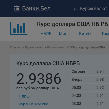
Банки
.Бел
Курсы валют
Курс доллара США НБ РБ
ПОЛОЖЕ
НБРБ
Минск
Витебск
Гом
Обще
удел
Главная
Курсы валют
Курсы валют НБ РБ
Курс доллара США
отве
Утве
«По
Курс доллара США НБРБ
перс
Сегодня
2.94
Бела
2.9386
«За
Вчера
2.93
Поли
05.08
2.92
бел.руб за доллар США
осу
«ban
04.08
2.91
ЦБРФ
файл
03.08
2.91
Курсы в Москве
проц