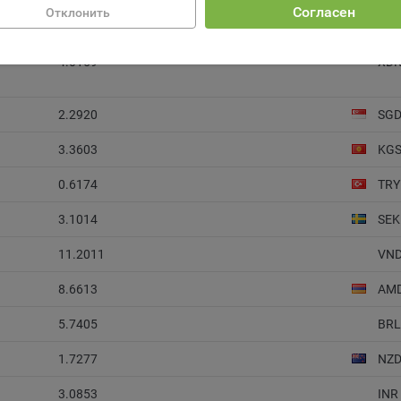
Согласен
ройках своего браузера.
Отклонить
3.0807
NO
беспечение удобства пользователей сайтов;
4.0159
XD
овышение качества функционирования сайтов, в том числе коррект
оты;
2.2920
SG
бор аналитической информации в обобщенном виде для оценки и
йшего улучшения работы сайтов;
3.3603
KG
оздание и предоставление персонализированной рекламы пользова
0.6174
TRY
ехнические (обязательные) файлы cookie, например, применяемые п
3.1014
SEK
рации либо входе в систему, или для оставления отзыва либо
тария. Данные файлы cookie используются в целях обеспечения
11.2011
VN
тной работы сайтов и полноценного использования его функциона
вателем, не могут быть отключены в системах. Вместе с тем, польз
8.6613
AM
настроить браузер, чтобы он блокировал такие файлы сookie или
лял пользователя об их использовании — но в таком случае некот
5.7405
BRL
ы сайта могут не работать).
1.7277
NZ
ункциональные файлы cookie, например, определяющие имя пользо
 файлы cookie используются для обеспечения работы некоторых
3.0853
INR