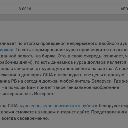
ительных функций сайтов, например, для хранения предпочтений
8.0016
AED
вателя, в том числе имени пользователя или выбора языка, и для
вращения повторных прохождений опросов пользователями. Под
и улучшают условия работы пользователей с сайтом.
айлы cookie предпочтений, например, для настройки контента. Данн
cookie собирают информацию о выборе пользователя на сайте и ег
вливает по итогам проведения непрерывного двойного ау
чтениях и позволяют Обществу «запомнить» информацию о выбр
биржа»
. То есть формирование курса производится на рын
вателем городе и других местных настройках для того, чтобы
данной валюты на бирже. Это, в свою очередь, означает, ч
тствующим образом настраивать сайт.
рабочим дням), то есть динамика курса доллара является
налитические файлы cookie, например Яндекс.Метрика, Google Analyt
ьно отличается от курса, установленного на завтра. А пос
 файлы cookie собирают информацию о том, как пользователь
режения в долларах США и переводить все цены в данную
зовал сайты, и позволяют Обществу вносить в них улучшения.
анка РБ на сегодня должен любой житель Беларуси. Где ж
На помощь Вам придет такое гениальное изобретение
ические файлы cookie показывают, какие страницы сайта Общест
пьютерная сеть Интернет.
ются чаще всего, помогают выявлять трудности, возникающие пр
зовании сайта, а также позволяют оценить эффективность реклам
лара США,
курс евро
,
курс российского рубля
к белорусском
аря этому у Общества есть возможность составить представление
е время сможете на нашем интернет-сайте. Представленная
циях использования сайта в целом. Общество использует информ
Сохранить по умолчани
Сохранить мои изменения
 всегда своевременно.
ализа трафика на сайтах.