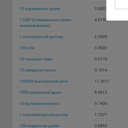
наст
10 норвежская крона
3.0807
5.1. О
1 СДР (Специальные права
4.0159
5.2. П
заимствования)
их раб
1 сингапурcкий доллар
2.2920
5.3. С
дальне
100 сом
3.3603
5.4. С
10 турецкая лира
0.6174
9.1. Т
10 шведская крона
3.1014
регист
коммен
100000 вьетнамский донг
11.2011
коррек
пользо
1000 армянский драм
8.6613
может 
уведом
10 бразильский реал
5.7405
раздел
1 новозеландский доллар
1.7277
9.2. Ф
Данные
100 индийская рупия
3.0853