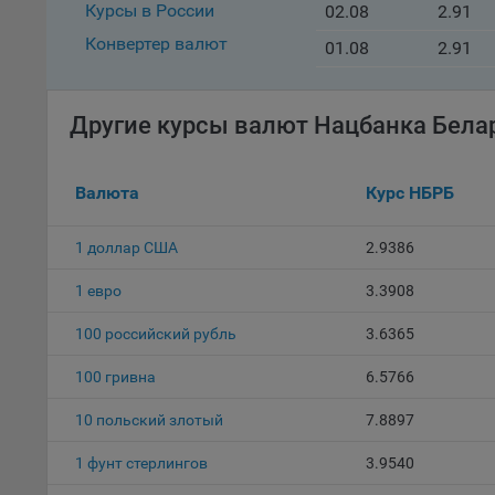
Курсы в России
02.08
2.91
Файл
комп
Конвертер валют
01.08
2.91
указ
сове
выби
Другие курсы валют Нацбанка Бела
напр
Целя
Валюта
Курс НБРБ
Обще
пер
1 доллар США
2.9386
На с
сайт
1 евро
3.3908
(зад
100 российский рубль
3.6365
Общ
(вкл
100 гривна
6.5766
стат
поль
10 польский злотый
7.8897
Обще
это 
1 фунт стерлингов
3.9540
файл