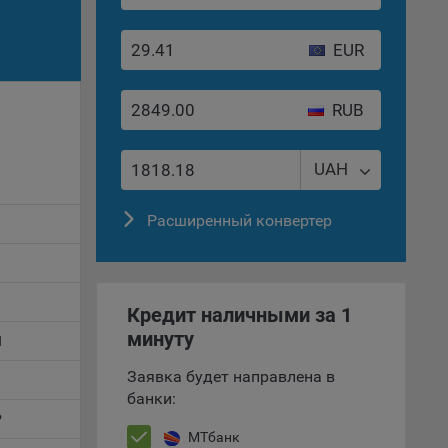
е
EUR
вий,
 или
йта,
RUB
UAH
Расширенный конвертер
ваемые
ie
B
Кредит наличными за 1
минуту
H
Заявка будет направлена в
N
, если
банки:
ение
P
МТбанк