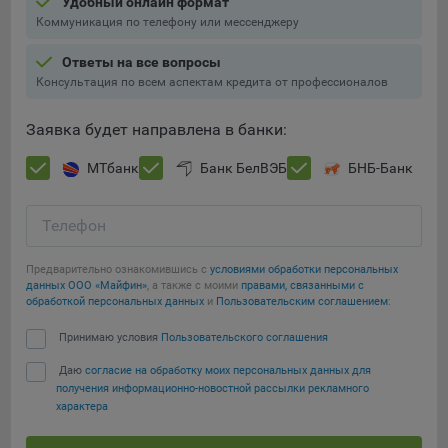
Удобный онлайн формат
составить представление о тенденциях использования
Коммуникация по телефону или мессенджеру
сайта в целом. Общество использует информацию для
анализа трафика на сайтах.
Ответы на все вопросы
Консультация по всем аспектам кредита от профессионалов
9.5. Файлы cookie, применяемые для определения целевой
аудитории и в рекламных целях, например Яндекс.Метрика,
Заявка будет направлена в банки:
Google Analytics.
Технические/Функциональные, хранятся не более года;
МТбанк
Банк БелВЭБ
БНБ-Банк
Необходимые для функционирования веб-аналитических
платформ «Google Analytics», «Яндекс.Метрика»
Телефон
(статистические), установлены на сервере Общества и не
передаются третьим лицам, часть из которых хранятся во
Предварительно ознакомившись с
условиями обработки персональных
время пользования сайтом;
данных ООО «Майфин»
, а также с моими
правами, связанными с
Сохранить мои изменения
обработкой персональных данных
и
Пользовательским соглашением
:
Остальные - не более года.
Сохранить по умолчанию
Принимаю условия
Пользовательского соглашения
Отключение аналитических файлов cookie не позволяет
Даю
согласие на обработку моих персональных данных для
определять предпочтения пользователей сайта, в том числе
получения информационно-новостной рассылки рекламного
наиболее и наименее популярные страницы и принимать
характера
меры по совершенствованию работы сайта исходя из
предпочтений пользователей.