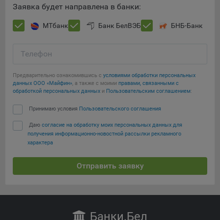
Заявка будет направлена в банки:
При этом, некоторые браузеры позволяют посещать
интернет-сайты в режиме «Инкогнито», чтобы ограничить
МТбанк
Банк БелВЭБ
БНБ-Банк
хранимый на компьютере объем информации и
автоматически удалять сессионные файлы cookie. Кроме
Телефон
того, субъект персональных данных может удалить ранее
сохраненные файлов cookie выбрав соответствующую
Сохранить мои изменения
Предварительно ознакомившись с
условиями обработки персональных
опцию в истории браузера.
данных ООО «Майфин»
, а также с моими
правами, связанными с
Сохранить по умолчанию
обработкой персональных данных
и
Пользовательским соглашением
:
Подробнее о параметрах управления можно ознакомиться,
перейдя по внешним ссылкам, ведущим на
Принимаю условия
Пользовательского соглашения
соответствующие страницы сайтов основных браузеров:
Даю
согласие на обработку моих персональных данных для
Firefox
получения информационно-новостной рассылки рекламного
характера
Chrome
Safari
Отправить заявку
Opera
Microsoft Edge
Internet Explorer
Банки
.Бел