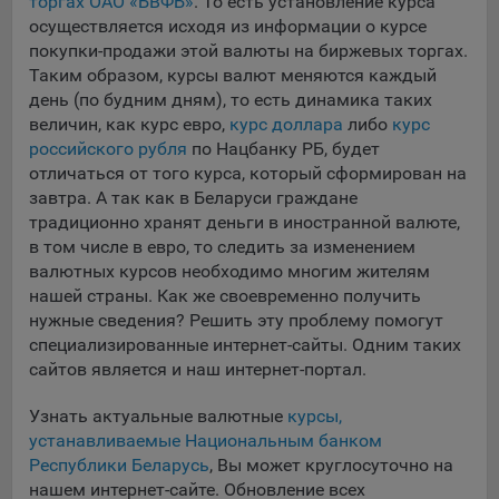
торгах ОАО «БВФБ»
. То есть установление курса
составить представление о тенденциях использования
осуществляется исходя из информации о курсе
сайта в целом. Общество использует информацию для
покупки-продажи этой валюты на биржевых торгах.
анализа трафика на сайтах.
Таким образом, курсы валют меняются каждый
день (по будним дням), то есть динамика таких
9.5. Файлы cookie, применяемые для определения целевой
аудитории и в рекламных целях, например Яндекс.Метрика,
величин, как курс евро,
курс доллара
либо
курс
Google Analytics.
российского рубля
по Нацбанку РБ, будет
отличаться от того курса, который сформирован на
Технические/Функциональные, хранятся не более года;
завтра. А так как в Беларуси граждане
традиционно хранят деньги в иностранной валюте,
Необходимые для функционирования веб-аналитических
в том числе в евро, то следить за изменением
платформ «Google Analytics», «Яндекс.Метрика»
валютных курсов необходимо многим жителям
(статистические), установлены на сервере Общества и не
нашей страны. Как же своевременно получить
передаются третьим лицам, часть из которых хранятся во
нужные сведения? Решить эту проблему помогут
время пользования сайтом;
специализированные интернет-сайты. Одним таких
Остальные - не более года.
сайтов является и наш интернет-портал.
Отключение аналитических файлов cookie не позволяет
Узнать актуальные валютные
курсы,
определять предпочтения пользователей сайта, в том числе
устанавливаемые Национальным банком
наиболее и наименее популярные страницы и принимать
Республики Беларусь
, Вы может круглосуточно на
меры по совершенствованию работы сайта исходя из
нашем интернет-сайте. Обновление всех
предпочтений пользователей.