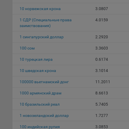
5.1. О
10 норвежская крона
3.0807
5.2. П
1 СДР (Специальные права
4.0159
их раб
заимствования)
5.3. С
1 сингапурcкий доллар
2.2920
дальне
100 сом
3.3603
5.4. С
10 турецкая лира
0.6174
9.1. Т
регист
10 шведская крона
3.1014
коммен
коррек
100000 вьетнамский донг
11.2011
пользо
может 
1000 армянский драм
8.6613
уведом
раздел
10 бразильский реал
5.7405
9.2. Ф
1 новозеландский доллар
1.7277
Данные
дополн
100 индийская рупия
3.0853