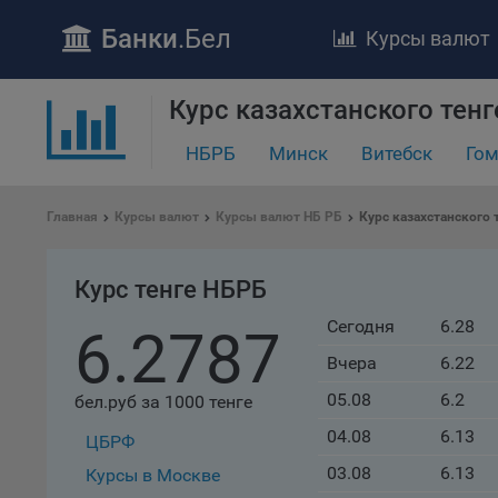
Банки
.Бел
Курсы валют
Курс казахстанского тенг
ПОЛОЖЕ
Обще
НБРБ
Минск
Витебск
Гом
удел
отве
Главная
Курсы валют
Курсы валют НБ РБ
Курс казахстанского 
Утве
«По
перс
Курс тенге НБРБ
Бела
Сегодня
6.28
«За
6.2787
Поли
Вчера
6.22
осу
05.08
6.2
бел.руб за 1000 тенге
«ban
файл
04.08
6.13
ЦБРФ
проц
03.08
6.13
Курсы в Москве
Файл