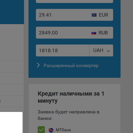
вий,
EUR
 или
йта,
RUB
UAH
ваемые
Расширенный конвертер
ie
B
Кредит наличными за 1
минуту
H
, если
Заявка будет направлена в
N
ение
банки:
P
МТбанк