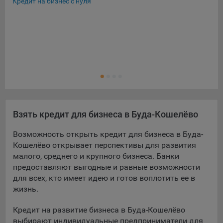
Кредит на бизнес с нуля
Экс
Льг
Кре
Кре
Ещ
Кре
Взять кредит для бизнеса в Буда-Кошелёво
Возможность открыть кредит для бизнеса в Буда-
Кошелёво открывает перспективы для развития
малого, среднего и крупного бизнеса. Банки
предоставляют выгодные и равные возможности
для всех, кто имеет идею и готов воплотить ее в
жизнь.
Кредит на развитие бизнеса в Буда-Кошелёво
выбирают индивидуальные предприниматели для