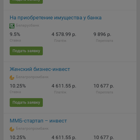
Яндекса рекламная сеть (Yandex Mobile Ads, ADFOX) -
сервис показа контекстной рекламы. Адрес: Yandex
На приобретение имущества у банка
Europe AG, Werftestrasse 4, CH-6005 Luzern, Switzerland.
Беларусбанк
Google Ads - сервис показа контекстной рекламы,
9.5%
4 578.99 р.
9 896 р.
предоставляемый компанией Google Ireland Ltd, Gordon
House Barrow Street Dublin 4, D04E5W5 Ireland.
Ставка
Платёж
Переплата
Подать заявку
Сохранить мои изменения
Женский бизнес-инвест
Сохранить по умолчанию
Белагропромбанк
10.25%
4 611.55 р.
10 677 р.
Ставка
Платёж
Переплата
Подать заявку
ММБ-стартап – инвест
Белагропромбанк
10.25%
4 611.55 р.
10 677 р.