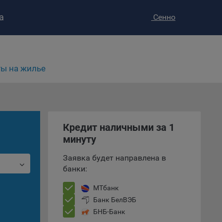
а
Сенно
ы на жилье
Кредит наличными за 1
ство»
)
минуту
ке и
анных.
Заявка будет направлена в
банки:
е
и
МТбанк
ее –
Банк БелВЭБ
БНБ-Банк