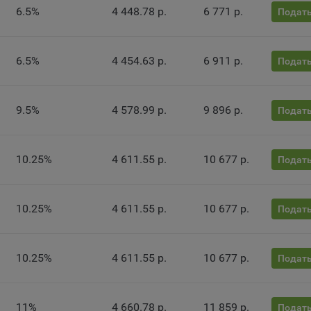
нито», чтобы ограничить хранимый на компьютере объем информа
6.5%
4 448.78 р.
6 771 р.
Подать
тически удалять сессионные файлы cookie. Кроме того, субъект
альных данных может удалить ранее сохраненные файлов cookie 
тствующую опцию в истории браузера.
6.5%
4 454.63 р.
6 911 р.
Подать
нее о параметрах управления можно ознакомиться, перейдя по в
м, ведущим на соответствующие страницы сайтов основных брауз
9.5%
4 578.99 р.
9 896 р.
Подать
fox
ome
ri
10.25%
4 611.55 р.
10 677 р.
Подать
ra
osoft Edge
10.25%
4 611.55 р.
10 677 р.
Подать
rnet Explorer
льзователь всегда может направить сообщение с имеющимся у нег
10.25%
4 611.55 р.
10 677 р.
ом, в части использования файлов сookie, на электронную почту
Подать
тва:
info@myfin.by
налитические Cookie
11%
4 660.78 р.
11 859 р.
Подать