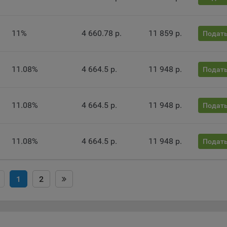
ючение аналитических cookie-файлов не позволит определять
почтения пользователей Сайта, в том числе наиболее и наименее
11%
4 660.78 р.
11 859 р.
лярные страницы и принимать меры по совершенствованию рабо
Подать
а исходя из предпочтений пользователей
тические куки позволяют определять предпочтения пользователей
11.08%
4 664.5 р.
11 948 р.
Подать
ии, которым мы поручаем обработку статистических cookies:
кс Метрика – сервис веб-аналитики, предоставляемый ООО «Яндек
11.08%
4 664.5 р.
11 948 р.
Подать
с: г. Москва, ул. Льва Толстого, д. 16, 119021.
Политика
фиденциальности Яндекс
.
le Analytics – сервис веб-аналитики, предоставляемый компанией G
11.08%
4 664.5 р.
11 948 р.
Подать
 Адрес: Google, Google Data Protection Office, 1600 Amphitheatre Pkwy,
tain View, CA 94043, USA.
Политика конфиденциальности Google.
mo — это система веб-аналитики, которая позволяет следит за
1
2
упностью сервисов, предоставляемых myfin.by.
с: ООО «Рэкун технолоджи», 220069 г. Минск, пр-т Дзержинского, д.
44.
ель VK Рекламы - сервис позволяет показывать рекламу на площа