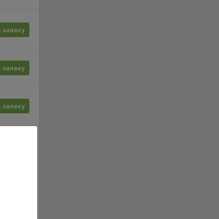
орые
 заявку
вателя.
 заявку
обные
ые
 заявку
о
анном
 заявку
ics.
 заявку
ва
и
 заявку