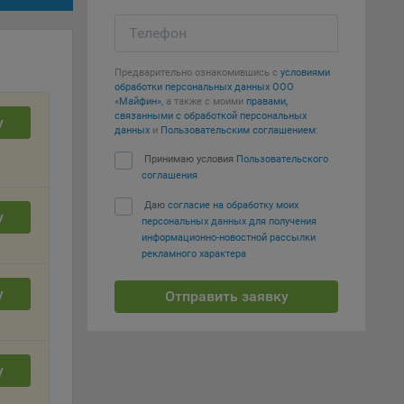
Телефон
т
вать
Предварительно ознакомившись с
условиями
обработки персональных данных ООО
е
«Майфин»
, а также с моими
правами,
связанными с обработкой персональных
у
данных
и
Пользовательским соглашением
:
вий,
 или
Принимаю условия
Пользовательского
соглашения
йта,
Даю
согласие на обработку моих
у
персональных данных для получения
информационно-новостной рассылки
рекламного характера
у
Отправить заявку
ваемые
ie
у