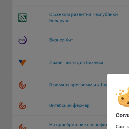
уведом
раздел
С Банком развития Республики
Беларусь
9.2. Ф
Данные
дополн
пользо
Бизнес-Хит
предот
функци
9.3. Ф
Лизинг авто для бизнеса
файлы 
предпо
пользо
В рамках программы «ШиреКруг»
соотве
Оформлен
9.4. А
Данные
Витебский фермер
исполь
Согл
Аналит
На приобретение непрофильных
посеща
Сайт 