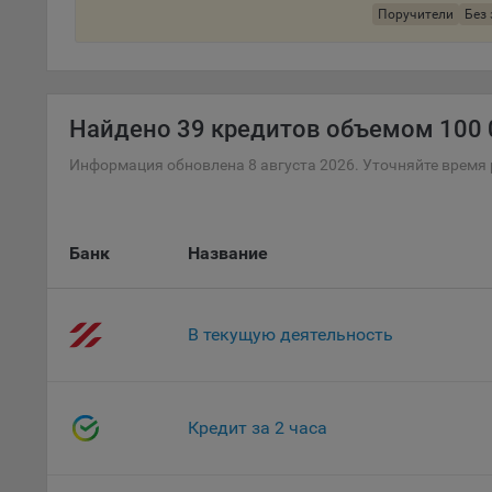
Поручители
Без 
поль
Обще
это 
файл
Найдено
39 кредитов объемом 100 0
На с
Обще
Информация обновлена 8 августа 2026. Уточняйте время 
поль
поль
рекл
Банк
Название
Иног
эффе
зап
Обще
В текущую деятельность
оцен
Срок
Поль
Кредит за 2 часа
файл
испо