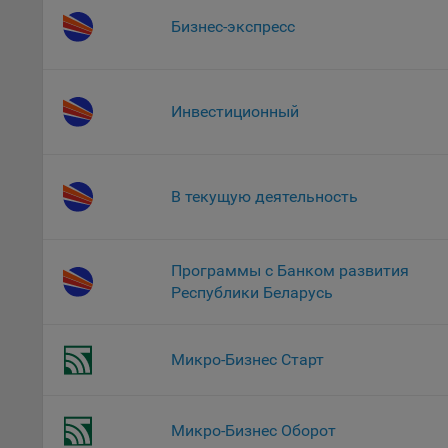
потр
верс
Бизнес-экспресс
стра
Поми
могу
Инвестиционный
наст
5.1. О
5.2. П
В текущую деятельность
их раб
5.3. С
дальне
Программы с Банком развития
Республики Беларусь
5.4. С
9.1. Т
Микро-Бизнес Старт
регист
коммен
коррек
пользо
Микро-Бизнес Оборот
может 