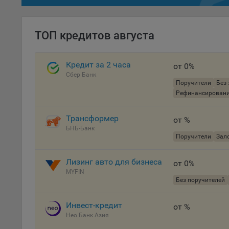
осу
«ban
файл
ТОП кредитов августа
проц
Файл
Кредит за 2 часа
от 0%
комп
Сбер Банк
указ
Поручители
Без 
сове
Рефинансирован
выби
напр
Трансформер
от %
Целя
БНБ-Банк
Поручители
Зало
Обще
пер
Лизинг авто для бизнеса
от 0%
На с
MYFIN
Без поручителей
сайт
(зад
Инвест-кредит
от %
Общ
Нео Банк Азия
(вкл
стат