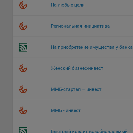
«Инког
На любые цели
автома
персон
соотве
Региональная инициатива
Подроб
ссылка
На приобретение имущества у банка
Fire
Chr
Safa
Женский бизнес-инвест
Ope
Micr
ММБ-стартап – инвест
Inte
16. По
ММБ - инвест
вопрос
Общес
А
Быстрый кредит возобновляемый