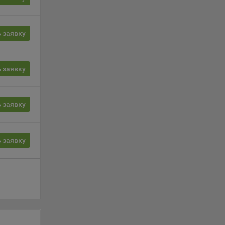
ты
 заявку
 сайта.
 заявку
с».
 заявку
oogle,
 заявку
3Б,
дке VK