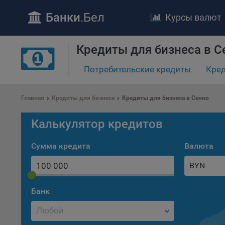
Банки
.Бел
Курсы валют
Кредиты для бизнеса в С
Потребительские кредиты
Кред
Главная
Кредиты для бизнеса
Кредиты для бизнеса в Сенно
ПОЛОЖЕ
Калькулятор кредитов
Обще
удел
Сумма кредита
Валюта
отве
BYN
Утве
«По
перс
Банк
Бела
«За
Поли