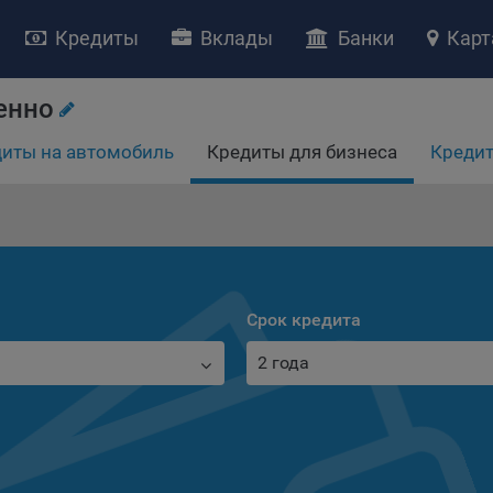
Кредиты
Вклады
Банки
Карт
енно
иты на автомобиль
Кредиты для бизнеса
Кредит
НИЕ «О политике обработки файлов cookie»
ство с ограниченной ответственностью «Майфин» (далее –
«Обще
яет особое внимание защите персональных данных при их обработ
Срок кредита
тственно подходит к соблюдению прав субъектов персональных д
2 года
рждение положения о политике обработки файлов cookie (далее –
литика»
) является одной из принимаемых Обществом мер по защит
ональных данных, предусмотренных статьей 17 Закона Республик
русь от 7 мая 2021 г. № 99-З «О защите персональных данных» (дал
кон»
).
тика разъясняет субъектам персональных данных, которые