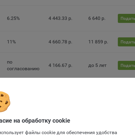
лял пользователя об их использовании — но в таком случае некот
ы сайта могут не работать).
6.25%
4 443.33 р.
6 640 р.
Подать
ункциональные файлы cookie, например, определяющие имя пользо
 файлы cookie используются для обеспечения работы некоторых
ительных функций сайтов, например, для хранения предпочтений
вателя, в том числе имени пользователя или выбора языка, и для
11%
4 660.78 р.
11 859 р.
Подать
вращения повторных прохождений опросов пользователями. Под
и улучшают условия работы пользователей с сайтом.
по
айлы cookie предпочтений, например, для настройки контента. Данн
4 166.67 р.
до 5 лет
Подать
согласованию
cookie собирают информацию о выборе пользователя на сайте и ег
чтениях и позволяют Обществу «запомнить» информацию о выбр
вателем городе и других местных настройках для того, чтобы
0.00001%
4 166.67 р.
0 р.
Подать
тствующим образом настраивать сайт.
ие заявки
налитические файлы cookie, например Яндекс.Метрика, Google Analyt
 файлы cookie собирают информацию о том, как пользователь
3%
4 296.88 р.
3 125 р.
Подать
зовал сайты, и позволяют Обществу вносить в них улучшения.
Отправить заявку
асие на обработку cookie
Отправить заявку
ические файлы cookie показывают, какие страницы сайта Общест
ются чаще всего, помогают выявлять трудности, возникающие пр
использует файлы cookie для обеспечения удобства
4.65%
4 368.49 р.
4 844 р.
Подать