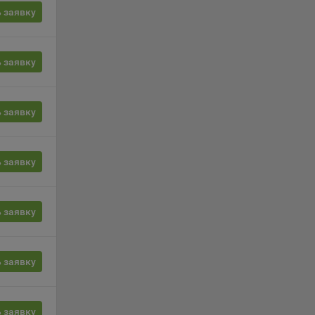
ции и
 заявку
выбрав
 заявку
нешним
еров:
 заявку
 заявку
 заявку
о
 заявку
 заявку