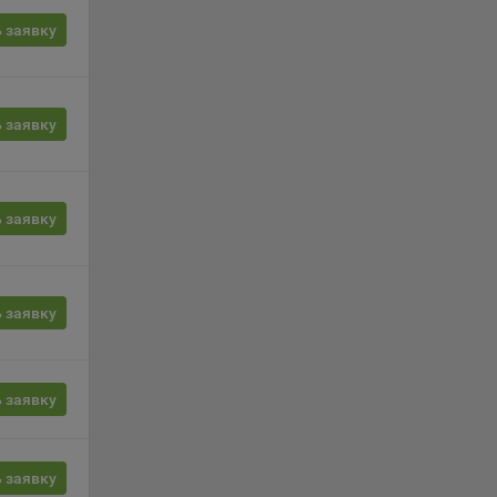
вой
сии
 заявку
ых
 заявку
ность
 заявку
 заявку
телю.
ри
 заявку
ла
ователь
 заявку