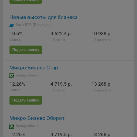
Яндекса рекламная сеть (Yandex Mobile Ads, ADFOX) -
сервис показа контекстной рекламы. Адрес: Yandex
Новые высоты для бизнеса
Europe AG, Werftestrasse 4, CH-6005 Luzern, Switzerland.
Банк ВТБ (Беларусь)
Google Ads - сервис показа контекстной рекламы,
10.5%
4 622.4 р.
10 938 р.
предоставляемый компанией Google Ireland Ltd, Gordon
House Barrow Street Dublin 4, D04E5W5 Ireland.
Ставка
Платёж
Переплата
Подать заявку
Сохранить мои изменения
Микро-Бизнес Старт
Сохранить по умолчанию
Беларусбанк
12.26%
4 719.5 р.
13 268 р.
Ставка
Платёж
Переплата
Подать заявку
Микро-Бизнес Оборот
Беларусбанк
12.26%
4 719.5 р.
13 268 р.