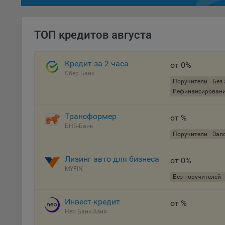
осу
«ban
файл
ТОП кредитов августа
проц
Файл
Кредит за 2 часа
от 0%
комп
Сбер Банк
указ
Поручители
Без 
сове
Рефинансирован
выби
напр
Трансформер
от %
Целя
БНБ-Банк
Поручители
Зало
Обще
пер
Лизинг авто для бизнеса
от 0%
На с
MYFIN
Без поручителей
сайт
(зад
Инвест-кредит
от %
Общ
Нео Банк Азия
(вкл
стат