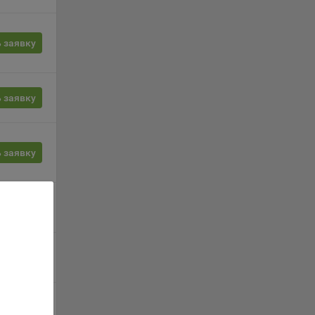
орые
 заявку
вателя.
 заявку
обные
ые
 заявку
о
анном
 заявку
ics.
 заявку
ва
и
 заявку