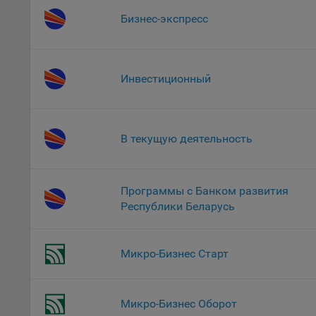
потр
верс
Бизнес-экспресс
стра
Поми
могу
Инвестиционный
наст
5.1. О
5.2. П
В текущую деятельность
их раб
5.3. С
дальне
Программы с Банком развития
Республики Беларусь
5.4. С
9.1. Т
Микро-Бизнес Старт
регист
коммен
коррек
пользо
Микро-Бизнес Оборот
может 