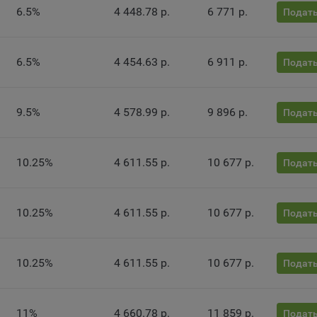
нито», чтобы ограничить хранимый на компьютере объем информа
6.5%
4 448.78 р.
6 771 р.
Подать
тически удалять сессионные файлы cookie. Кроме того, субъект
альных данных может удалить ранее сохраненные файлов cookie 
тствующую опцию в истории браузера.
6.5%
4 454.63 р.
6 911 р.
Подать
нее о параметрах управления можно ознакомиться, перейдя по в
м, ведущим на соответствующие страницы сайтов основных брауз
9.5%
4 578.99 р.
9 896 р.
Подать
fox
ome
ri
10.25%
4 611.55 р.
10 677 р.
Подать
ra
osoft Edge
10.25%
4 611.55 р.
10 677 р.
Подать
rnet Explorer
льзователь всегда может направить сообщение с имеющимся у нег
10.25%
4 611.55 р.
10 677 р.
ом, в части использования файлов сookie, на электронную почту
Подать
тва:
info@myfin.by
налитические Cookie
11%
4 660.78 р.
11 859 р.
Подать