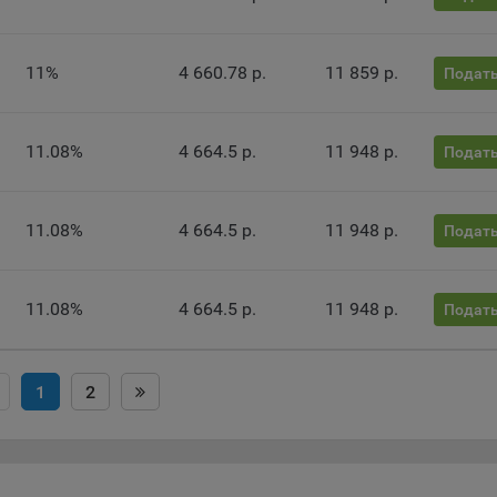
ючение аналитических cookie-файлов не позволит определять
почтения пользователей Сайта, в том числе наиболее и наименее
11%
4 660.78 р.
11 859 р.
лярные страницы и принимать меры по совершенствованию рабо
Подать
а исходя из предпочтений пользователей
тические куки позволяют определять предпочтения пользователей
11.08%
4 664.5 р.
11 948 р.
Подать
ии, которым мы поручаем обработку статистических cookies:
кс Метрика – сервис веб-аналитики, предоставляемый ООО «Яндек
11.08%
4 664.5 р.
11 948 р.
Подать
с: г. Москва, ул. Льва Толстого, д. 16, 119021.
Политика
фиденциальности Яндекс
.
le Analytics – сервис веб-аналитики, предоставляемый компанией G
11.08%
4 664.5 р.
11 948 р.
Подать
 Адрес: Google, Google Data Protection Office, 1600 Amphitheatre Pkwy,
tain View, CA 94043, USA.
Политика конфиденциальности Google.
mo — это система веб-аналитики, которая позволяет следит за
1
2
упностью сервисов, предоставляемых myfin.by.
с: ООО «Рэкун технолоджи», 220069 г. Минск, пр-т Дзержинского, д.
44.
ель VK Рекламы - сервис позволяет показывать рекламу на площа