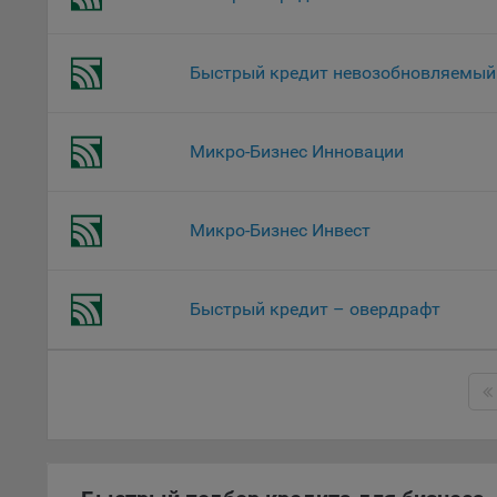
Откл
пред
Быстрый кредит невозобновляемый
попу
Сайт
Статис
Микро-Бизнес Инновации
Компан
Янде
Микро-Бизнес Инвест
Адре
кон
Goog
Быстрый кредит – овердрафт
Inc.
Moun
Mato
дост
Адре
пом.
Пикс