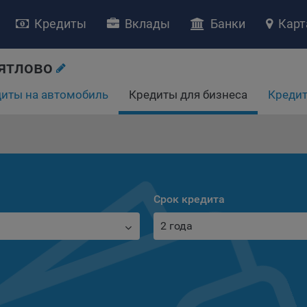
Кредиты
Вклады
Банки
Карт
ятлово
иты на автомобиль
Кредиты для бизнеса
Кредит
НИЕ «О политике обработки файлов cookie»
ство с ограниченной ответственностью «Майфин» (далее –
«Обще
яет особое внимание защите персональных данных при их обработ
Срок кредита
тственно подходит к соблюдению прав субъектов персональных д
2 года
рждение положения о политике обработки файлов cookie (далее –
литика»
) является одной из принимаемых Обществом мер по защит
ональных данных, предусмотренных статьей 17 Закона Республик
русь от 7 мая 2021 г. № 99-З «О защите персональных данных» (дал
кон»
).
тика разъясняет субъектам персональных данных, которые