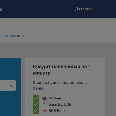
а
Дятлово
ы на жилье
Кредит наличными за 1
ство»
)
минуту
ке и
анных.
Заявка будет направлена в
банки:
е
и
МТбанк
ее –
Банк БелВЭБ
БНБ-Банк