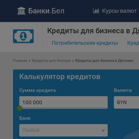
Банки
.Бел
Курсы валют
Кредиты для бизнеса в Д
Потребительские кредиты
Кред
Главная
Кредиты для бизнеса
Кредиты для бизнеса в Дятлово
ПОЛОЖЕ
Калькулятор кредитов
Обще
удел
Сумма кредита
Валюта
отве
BYN
Утве
«По
перс
Банк
Бела
«За
Поли