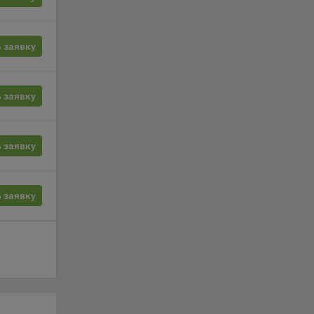
ты
 заявку
 сайта.
 заявку
с».
 заявку
oogle,
 заявку
3Б,
дке VK