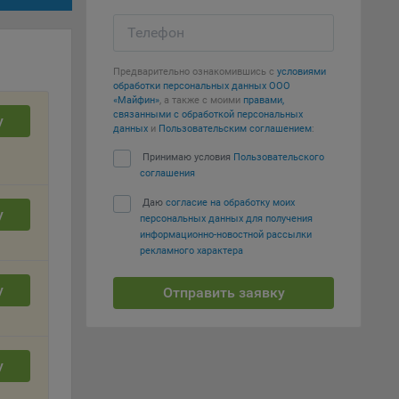
Телефон
т
вать
Предварительно ознакомившись с
условиями
обработки персональных данных ООО
е
«Майфин»
, а также с моими
правами,
связанными с обработкой персональных
у
данных
и
Пользовательским соглашением
:
вий,
 или
Принимаю условия
Пользовательского
соглашения
йта,
Даю
согласие на обработку моих
у
персональных данных для получения
информационно-новостной рассылки
рекламного характера
у
Отправить заявку
ваемые
ie
у