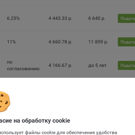
лял пользователя об их использовании — но в таком случае некот
ы сайта могут не работать).
6.25%
4 443.33 р.
6 640 р.
Подать
ункциональные файлы cookie, например, определяющие имя пользо
 файлы cookie используются для обеспечения работы некоторых
ительных функций сайтов, например, для хранения предпочтений
вателя, в том числе имени пользователя или выбора языка, и для
11%
4 660.78 р.
11 859 р.
Подать
вращения повторных прохождений опросов пользователями. Под
и улучшают условия работы пользователей с сайтом.
по
айлы cookie предпочтений, например, для настройки контента. Данн
4 166.67 р.
до 5 лет
Подать
согласованию
cookie собирают информацию о выборе пользователя на сайте и ег
чтениях и позволяют Обществу «запомнить» информацию о выбр
вателем городе и других местных настройках для того, чтобы
0.00001%
4 166.67 р.
0 р.
Подать
тствующим образом настраивать сайт.
ие заявки
налитические файлы cookie, например Яндекс.Метрика, Google Analyt
 файлы cookie собирают информацию о том, как пользователь
3%
4 296.88 р.
3 125 р.
Подать
зовал сайты, и позволяют Обществу вносить в них улучшения.
Отправить заявку
асие на обработку cookie
Отправить заявку
ические файлы cookie показывают, какие страницы сайта Общест
ются чаще всего, помогают выявлять трудности, возникающие пр
использует файлы cookie для обеспечения удобства
4.65%
4 368.49 р.
4 844 р.
Подать