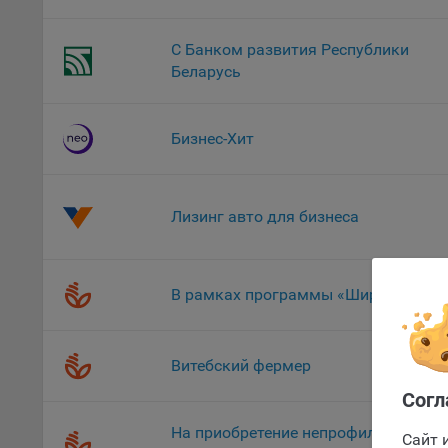
уведом
раздел
С Банком развития Республики
Беларусь
9.2. Ф
Данные
дополн
пользо
Бизнес-Хит
предот
функци
9.3. Ф
Лизинг авто для бизнеса
файлы 
предпо
пользо
В рамках программы «ШиреКруг»
соотве
Оформлен
9.4. А
Данные
Витебский фермер
исполь
Согл
Аналит
На приобретение непрофильных
посеща
Сайт 