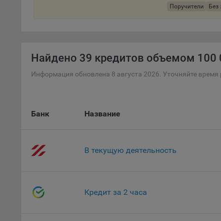
Поручители
Без 
поль
Обще
это 
файл
Найдено
39 кредитов объемом 100 0
На с
Обще
Информация обновлена 8 августа 2026. Уточняйте время 
поль
поль
рекл
Банк
Название
Иног
эффе
зап
Обще
В текущую деятельность
оцен
Срок
Поль
Кредит за 2 часа
файл
испо