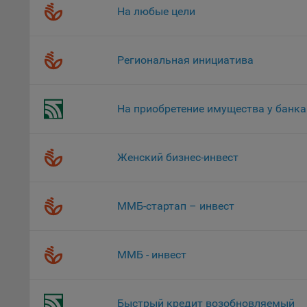
«Инког
На любые цели
автома
персон
соотве
Региональная инициатива
Подроб
ссылка
На приобретение имущества у банка
Fire
Chr
Safa
Женский бизнес-инвест
Ope
Micr
ММБ-стартап – инвест
Inte
16. По
ММБ - инвест
вопрос
Общес
А
Быстрый кредит возобновляемый