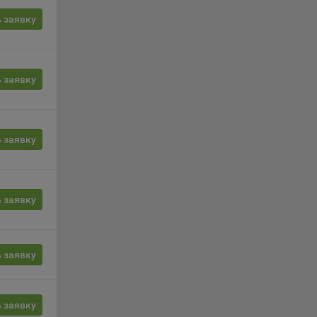
вой
сии
 заявку
ых
 заявку
ность
 заявку
 заявку
телю.
ри
 заявку
ла
ователь
 заявку