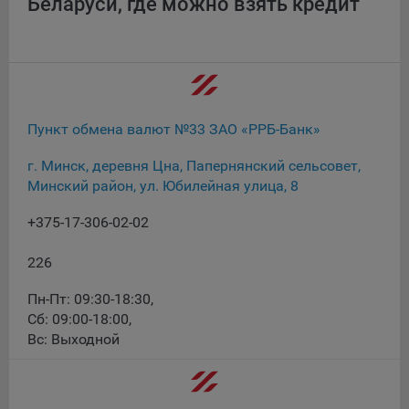
Беларуси, где можно взять кредит
При этом, некоторые браузеры позволяют посещать
интернет-сайты в режиме «Инкогнито», чтобы ограничить
хранимый на компьютере объем информации и
автоматически удалять сессионные файлы cookie. Кроме
того, субъект персональных данных может удалить ранее
сохраненные файлов cookie выбрав соответствующую
Пункт обмена валют №33 ЗАО «РРБ-Банк»
опцию в истории браузера.
г. Минск, деревня Цна, Папернянский сельсовет,
Подробнее о параметрах управления можно ознакомиться,
Минский район, ул. Юбилейная улица, 8
перейдя по внешним ссылкам, ведущим на
соответствующие страницы сайтов основных браузеров:
+375-17-306-02-02
Firefox
226
Chrome
Пн-Пт: 09:30-18:30
,
Safari
Сб: 09:00-18:00
,
Opera
Вс: Выходной
Microsoft Edge
Internet Explorer