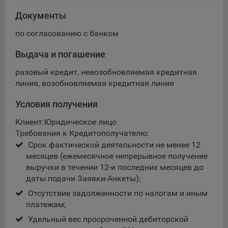
Сроки хранения обрабатываемых на сайтах Общества
файлов cookie:
Документы
Пользователи могут принять или отклонить все
по согласованию с банком
обрабатываемые на сайте файлы cookie. При этом
корректная работа сайта возможна только в случае
Выдача и погашение
использования необходимых файлов cookie. В случае их
отключения может потребоваться совершать повторный
разовый кредит, невозобновляемая кредитная
выбор предпочтений куки, языковой версии сайта, а
линия, возобновляемая кредитная линия
также могут некорректно отображаться некоторые
Условия получения
версии страниц.
Помимо настроек файлов cookie на сайте субъекты
Клиент:Юридическое лицо
персональных данных могут принять или отклонить сбор
Требования к Кредитополучателю
:
всех или некоторых файлов cookie в настройках своего
Срок фактической деятельности не менее 12
браузера.
месяцев (ежемесячное непрерывное получение
выручки в течении 12-и последних месяцев до
5.1. Обеспечение удобства пользователей сайтов;
даты подачи Заявки-Анкеты);
5.2. Повышение качества функционирования сайтов, в том
Отсутствие задолженности по налогам и иным
числе корректность их работы;
платежам;
5.3. Сбор аналитической информации в обобщенном виде
Удельный вес просроченной дебиторской
для оценки и дальнейшего улучшения работы сайтов;