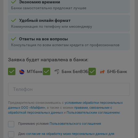
выбора (например, языкового). Техническая аналитика
Экономию времени
используется для обеспечения корректной работы сайта.
Банки самостоятельно предложат лучшее
Компании, которой мы поручаем обработку данных для
Удобный онлайн формат
данной цели:
Коммуникация по телефону или мессенджеру
Сервис хранения информации, предоставляемый
Ответы на все вопросы
компанией, согласно договора аренды ООО «Рэкун
Консультация по всем аспектам кредита от профессионалов
технолоджи», 220069 г. Минск, пр-т Дзержинского, д.3Б,
пом.44.
Заявка будет направлена в банки:
Рекламные Cookie
МТбанк
Банк БелВЭБ
БНБ-Банк
Отключение рекламных cookie-файлы не позволит
принимать меры по совершенствованию работы
Телефон
Сайта, исходя из предпочтений пользователя, а также
осуществлять подбор рекламы, иных рекламных
Предварительно ознакомившись с
условиями обработки персональных
материалов по наиболее актуальному, подходящему
данных ООО «Майфин»
, а также с моими
правами, связанными с
назначению для каждого конкретного пользователя.
обработкой персональных данных
и
Пользовательским соглашением
:
Принимаю условия
Пользовательского соглашения
Компании, которым мы поручаем обработку данных для
данной цели:
Даю
согласие на обработку моих персональных данных для