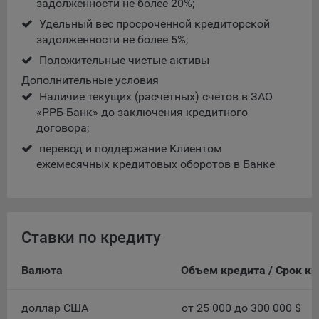
задолженности не более 20%;
Удельный вес просроченной кредиторской
5.4. Создание и предоставление персонализированной
задолженности не более 5%;
рекламы пользователю.
Положительные чистые активы
9.1. Технические (обязательные) файлы cookie, например,
Дополнительные условия
применяемые при регистрации либо входе в систему, или
для оставления отзыва либо комментария. Данные файлы
Наличие текущих (расчетных) счетов в ЗАО
cookie используются в целях обеспечения корректной
«РРБ-Банк» до заключения кредитного
работы сайтов и полноценного использования его
договора;
функционала пользователем, не могут быть отключены в
перевод и поддержание Клиентом
системах. Вместе с тем, пользователь может настроить
ежемесячных кредитовых оборотов в Банке
браузер, чтобы он блокировал такие файлы сookie или
уведомлял пользователя об их использовании — но в таком
случае некоторые разделы сайта могут не работать).
9.2. Функциональные файлы cookie, например,
Ставки по кредиту
определяющие имя пользователя. Данные файлы cookie
используются для обеспечения работы некоторых
Валюта
Объем кредита / Срок к
дополнительных функций сайтов, например, для хранения
предпочтений пользователя, в том числе имени
пользователя или выбора языка, и для предотвращения
доллар США
от 25 000 до 300 000 $
повторных прохождений опросов пользователями.