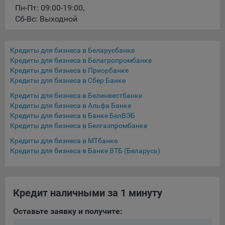
конфиденциальности Яндекс
.
Пн-Пт: 09:00-19:00
,
Сб-Вс: Выходной
Google Analytics – сервис веб-аналитики,
предоставляемый компанией Google, Inc. Адрес: Google,
Google Data Protection Office, 1600 Amphitheatre Pkwy,
Кредиты для бизнеса в Беларусбанке
Mountain View, CA 94043, USA.
Политика
Кредиты для бизнеса в Белагропромбанке
конфиденциальности Google.
Кредиты для бизнеса в Приорбанке
Matomo — это система веб-аналитики, которая позволяет
Кредиты для бизнеса в Сбер Банке
следит за доступностью сервисов, предоставляемых
Кредиты для бизнеса в Белинвестбанке
myfin.by.
Кредиты для бизнеса в Альфа Банке
Адрес: ООО «Рэкун технолоджи», 220069 г. Минск, пр-т
Кредиты для бизнеса в Банке БелВЭБ
Дзержинского, д.3Б, пом.44.
Кредиты для бизнеса в Белгазпромбанке
Пиксель VK Рекламы - сервис позволяет показывать
Кредиты для бизнеса в МТбанке
рекламу на площадке VK пользователям, которые
Кредиты для бизнеса в Банке ВТБ (Беларусь)
посещали сайт.
Адрес: ООО «ВК», РФ, 125167, г. Москва, Ленинградский
проспект, д. 39, стр. 79, БЦ «SkyLight».
Кредит наличными за 1 минуту
Технические настройки
Оставьте заявку и получите:
Технические настройки хранят технические данные вашего