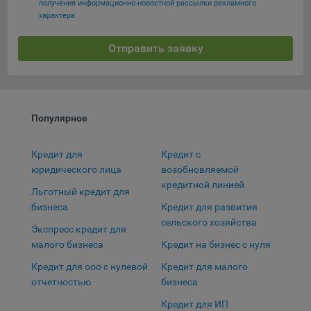
получения информационно-новостной рассылки рекламного
Яндекса рекламная сеть (Yandex Mobile Ads, ADFOX) -
характера
сервис показа контекстной рекламы. Адрес: Yandex
Europe AG, Werftestrasse 4, CH-6005 Luzern, Switzerland.
Сохранить мои изменения
Отправить заявку
Google Ads - сервис показа контекстной рекламы,
Сохранить по умолчанию
предоставляемый компанией Google Ireland Ltd, Gordon
House Barrow Street Dublin 4, D04E5W5 Ireland.
Популярное
Кредит для
Кредит с
юридического лица
возобновляемой
кредитной линией
Льготный кредит для
бизнеса
Кредит для развития
сельского хозяйства
Экспресс кредит для
малого бизнеса
Кредит на бизнес с нуля
Кредит для ооо с нулевой
Кредит для малого
отчетностью
бизнеса
Кредит для ИП