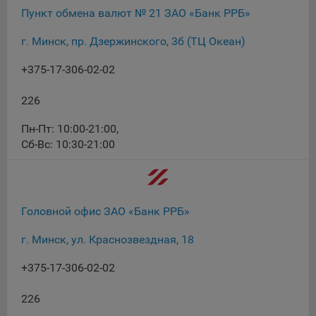
16. Пользователь всегда может направить сообщение с
Пункт обмена валют № 21 ЗАО «Банк РРБ»
имеющимся у него вопросом, в части использования
файлов сookie, на электронную почту Общества:
г. Минск, пр. Дзержинского, 3б (ТЦ Океан)
info@myfin.by
+375-17-306-02-02
Аналитические Cookie
226
Отключение аналитических cookie-файлов не позволит
определять предпочтения пользователей Сайта, в том
Пн-Пт: 10:00-21:00
,
числе наиболее и наименее популярные страницы и
Сб-Вс: 10:30-21:00
принимать меры по совершенствованию работы Сайта
исходя из предпочтений пользователей
Статистические куки позволяют определять предпочтения
Головной офис ЗАО «Банк РРБ»
пользователей сайта.
Компании, которым мы поручаем обработку
г. Минск, ул. Краснозвездная, 18
статистических cookies:
+375-17-306-02-02
Яндекс Метрика – сервис веб-аналитики,
предоставляемый ООО «Яндекс». Адрес: г. Москва, ул.
226
Льва Толстого, д. 16, 119021.
Политика