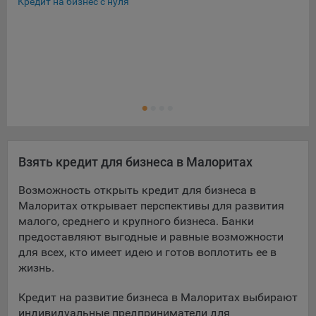
Кредит на бизнес с нуля
Экс
Льг
Кре
Кре
Ещ
Кре
Взять кредит для бизнеса в Малоритах
Возможность открыть кредит для бизнеса в
Малоритах открывает перспективы для развития
малого, среднего и крупного бизнеса. Банки
предоставляют выгодные и равные возможности
для всех, кто имеет идею и готов воплотить ее в
жизнь.
Кредит на развитие бизнеса в Малоритах выбирают
индивидуальные предприниматели для