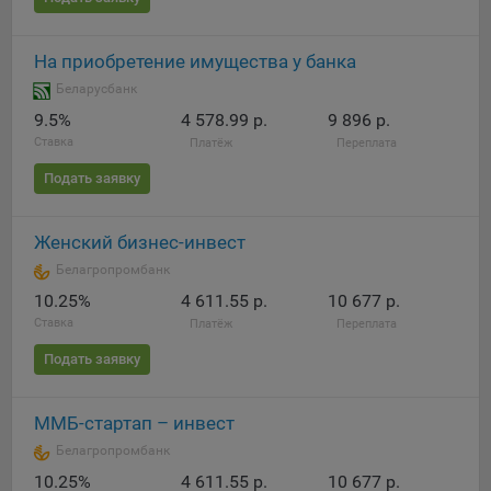
Яндекса рекламная сеть (Yandex Mobile Ads, ADFOX) -
сервис показа контекстной рекламы. Адрес: Yandex
На приобретение имущества у банка
Europe AG, Werftestrasse 4, CH-6005 Luzern, Switzerland.
Беларусбанк
Google Ads - сервис показа контекстной рекламы,
9.5%
4 578.99 р.
9 896 р.
предоставляемый компанией Google Ireland Ltd, Gordon
House Barrow Street Dublin 4, D04E5W5 Ireland.
Ставка
Платёж
Переплата
Подать заявку
Сохранить мои изменения
Женский бизнес-инвест
Сохранить по умолчанию
Белагропромбанк
10.25%
4 611.55 р.
10 677 р.
Ставка
Платёж
Переплата
Подать заявку
ММБ-стартап – инвест
Белагропромбанк
10.25%
4 611.55 р.
10 677 р.