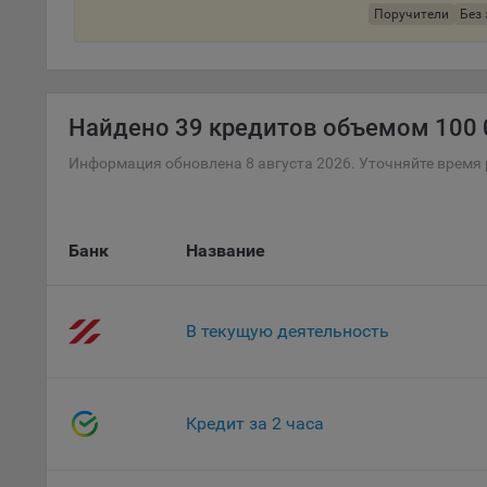
Поручители
Без 
поль
Обще
это 
файл
Найдено
39 кредитов объемом 100 0
На с
Обще
Информация обновлена 8 августа 2026. Уточняйте время 
поль
поль
рекл
Банк
Название
Иног
эффе
зап
Обще
В текущую деятельность
оцен
Срок
Поль
Кредит за 2 часа
файл
испо