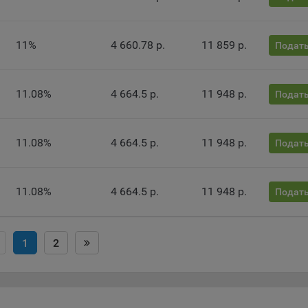
ючение аналитических cookie-файлов не позволит определять
почтения пользователей Сайта, в том числе наиболее и наименее
11%
4 660.78 р.
11 859 р.
лярные страницы и принимать меры по совершенствованию рабо
Подать
а исходя из предпочтений пользователей
тические куки позволяют определять предпочтения пользователей
11.08%
4 664.5 р.
11 948 р.
Подать
ии, которым мы поручаем обработку статистических cookies:
кс Метрика – сервис веб-аналитики, предоставляемый ООО «Яндек
11.08%
4 664.5 р.
11 948 р.
Подать
с: г. Москва, ул. Льва Толстого, д. 16, 119021.
Политика
фиденциальности Яндекс
.
le Analytics – сервис веб-аналитики, предоставляемый компанией G
11.08%
4 664.5 р.
11 948 р.
Подать
 Адрес: Google, Google Data Protection Office, 1600 Amphitheatre Pkwy,
tain View, CA 94043, USA.
Политика конфиденциальности Google.
mo — это система веб-аналитики, которая позволяет следит за
1
2
упностью сервисов, предоставляемых myfin.by.
с: ООО «Рэкун технолоджи», 220069 г. Минск, пр-т Дзержинского, д.
44.
ель VK Рекламы - сервис позволяет показывать рекламу на площа