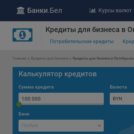
Банки
.Бел
Курсы валют
Кредиты для бизнеса в 
Потребительские кредиты
Кред
Главная
Кредиты для бизнеса
Кредиты для бизнеса в Октябрьск
ПОЛОЖЕ
Калькулятор кредитов
Обще
удел
Сумма кредита
Валюта
отве
BYN
Утве
«По
перс
Банк
Бела
«За
Поли