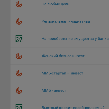
«Инког
На любые цели
автома
персон
соотве
Региональная инициатива
Подроб
ссылка
На приобретение имущества у банка
Fire
Chr
Safa
Женский бизнес-инвест
Ope
Micr
ММБ-стартап – инвест
Inte
16. По
ММБ - инвест
вопрос
Общес
А
Быстрый кредит возобновляемый