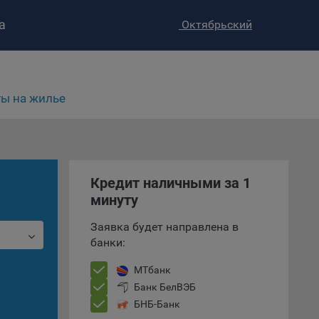
а
Октябрьский
ы на жилье
Кредит наличными за 1
ство»
)
минуту
ке и
анных.
Заявка будет направлена в
банки:
е
и
МТбанк
ее –
Банк БелВЭБ
БНБ-Банк