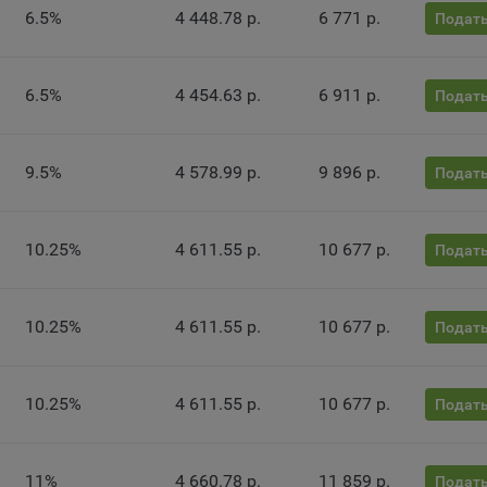
нито», чтобы ограничить хранимый на компьютере объем информа
6.5%
4 448.78 р.
6 771 р.
Подать
тически удалять сессионные файлы cookie. Кроме того, субъект
альных данных может удалить ранее сохраненные файлов cookie 
тствующую опцию в истории браузера.
6.5%
4 454.63 р.
6 911 р.
Подать
нее о параметрах управления можно ознакомиться, перейдя по в
м, ведущим на соответствующие страницы сайтов основных брауз
9.5%
4 578.99 р.
9 896 р.
Подать
fox
ome
ri
10.25%
4 611.55 р.
10 677 р.
Подать
ra
osoft Edge
10.25%
4 611.55 р.
10 677 р.
Подать
rnet Explorer
льзователь всегда может направить сообщение с имеющимся у нег
10.25%
4 611.55 р.
10 677 р.
ом, в части использования файлов сookie, на электронную почту
Подать
тва:
info@myfin.by
налитические Cookie
11%
4 660.78 р.
11 859 р.
Подать