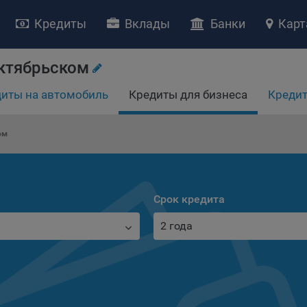
Кредиты
Вклады
Банки
Карт
Октябрьском
иты на автомобиль
Кредиты для бизнеса
Кредит
ом
НИЕ «О политике обработки файлов cookie»
ство с ограниченной ответственностью «Майфин» (далее –
«Обще
яет особое внимание защите персональных данных при их обработ
Срок кредита
тственно подходит к соблюдению прав субъектов персональных д
2 года
рждение положения о политике обработки файлов cookie (далее –
литика»
) является одной из принимаемых Обществом мер по защит
ональных данных, предусмотренных статьей 17 Закона Республик
русь от 7 мая 2021 г. № 99-З «О защите персональных данных» (дал
кон»
).
тика разъясняет субъектам персональных данных, которые