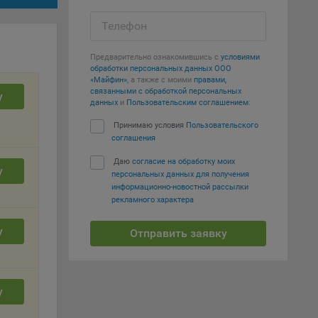
Телефон
т
вать
Предварительно ознакомившись с
условиями
обработки персональных данных ООО
е
«Майфин»
, а также с моими
правами,
связанными с обработкой персональных
у
данных
и
Пользовательским соглашением
:
вий,
 или
Принимаю условия
Пользовательского
соглашения
йта,
Даю
согласие на обработку моих
у
персональных данных для получения
информационно-новостной рассылки
рекламного характера
у
Отправить заявку
ваемые
ie
у