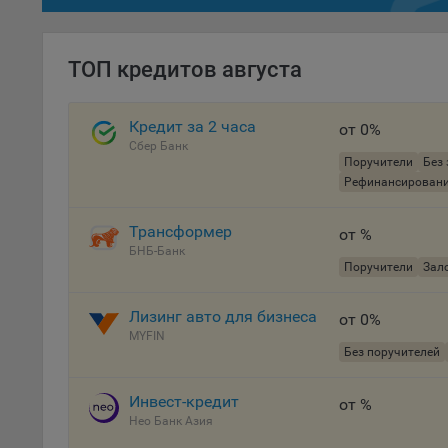
осу
«ban
файл
ТОП кредитов августа
проц
Файл
Кредит за 2 часа
от 0%
комп
Сбер Банк
указ
Поручители
Без 
сове
Рефинансирован
выби
напр
Трансформер
от %
Целя
БНБ-Банк
Поручители
Зало
Обще
пер
Лизинг авто для бизнеса
от 0%
На с
MYFIN
Без поручителей
сайт
(зад
Инвест-кредит
от %
Общ
Нео Банк Азия
(вкл
стат