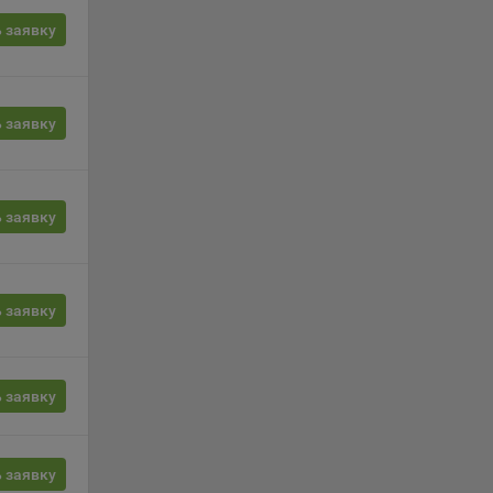
вой
сии
 заявку
ых
 заявку
ность
 заявку
 заявку
телю.
ри
 заявку
ла
ователь
 заявку