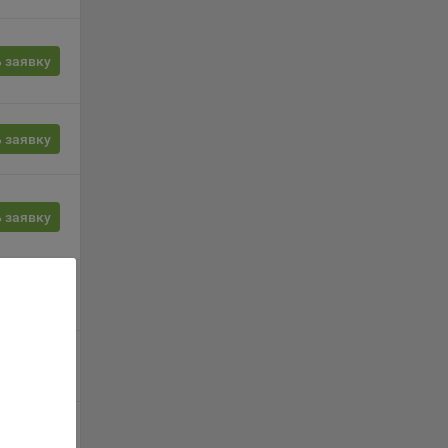
орые
 заявку
вателя.
 заявку
обные
ые
 заявку
о
анном
 заявку
ics.
 заявку
ва
и
 заявку