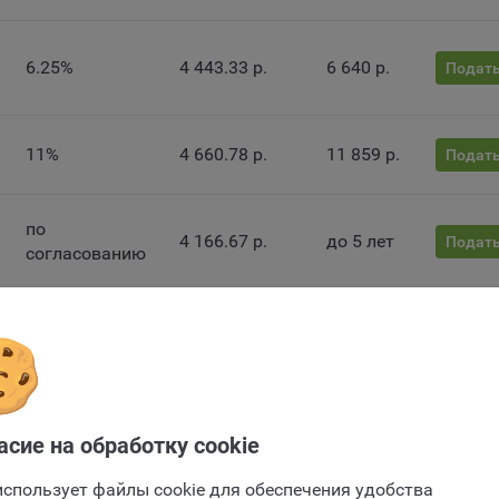
лял пользователя об их использовании — но в таком случае некот
ы сайта могут не работать).
6.25%
4 443.33 р.
6 640 р.
Подать
ункциональные файлы cookie, например, определяющие имя пользо
 файлы cookie используются для обеспечения работы некоторых
ительных функций сайтов, например, для хранения предпочтений
вателя, в том числе имени пользователя или выбора языка, и для
11%
4 660.78 р.
11 859 р.
Подать
вращения повторных прохождений опросов пользователями. Под
и улучшают условия работы пользователей с сайтом.
по
айлы cookie предпочтений, например, для настройки контента. Данн
4 166.67 р.
до 5 лет
Подать
согласованию
cookie собирают информацию о выборе пользователя на сайте и ег
чтениях и позволяют Обществу «запомнить» информацию о выбр
вателем городе и других местных настройках для того, чтобы
0.00001%
4 166.67 р.
0 р.
Подать
тствующим образом настраивать сайт.
ие заявки
налитические файлы cookie, например Яндекс.Метрика, Google Analyt
 файлы cookie собирают информацию о том, как пользователь
3%
4 296.88 р.
3 125 р.
Подать
зовал сайты, и позволяют Обществу вносить в них улучшения.
Отправить заявку
асие на обработку cookie
Отправить заявку
ические файлы cookie показывают, какие страницы сайта Общест
ются чаще всего, помогают выявлять трудности, возникающие пр
использует файлы cookie для обеспечения удобства
4.65%
4 368.49 р.
4 844 р.
Подать