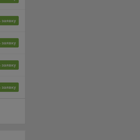
ты
 заявку
 сайта.
 заявку
с».
 заявку
oogle,
 заявку
3Б,
дке VK