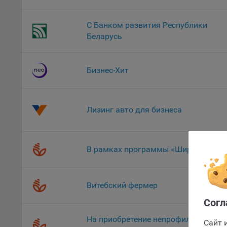
уведом
раздел
С Банком развития Республики
Беларусь
9.2. Ф
Данные
дополн
пользо
Бизнес-Хит
предот
функци
9.3. Ф
Лизинг авто для бизнеса
файлы 
предпо
пользо
В рамках программы «ШиреКруг»
соотве
Оформлен
9.4. А
Данные
Витебский фермер
исполь
Согл
Аналит
На приобретение непрофильных
посеща
Сайт 