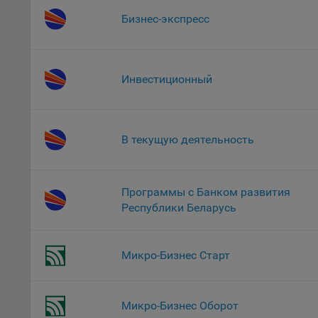
потр
верс
Бизнес-экспресс
стра
Поми
могу
Инвестиционный
наст
5.1. О
5.2. П
В текущую деятельность
их раб
5.3. С
дальне
Программы с Банком развития
Республики Беларусь
5.4. С
9.1. Т
Микро-Бизнес Старт
регист
коммен
коррек
пользо
Микро-Бизнес Оборот
может 