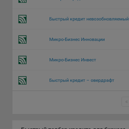
Откл
пред
Быстрый кредит невозобновляемый
попу
Сайт
Статис
Микро-Бизнес Инновации
Компан
Янде
Микро-Бизнес Инвест
Адре
кон
Goog
Быстрый кредит – овердрафт
Inc.
Moun
Mato
дост
Адре
пом.
Пикс