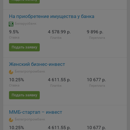
Яндекса рекламная сеть (Yandex Mobile Ads, ADFOX) -
сервис показа контекстной рекламы. Адрес: Yandex
На приобретение имущества у банка
Europe AG, Werftestrasse 4, CH-6005 Luzern, Switzerland.
Беларусбанк
Google Ads - сервис показа контекстной рекламы,
9.5%
4 578.99 р.
9 896 р.
предоставляемый компанией Google Ireland Ltd, Gordon
House Barrow Street Dublin 4, D04E5W5 Ireland.
Ставка
Платёж
Переплата
Подать заявку
Сохранить мои изменения
Женский бизнес-инвест
Сохранить по умолчанию
Белагропромбанк
10.25%
4 611.55 р.
10 677 р.
Ставка
Платёж
Переплата
Подать заявку
ММБ-стартап – инвест
Белагропромбанк
10.25%
4 611.55 р.
10 677 р.