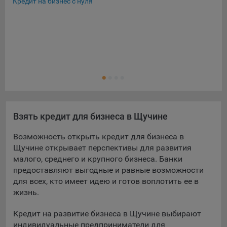
Кредит на бизнес с нуля
Экс
Льг
Кре
Кре
Ещ
Кре
Взять кредит для бизнеса в Щучине
Возможность открыть кредит для бизнеса в
Щучине открывает перспективы для развития
малого, среднего и крупного бизнеса. Банки
предоставляют выгодные и равные возможности
для всех, кто имеет идею и готов воплотить ее в
жизнь.
Кредит на развитие бизнеса в Щучине выбирают
индивидуальные предприниматели для