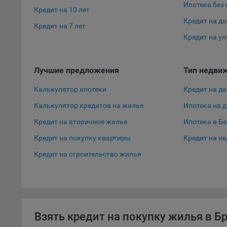
персон
Ипотека без
Кредит на 10 лет
соотве
Кредит на д
Кредит на 7 лет
Подроб
Кредит на у
ссылка
Fire
Лучшие предложения
Тип недви
Chr
Калькулятор ипотеки
Кредит на да
Safa
Калькулятор кредитов на жилье
Ипотека на 
Ope
Кредит на вторичное жилье
Ипотека в Б
Micr
Кредит на покупку квартиры
Кредит на н
Inte
Кредит на строительство жилья
16. По
вопрос
Общес
А
Взять кредит на покупку жилья в Б
Откл