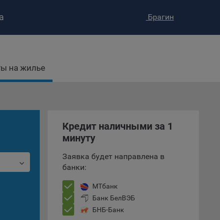
а
Брагин
ы на жилье
ство»
)
ке и
Кредит наличными за 1
анных.
минуту
е
Заявка будет направлена в
и
банки:
ее –
МТбанк
Банк БелВЭБ
БНБ-Банк
т