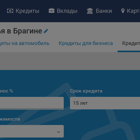
Кредиты
Вклады
Банки
Карт
я в Брагине
иты на автомобиль
Кредиты для бизнеса
Кредит
НИЕ «О политике обработки файлов cookie»
ство с ограниченной ответственностью «Майфин» (далее –
«Обще
яет особое внимание защите персональных данных при их обработ
тственно подходит к соблюдению прав субъектов персональных д
рждение положения о политике обработки файлов cookie (далее –
нос %
Срок кредита
литика»
) является одной из принимаемых Обществом мер по защит
15 лет
ональных данных, предусмотренных статьей 17 Закона Республик
русь от 7 мая 2021 г. № 99-З «О защите персональных данных» (дал
кон»
).
ижимости
тика разъясняет субъектам персональных данных, которые
ществляют использование веб-сайта Общества с доменным именем
kibel.by», для каких целей и каким образом Общество обрабатывае