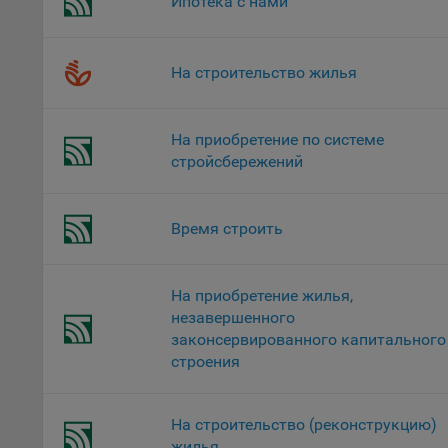
Ипотека с нами
это 
файл
На строительство жилья
На с
Обще
поль
На приобретение по системе
поль
стройсбережений
рекл
Иног
эффе
Время строить
зап
Обще
оцен
На приобретение жилья,
Срок
незавершенного
законсервированного капитального
Поль
строения
файл
испо
потр
На строительство (реконструкцию)
верс
жилья
стра