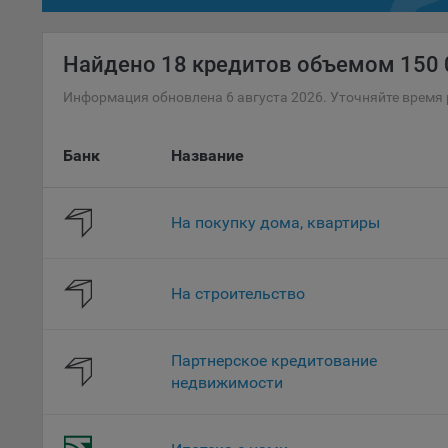
файл
проц
Найдено
18 кредитов объемом 150 0
Файл
комп
Информация обновлена 6 августа 2026. Уточняйте время 
указ
сове
Банк
Название
выби
напр
Целя
На покупку дома, квартиры
Обще
пер
На с
На строительство
сайт
(зад
Партнерское кредитование
Общ
недвижимости
(вкл
стат
поль
Обще