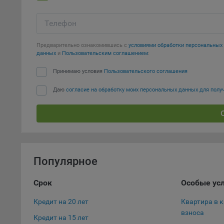
тенден
для ан
Телефон
9.5. Ф
реклам
Предварительно ознакомившись с
условиями обработки персональны
данных
и
Пользовательским соглашением
:
Технич
Принимаю условия
Пользовательского соглашения
Необхо
Analyt
Даю
согласие на обработку моих персональных данных для пол
Общест
пользо
Осталь
Отключ
предпо
Популярное
популя
исходя
Срок
Особые ус
При эт
Кредит на 20 лет
Квартира в 
«Инког
взноса
автома
Кредит на 15 лет