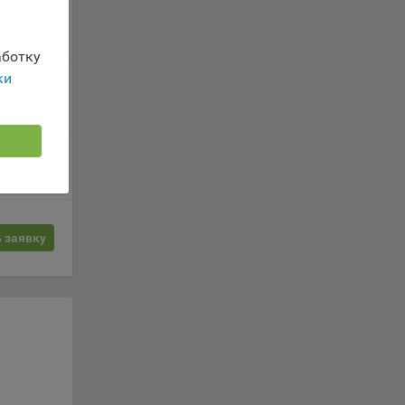
 заявку
вателя.
ботку
ки
 заявку
обные
ые
 заявку
о
анном
 заявку
ics.
ва
и
ы.
 о