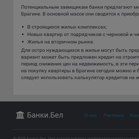
пред
Потенциальным заемщикам банки предлагают мн
попу
Брагине. В основной массе они сводятся к приоб
Сайт
Статис
В строящихся жилых комплексах;
Новых квартир от подрядчиков с черновой и чи
Компан
Жилья на вторичном рынке.
Янде
Для остро нуждающихся в жилье могут быть пред
Адре
вариант может быть предложен кредит на строит
кон
период снижения цен на недвижимость, в эти пе
на покупку квартиры в Брагине сегодня можно и б
Goog
следует использовать калькулятор кредитов на ж
Inc.
Moun
Mato
дост
Адре
Банки
.Бел
пом.
О нас
Реклама
Кон
Пикс
поль
Адре
© 2026 Банки.бел. При использовании материалов гиперссылка н