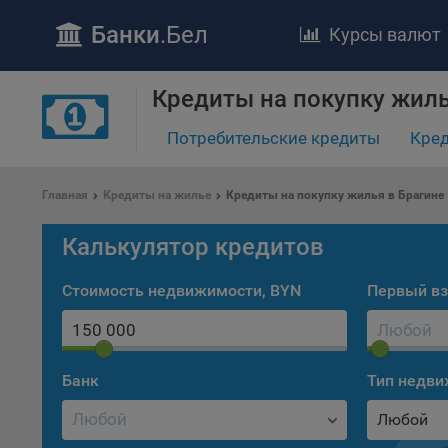
Банки
.Бел
Курсы валют
Кредиты на покупку жиль
Потребительские кредиты
Кред
ПОЛОЖЕ
Главная
Кредиты на жилье
Кредиты на покупку жилья в Брагине
Обще
удел
Калькулятор кредитов
отве
Утве
Стоимость недвижимости, BYN
Первый вз
«По
перс
Бела
«За
Банк
Тип недв
Поли
Любой
осу
«ban