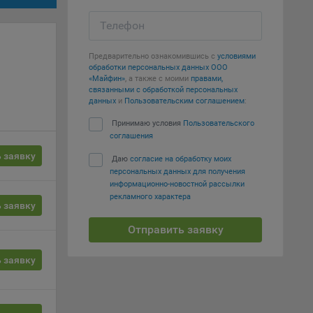
вать
Телефон
е
Предварительно ознакомившись с
условиями
обработки персональных данных ООО
вий,
«Майфин»
, а также с моими
правами,
связанными с обработкой персональных
 или
данных
и
Пользовательским соглашением
:
йта,
Принимаю условия
Пользовательского
соглашения
 заявку
Даю
согласие на обработку моих
персональных данных для получения
информационно-новостной рассылки
рекламного характера
ваемые
 заявку
ie
Отправить заявку
 заявку
, если