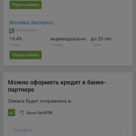
Яндекса рекламная сеть (Yandex Mobile Ads, ADFOX) -
Подать заявку
сервис показа контекстной рекламы. Адрес: Yandex
Europe AG, Werftestrasse 4, CH-6005 Luzern, Switzerland.
Ипотека Экспресс
Google Ads - сервис показа контекстной рекламы,
Беларусбанк
предоставляемый компанией Google Ireland Ltd, Gordon
15.4%
индивидуально
до 20 лет
House Barrow Street Dublin 4, D04E5W5 Ireland.
Ставка
Сумма
Срок
Подать заявку
Сохранить мои изменения
Сохранить по умолчанию
Можно оформить кредит в банке-
партнере
Заявка будет отправлена в:
Банк БелВЭБ
Телефон