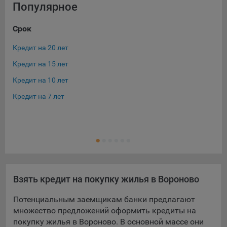
выбора (например, языкового). Техническая аналитика
Популярное
используется для обеспечения корректной работы сайта.
Срок
Ос
Компании, которой мы поручаем обработку данных для
данной цели:
Кредит на 20 лет
Ква
Сервис хранения информации, предоставляемый
Кредит на 15 лет
Ипо
компанией, согласно договора аренды ООО «Рэкун
технолоджи», 220069 г. Минск, пр-т Дзержинского, д.3Б,
Кредит на 10 лет
Кре
пом.44.
Кредит на 7 лет
Кре
Рекламные Cookie
Отключение рекламных cookie-файлы не позволит
принимать меры по совершенствованию работы
Сайта, исходя из предпочтений пользователя, а также
осуществлять подбор рекламы, иных рекламных
материалов по наиболее актуальному, подходящему
Взять кредит на покупку жилья в Вороново
назначению для каждого конкретного пользователя.
Потенциальным заемщикам банки предлагают
Компании, которым мы поручаем обработку данных для
множество предложений оформить кредиты на
данной цели:
покупку жилья в Вороново. В основной массе они