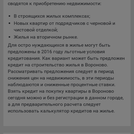
сводятся к приобретению недвижимости:
Яндекса рекламная сеть (Yandex Mobile Ads, ADFOX) -
сервис показа контекстной рекламы. Адрес: Yandex
В строящихся жилых комплексах;
Europe AG, Werftestrasse 4, CH-6005 Luzern, Switzerland.
Новых квартир от подрядчиков с черновой и
Google Ads - сервис показа контекстной рекламы,
чистовой отделкой;
предоставляемый компанией Google Ireland Ltd, Gordon
Жилья на вторичном рынке.
House Barrow Street Dublin 4, D04E5W5 Ireland.
Для остро нуждающихся в жилье могут быть
предложены в 2016 году льготные условия
кредитования. Как вариант может быть предложен
Сохранить мои изменения
кредит на строительство жилья в Вороново.
Сохранить по умолчанию
Рассматривать предложения следует в период
снижения цен на недвижимость, в эти периоды
наблюдаются и сниженные процентные ставки.
Взять кредит на покупку квартиры в Вороново
сегодня можно и без регистрации в данном городе,
а для предварительного расчета следует
использовать калькулятор кредитов на жилье.