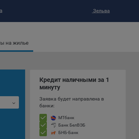
а
Зельва
ы на жилье
ство»
)
ке и
Кредит наличными за 1
анных.
минуту
е
Заявка будет направлена в
и
банки:
ее –
МТбанк
Банк БелВЭБ
БНБ-Банк
т