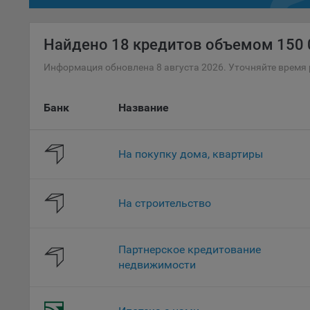
файл
проц
Найдено
18 кредитов объемом 150 0
Файл
комп
Информация обновлена 8 августа 2026. Уточняйте время 
указ
сове
Банк
Название
выби
напр
Целя
На покупку дома, квартиры
Обще
пер
На с
На строительство
сайт
(зад
Партнерское кредитование
Общ
недвижимости
(вкл
стат
поль
Обще