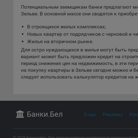
пред
Потенциальным заемщикам банки предлагают мн
попу
Зельве. В основной массе они сводятся к приобр
Сайт
Статис
В строящихся жилых комплексах;
Новых квартир от подрядчиков с черновой и чи
Компан
Жилья на вторичном рынке.
Янде
Для остро нуждающихся в жилье могут быть пред
Адре
вариант может быть предложен кредит на строит
кон
период снижения цен на недвижимость, в эти пе
на покупку квартиры в Зельве сегодня можно и бе
Goog
следует использовать калькулятор кредитов на ж
Inc.
Moun
Mato
дост
Адре
Банки
.Бел
пом.
О нас
Реклама
Кон
Пикс
поль
Адре
© 2026 Банки.бел. При использовании материалов гиперссылка н