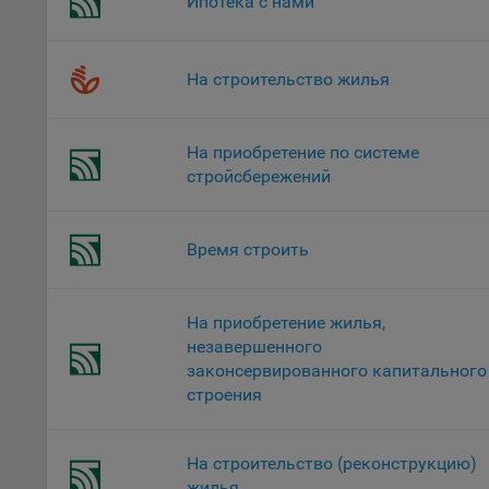
Ипотека с нами
это 
файл
На строительство жилья
На с
Обще
поль
На приобретение по системе
поль
стройсбережений
рекл
Иног
эффе
Время строить
зап
Обще
оцен
На приобретение жилья,
Срок
незавершенного
законсервированного капитального
Поль
строения
файл
испо
потр
На строительство (реконструкцию)
верс
жилья
стра