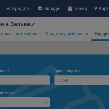
Кредиты
Вклады
Банки
Карт
я в Зельве
иты на автомобиль
Кредиты для бизнеса
Кредит
НИЕ «О политике обработки файлов cookie»
ство с ограниченной ответственностью «Майфин» (далее –
«Обще
яет особое внимание защите персональных данных при их обработ
тственно подходит к соблюдению прав субъектов персональных д
рждение положения о политике обработки файлов cookie (далее –
нос %
Срок кредита
литика»
) является одной из принимаемых Обществом мер по защит
15 лет
ональных данных, предусмотренных статьей 17 Закона Республик
русь от 7 мая 2021 г. № 99-З «О защите персональных данных» (дал
кон»
).
ижимости
тика разъясняет субъектам персональных данных, которые
ществляют использование веб-сайта Общества с доменным именем
kibel.by», для каких целей и каким образом Общество обрабатывае