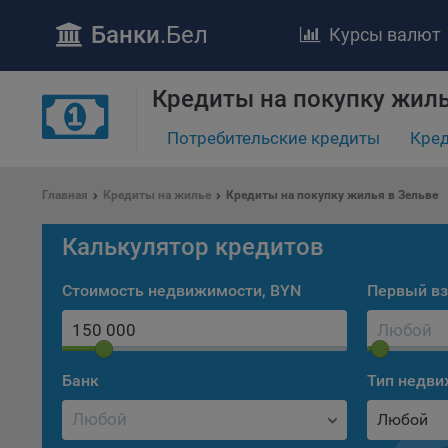
Банки
.Бел
Курсы валют
Кредиты на покупку жиль
Потребительские кредиты
Кред
ПОЛОЖЕ
Главная
Кредиты на жилье
Кредиты на покупку жилья в Зельве
Обще
удел
Калькулятор кредитов
отве
Утве
Стоимость недвижимости, BYN
Первый вз
«По
перс
Бела
«За
Банк
Тип недв
Поли
Любой
осу
«ban