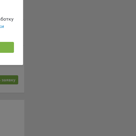
 заявку
вателя.
ботку
ки
 заявку
обные
ые
 заявку
о
анном
 заявку
ics.
ва
и
ы.
 о