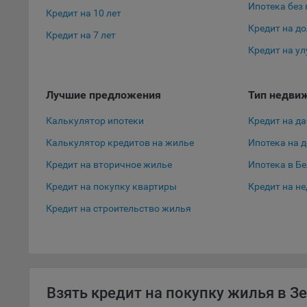
персон
Ипотека без
Кредит на 10 лет
соотве
Кредит на д
Кредит на 7 лет
Подроб
Кредит на у
ссылка
Fire
Лучшие предложения
Тип недви
Chr
Калькулятор ипотеки
Кредит на да
Safa
Калькулятор кредитов на жилье
Ипотека на 
Ope
Кредит на вторичное жилье
Ипотека в Б
Micr
Кредит на покупку квартиры
Кредит на н
Inte
Кредит на строительство жилья
16. По
вопрос
Общес
А
Взять кредит на покупку жилья в З
Откл