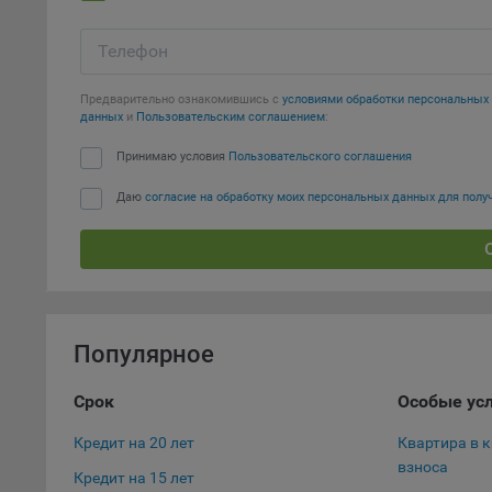
тенден
для ан
Телефон
9.5. Ф
реклам
Предварительно ознакомившись с
условиями обработки персональны
данных
и
Пользовательским соглашением
:
Технич
Принимаю условия
Пользовательского соглашения
Необхо
Analyt
Даю
согласие на обработку моих персональных данных для пол
Общест
пользо
Осталь
Отключ
предпо
Популярное
популя
исходя
Срок
Особые ус
При эт
Кредит на 20 лет
Квартира в 
«Инког
взноса
автома
Кредит на 15 лет