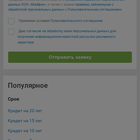
Яндекса рекламная сеть (Yandex Mobile Ads, ADFOX) -
данных ООО «Майфин»
, а также с моими
правами, связанными с
обработкой персональных данных
и
Пользовательским соглашением
:
сервис показа контекстной рекламы. Адрес: Yandex
Europe AG, Werftestrasse 4, CH-6005 Luzern, Switzerland.
Принимаю условия
Пользовательского соглашения
Google Ads - сервис показа контекстной рекламы,
Даю
согласие на обработку моих персональных данных для
предоставляемый компанией Google Ireland Ltd, Gordon
получения информационно-новостной рассылки рекламного
House Barrow Street Dublin 4, D04E5W5 Ireland.
характера
Отправить заявку
Сохранить мои изменения
Сохранить по умолчанию
Популярное
Срок
Ос
Кредит на 20 лет
Ква
Кредит на 15 лет
Ипо
Кредит на 10 лет
Кре