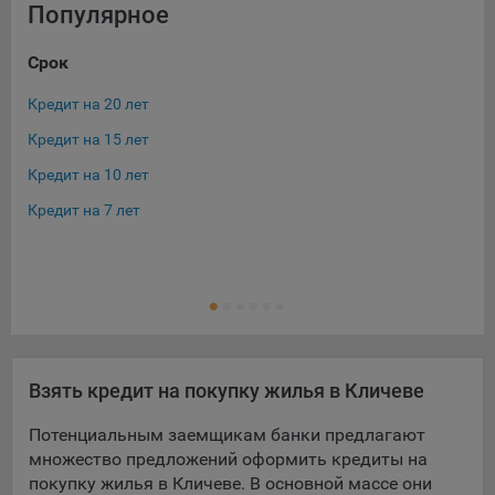
выбора (например, языкового). Техническая аналитика
Популярное
используется для обеспечения корректной работы сайта.
Срок
Ос
Компании, которой мы поручаем обработку данных для
данной цели:
Кредит на 20 лет
Ква
Сервис хранения информации, предоставляемый
Кредит на 15 лет
Ипо
компанией, согласно договора аренды ООО «Рэкун
технолоджи», 220069 г. Минск, пр-т Дзержинского, д.3Б,
Кредит на 10 лет
Кре
пом.44.
Кредит на 7 лет
Кре
Рекламные Cookie
Отключение рекламных cookie-файлы не позволит
принимать меры по совершенствованию работы
Сайта, исходя из предпочтений пользователя, а также
осуществлять подбор рекламы, иных рекламных
материалов по наиболее актуальному, подходящему
Взять кредит на покупку жилья в Кличеве
назначению для каждого конкретного пользователя.
Потенциальным заемщикам банки предлагают
Компании, которым мы поручаем обработку данных для
множество предложений оформить кредиты на
данной цели:
покупку жилья в Кличеве. В основной массе они