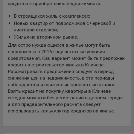
сводятся к приобретению недвижимости:
Яндекса рекламная сеть (Yandex Mobile Ads, ADFOX) -
сервис показа контекстной рекламы. Адрес: Yandex
В строящихся жилых комплексах;
Europe AG, Werftestrasse 4, CH-6005 Luzern, Switzerland.
Новых квартир от подрядчиков с черновой и
Google Ads - сервис показа контекстной рекламы,
чистовой отделкой;
предоставляемый компанией Google Ireland Ltd, Gordon
Жилья на вторичном рынке.
House Barrow Street Dublin 4, D04E5W5 Ireland.
Для остро нуждающихся в жилье могут быть
предложены в 2016 году льготные условия
кредитования. Как вариант может быть предложен
Сохранить мои изменения
кредит на строительство жилья в Кличеве.
Сохранить по умолчанию
Рассматривать предложения следует в период
снижения цен на недвижимость, в эти периоды
наблюдаются и сниженные процентные ставки.
Взять кредит на покупку квартиры в Кличеве
сегодня можно и без регистрации в данном городе,
а для предварительного расчета следует
использовать калькулятор кредитов на жилье.