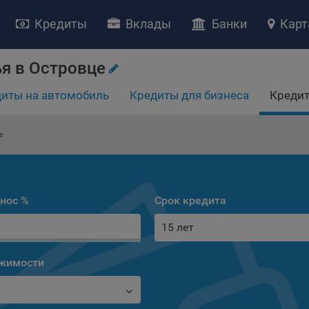
Кредиты
Вклады
Банки
Карт
я в Островце
иты на автомобиль
Кредиты для бизнеса
Кредит
е
НИЕ «О политике обработки файлов cookie»
ство с ограниченной ответственностью «Майфин» (далее –
«Обще
яет особое внимание защите персональных данных при их обработ
тственно подходит к соблюдению прав субъектов персональных д
нос %
Срок кредита
рждение положения о политике обработки файлов cookie (далее –
15 лет
литика»
) является одной из принимаемых Обществом мер по защит
ональных данных, предусмотренных статьей 17 Закона Республик
русь от 7 мая 2021 г. № 99-З «О защите персональных данных» (дал
ижимости
кон»
).
тика разъясняет субъектам персональных данных, которые
ществляют использование веб-сайта Общества с доменным именем