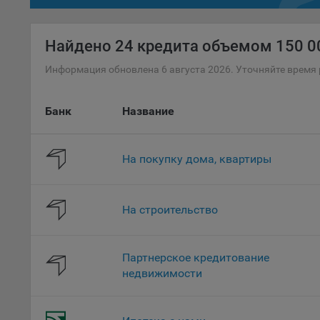
«ban
файл
Найдено
24 кредита объемом 150 00
проц
Файл
Информация обновлена 6 августа 2026. Уточняйте время 
комп
указ
Банк
Название
сове
выби
напр
На покупку дома, квартиры
Целя
Обще
пер
На строительство
На с
сайт
(зад
Партнерское кредитование
недвижимости
Общ
(вкл
стат