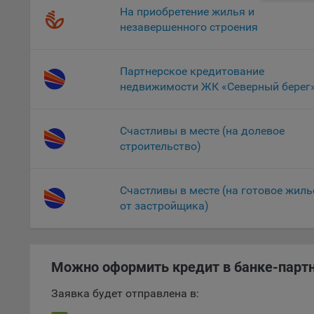
Благод
На приобретение жилья и
тенден
незавершенного строения
для ан
9.5. Ф
Партнерское кредитование
реклам
недвижимости ЖК «Северный берег
Технич
Необхо
Счастливы в месте (на долевое
Analyt
строительство)
Общест
пользо
Счастливы в месте (на готовое жиль
Осталь
от застройщика)
Отключ
предпо
популя
исходя
Можно оформить кредит в банке-парт
При эт
Заявка будет отправлена в:
«Инког