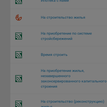
Ипотека с нами
поль
Обще
это 
файл
На строительство жилья
На с
Обще
На приобретение по системе
поль
стройсбережений
поль
рекл
Иног
Время строить
эффе
зап
Обще
На приобретение жилья,
оцен
незавершенного
Срок
законсервированного капитального
строения
Поль
файл
испо
На строительство (реконструкцию)
потр
жилья