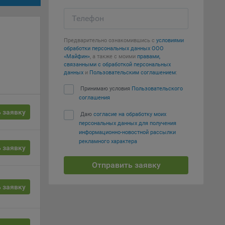
т
Телефон
вать
Предварительно ознакомившись с
условиями
е
обработки персональных данных ООО
«Майфин»
, а также с моими
правами,
связанными с обработкой персональных
вий,
данных
и
Пользовательским соглашением
:
 или
йта,
Принимаю условия
Пользовательского
соглашения
 заявку
Даю
согласие на обработку моих
персональных данных для получения
информационно-новостной рассылки
рекламного характера
 заявку
ваемые
Отправить заявку
ie
 заявку