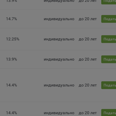
13.9%
индивидуально
до 20 лет
зователей на сайте, улучшения качества сайта и его содержания.
Подать
ство обрабатывает обезличенные данные о пользователе в случае
разрешено в настройках браузера пользователя (включено сохран
ов cookie и использование технологии JavaScript).
14.7%
индивидуально
до 20 лет
Подать
айтах обрабатываются следующие типы файлов cookie:
ство может использовать файлы cookie для рекламирования услу
зователям сайта «bankibel.by» на сторонних веб-сайтах. Например,
12.25%
индивидуально
до 20 лет
Подать
зователь посетит указанный сайт, то в дальнейшем может встрети
аму Общества на некоторых сторонних веб-сайтах.
да Общество использует сторонние файлы cookie для отслеживани
13.9%
индивидуально
до 20 лет
Подать
ктивности своих рекламных объявлений. Такие файлы cookie, нап
оминают, с помощью каких браузеров пользователи посещают сай
ства. С помощью данной процедуры Общество также регулирует 
ивает эффективность рекламной деятельности.
14.4%
индивидуально
до 20 лет
Подать
и хранения обрабатываемых на сайтах Общества файлов cookie:
зователи могут принять или отклонить все обрабатываемые на са
ы cookie. При этом корректная работа сайта возможна только в с
льзования необходимых файлов cookie. В случае их отключения м
ебоваться совершать повторный выбор предпочтений куки, языко
14.4%
индивидуально
до 20 лет
Подать