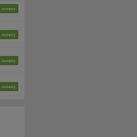
 о
ацию
 заявку
 заявку
le
 заявку
время
 заявку
сайта
жиме
ции и