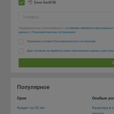
автома
Банк БелВЭБ
персон
соотве
Телефон
Подроб
ссылка
Предварительно ознакомившись с
условиями обработки персональны
данных
и
Пользовательским соглашением
:
Fire
Принимаю условия
Пользовательского соглашения
Chr
Даю
согласие на обработку моих персональных данных для пол
Safa
Ope
Micr
Inte
16. По
Популярное
вопрос
Общес
Срок
Особые ус
А
Кредит на 20 лет
Квартира в 
взноса