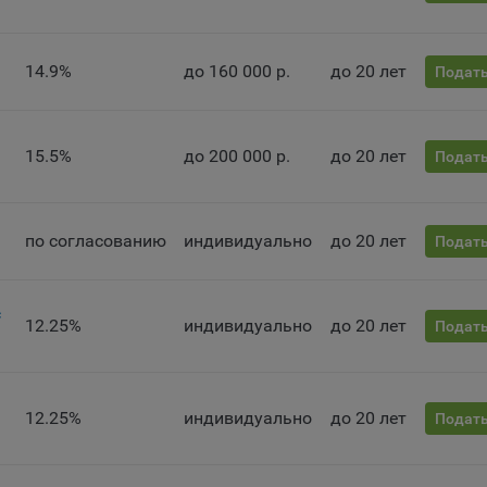
ии сайта, а также могут некорректно отображаться некоторые вер
ниц.
мо настроек файлов cookie на сайте субъекты персональных данн
14.9%
до 160 000 р.
до 20 лет
Подать
т принять или отклонить сбор всех или некоторых файлов cookie в
ройках своего браузера.
беспечение удобства пользователей сайтов;
15.5%
до 200 000 р.
до 20 лет
Подать
овышение качества функционирования сайтов, в том числе коррект
оты;
по согласованию
индивидуально
до 20 лет
Подать
бор аналитической информации в обобщенном виде для оценки и
йшего улучшения работы сайтов;
оздание и предоставление персонализированной рекламы пользова
с
12.25%
индивидуально
до 20 лет
Подать
ехнические (обязательные) файлы cookie, например, применяемые п
рации либо входе в систему, или для оставления отзыва либо
тария. Данные файлы cookie используются в целях обеспечения
тной работы сайтов и полноценного использования его функциона
12.25%
индивидуально
до 20 лет
Подать
вателем, не могут быть отключены в системах. Вместе с тем, польз
настроить браузер, чтобы он блокировал такие файлы сookie или
лял пользователя об их использовании — но в таком случае некот