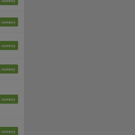
 заявку
, если
ение
 заявку
г
 если
 заявку
ть
я
 заявку
ример,
ты
и
 заявку
йте
лучае
ожет
вой
 заявку