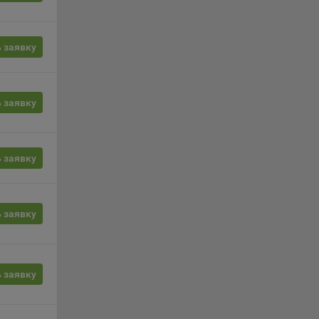
сии
ых
 заявку
 заявку
ность
 заявку
телю.
 заявку
ри
ла
 заявку
ователь
орые