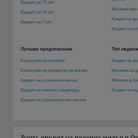
Откл
Кредит на 15 лет
пред
Ипотека без
Кредит на 10 лет
попу
Кредит на д
Сайт
Кредит на 7 лет
Кредит на у
Статис
Компан
Лучшие предложения
Тип недви
Янде
Калькулятор ипотеки
Кредит на да
Адре
кон
Калькулятор кредитов на жилье
Ипотека на 
Goog
Кредит на вторичное жилье
Ипотека в Б
Inc.
Кредит на покупку квартиры
Кредит на н
Moun
Кредит на строительство жилья
Mato
дост
Адре
пом.
Пикс
поль
Взять кредит на покупку жилья в О