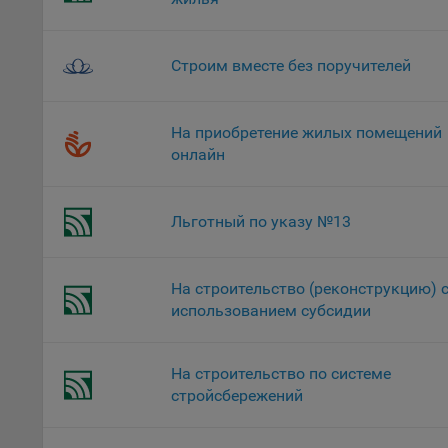
верс
стра
Поми
Строим вместе без поручителей
могу
наст
На приобретение жилых помещений
5.1. О
онлайн
5.2. П
их раб
Льготный по указу №13
5.3. С
дальне
5.4. С
На строительство (реконструкцию) 
использованием субсидии
9.1. Т
регист
коммен
На строительство по системе
коррек
стройсбережений
пользо
может 
уведом