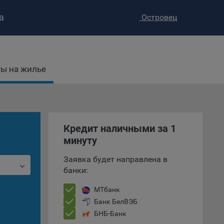
а
Островец
ы на жилье
ство»
)
Кредит наличными за 1
ке и
минуту
анных.
Заявка будет направлена в
е
банки:
и
ее –
МТбанк
Банк БелВЭБ
БНБ-Банк