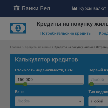
Банки
.Бел
Курсы валют
Кредиты на покупку жиль
Потребительские кредиты
Кред
Главная
Кредиты на жилье
Кредиты на покупку жилья в Островц
ПОЛОЖЕ
Обще
Калькулятор кредитов
удел
отве
Стоимость недвижимости, BYN
Первый вз
Утве
«По
перс
Бела
Банк
Тип недв
«За
Любой
Поли
осу