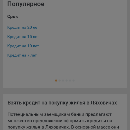
выбора (например, языкового). Техническая аналитика
Популярное
используется для обеспечения корректной работы сайта.
Срок
Ос
Компании, которой мы поручаем обработку данных для
данной цели:
Кредит на 20 лет
Ква
Сервис хранения информации, предоставляемый
Кредит на 15 лет
Ипо
компанией, согласно договора аренды ООО «Рэкун
технолоджи», 220069 г. Минск, пр-т Дзержинского, д.3Б,
Кредит на 10 лет
Кре
пом.44.
Кредит на 7 лет
Кре
Рекламные Cookie
Отключение рекламных cookie-файлы не позволит
принимать меры по совершенствованию работы
Сайта, исходя из предпочтений пользователя, а также
осуществлять подбор рекламы, иных рекламных
материалов по наиболее актуальному, подходящему
Взять кредит на покупку жилья в Ляховичах
назначению для каждого конкретного пользователя.
Потенциальным заемщикам банки предлагают
Компании, которым мы поручаем обработку данных для
множество предложений оформить кредиты на
данной цели:
покупку жилья в Ляховичах. В основной массе они