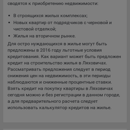
сводятся к приобретению недвижимости:
Яндекса рекламная сеть (Yandex Mobile Ads, ADFOX) -
сервис показа контекстной рекламы. Адрес: Yandex
В строящихся жилых комплексах;
Europe AG, Werftestrasse 4, CH-6005 Luzern, Switzerland.
Новых квартир от подрядчиков с черновой и
Google Ads - сервис показа контекстной рекламы,
чистовой отделкой;
предоставляемый компанией Google Ireland Ltd, Gordon
Жилья на вторичном рынке.
House Barrow Street Dublin 4, D04E5W5 Ireland.
Для остро нуждающихся в жилье могут быть
предложены в 2016 году льготные условия
кредитования. Как вариант может быть предложен
Сохранить мои изменения
кредит на строительство жилья в Ляховичах.
Сохранить по умолчанию
Рассматривать предложения следует в период
снижения цен на недвижимость, в эти периоды
наблюдаются и сниженные процентные ставки.
Взять кредит на покупку квартиры в Ляховичах
сегодня можно и без регистрации в данном городе,
а для предварительного расчета следует
использовать калькулятор кредитов на жилье.