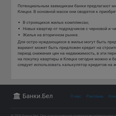
пред
Потенциальным заемщикам банки предлагают мн
попу
Клецке. В основной массе они сводятся к приобр
Сайт
Статис
В строящихся жилых комплексах;
Новых квартир от подрядчиков с черновой и чи
Компан
Жилья на вторичном рынке.
Янде
Для остро нуждающихся в жилье могут быть пред
Адре
вариант может быть предложен кредит на строит
кон
период снижения цен на недвижимость, в эти пе
на покупку квартиры в Клецке сегодня можно и бе
Goog
следует использовать калькулятор кредитов на ж
Inc.
Moun
Mato
дост
Адре
Банки
.Бел
пом.
О нас
Реклама
Кон
Пикс
поль
Адре
© 2026 Банки.бел. При использовании материалов гиперссылка н