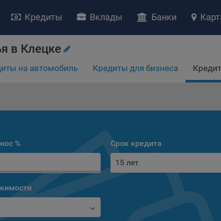
Кредиты
Вклады
Банки
Карт
я в Клецке
иты на автомобиль
Кредиты для бизнеса
Кредит
НИЕ «О политике обработки файлов cookie»
ство с ограниченной ответственностью «Майфин» (далее –
«Обще
яет особое внимание защите персональных данных при их обработ
тственно подходит к соблюдению прав субъектов персональных д
рждение положения о политике обработки файлов cookie (далее –
нос %
Срок кредита
литика»
) является одной из принимаемых Обществом мер по защит
15 лет
ональных данных, предусмотренных статьей 17 Закона Республик
русь от 7 мая 2021 г. № 99-З «О защите персональных данных» (дал
кон»
).
ижимости
тика разъясняет субъектам персональных данных, которые
ществляют использование веб-сайта Общества с доменным именем
kibel.by», для каких целей и каким образом Общество обрабатывае