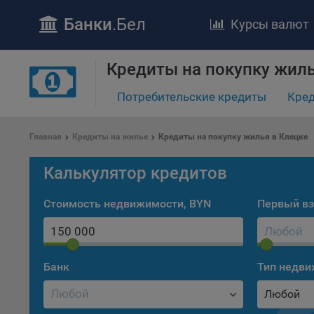
Банки
.Бел
Курсы валют
Кредиты на покупку жиль
Потребительские кредиты
Кред
ПОЛОЖЕ
Главная
Кредиты на жилье
Кредиты на покупку жилья в Клецке
Обще
удел
Калькулятор кредитов
отве
Утве
Стоимость недвижимости, BYN
Первый вз
«По
перс
Бела
«За
Банк
Тип недв
Поли
Любой
осу
«ban