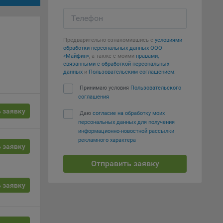
вать
Телефон
е
Предварительно ознакомившись с
условиями
обработки персональных данных ООО
вий,
«Майфин»
, а также с моими
правами,
связанными с обработкой персональных
 или
данных
и
Пользовательским соглашением
:
йта,
Принимаю условия
Пользовательского
соглашения
 заявку
Даю
согласие на обработку моих
персональных данных для получения
информационно-новостной рассылки
рекламного характера
ваемые
 заявку
ie
Отправить заявку
 заявку
, если