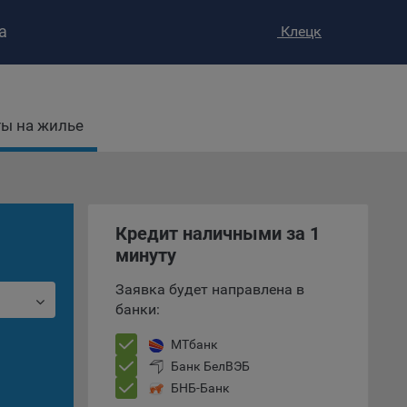
а
Клецк
ы на жилье
ство»
)
ке и
Кредит наличными за 1
анных.
минуту
е
Заявка будет направлена в
и
банки:
ее –
МТбанк
Банк БелВЭБ
БНБ-Банк
т