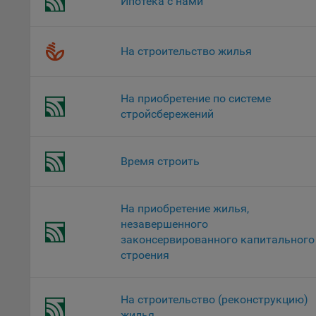
Ипотека с нами
это 
файл
На строительство жилья
На с
Обще
поль
На приобретение по системе
поль
стройсбережений
рекл
Иног
эффе
Время строить
зап
Обще
оцен
На приобретение жилья,
Срок
незавершенного
законсервированного капитального
Поль
строения
файл
испо
потр
На строительство (реконструкцию)
верс
жилья
стра