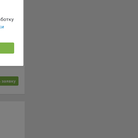
 заявку
вателя.
ботку
ки
 заявку
обные
ые
 заявку
о
анном
 заявку
ics.
ва
и
ы.
 о