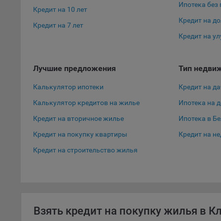
персон
Ипотека без
Кредит на 10 лет
соотве
Кредит на д
Кредит на 7 лет
Подроб
Кредит на у
ссылка
Fire
Лучшие предложения
Тип недви
Chr
Калькулятор ипотеки
Кредит на да
Safa
Калькулятор кредитов на жилье
Ипотека на 
Ope
Кредит на вторичное жилье
Ипотека в Б
Micr
Кредит на покупку квартиры
Кредит на н
Inte
Кредит на строительство жилья
16. По
вопрос
Общес
А
Взять кредит на покупку жилья в К
Откл