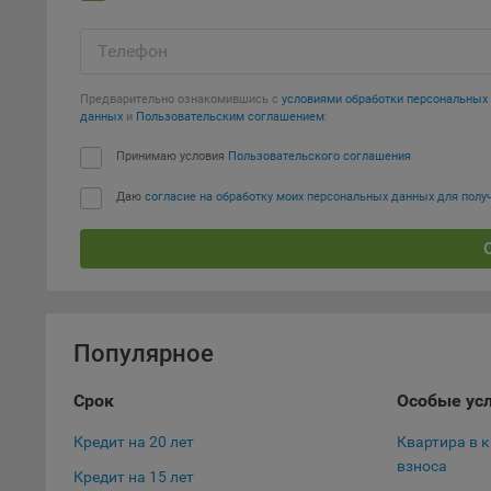
тенден
для ан
Телефон
9.5. Ф
реклам
Предварительно ознакомившись с
условиями обработки персональны
данных
и
Пользовательским соглашением
:
Технич
Принимаю условия
Пользовательского соглашения
Необхо
Analyt
Даю
согласие на обработку моих персональных данных для пол
Общест
пользо
Осталь
Отключ
предпо
Популярное
популя
исходя
Срок
Особые ус
При эт
Кредит на 20 лет
Квартира в 
«Инког
взноса
автома
Кредит на 15 лет