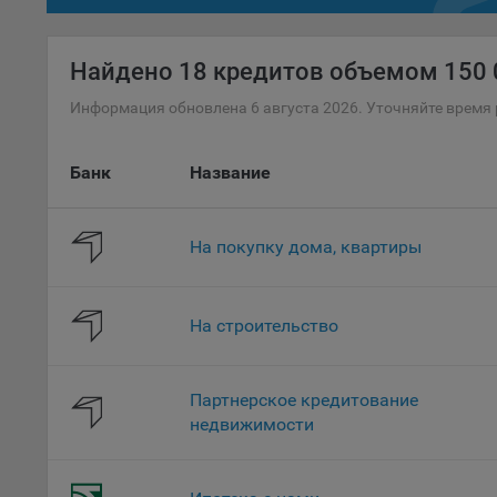
файл
проц
Найдено
18 кредитов объемом 150 0
Файл
комп
Информация обновлена 6 августа 2026. Уточняйте время 
указ
сове
Банк
Название
выби
напр
Целя
На покупку дома, квартиры
Обще
пер
На с
На строительство
сайт
(зад
Партнерское кредитование
Общ
недвижимости
(вкл
стат
поль
Обще