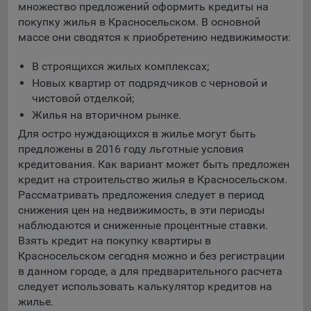
множество предложений оформить кредиты на
конфиденциальности Яндекс
.
покупку жилья в Красносельском. В основной
Google Analytics – сервис веб-аналитики,
массе они сводятся к приобретению недвижимости:
предоставляемый компанией Google, Inc. Адрес: Google,
Google Data Protection Office, 1600 Amphitheatre Pkwy,
В строящихся жилых комплексах;
Mountain View, CA 94043, USA.
Политика
Новых квартир от подрядчиков с черновой и
конфиденциальности Google.
чистовой отделкой;
Matomo — это система веб-аналитики, которая позволяет
Жилья на вторичном рынке.
следит за доступностью сервисов, предоставляемых
Для остро нуждающихся в жилье могут быть
myfin.by.
предложены в 2016 году льготные условия
Адрес: ООО «Рэкун технолоджи», 220069 г. Минск, пр-т
кредитования. Как вариант может быть предложен
Дзержинского, д.3Б, пом.44.
кредит на строительство жилья в Красносельском.
Пиксель VK Рекламы - сервис позволяет показывать
Рассматривать предложения следует в период
рекламу на площадке VK пользователям, которые
снижения цен на недвижимость, в эти периоды
посещали сайт.
наблюдаются и сниженные процентные ставки.
Адрес: ООО «ВК», РФ, 125167, г. Москва, Ленинградский
Взять кредит на покупку квартиры в
проспект, д. 39, стр. 79, БЦ «SkyLight».
Красносельском сегодня можно и без регистрации
в данном городе, а для предварительного расчета
Технические настройки
следует использовать калькулятор кредитов на
Технические настройки хранят технические данные вашего
жилье.