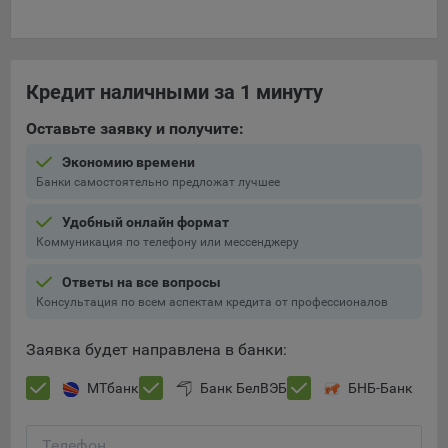
выбора (например, языкового). Техническая аналитика
используется для обеспечения корректной работы сайта.
Компании, которой мы поручаем обработку данных для
данной цели:
Кредит наличными за 1 минуту
Сервис хранения информации, предоставляемый
Оставьте заявку и получите:
компанией, согласно договора аренды ООО «Рэкун
технолоджи», 220069 г. Минск, пр-т Дзержинского, д.3Б,
Экономию времени
пом.44.
Банки самостоятельно предложат лучшее
Рекламные Cookie
Удобный онлайн формат
Коммуникация по телефону или мессенджеру
Отключение рекламных cookie-файлы не позволит
принимать меры по совершенствованию работы
Ответы на все вопросы
Сайта, исходя из предпочтений пользователя, а также
Консультация по всем аспектам кредита от профессионалов
Сохранить мои изменения
осуществлять подбор рекламы, иных рекламных
материалов по наиболее актуальному, подходящему
Заявка будет направлена в банки:
Сохранить по умолчанию
назначению для каждого конкретного пользователя.
МТбанк
Банк БелВЭБ
БНБ-Банк
Компании, которым мы поручаем обработку данных для
данной цели:
Телефон