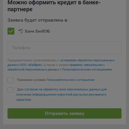
Можно оформить кредит в банке-
партнере
При этом, некоторые браузеры позволяют посещать
интернет-сайты в режиме «Инкогнито», чтобы ограничить
Заявка будет отправлена в:
хранимый на компьютере объем информации и
автоматически удалять сессионные файлы cookie. Кроме
Банк БелВЭБ
того, субъект персональных данных может удалить ранее
сохраненные файлов cookie выбрав соответствующую
опцию в истории браузера.
Телефон
Подробнее о параметрах управления можно ознакомиться,
Предварительно ознакомившись с
условиями обработки персональных
перейдя по внешним ссылкам, ведущим на
данных ООО «Майфин»
, а также с моими
правами, связанными с
соответствующие страницы сайтов основных браузеров:
обработкой персональных данных
и
Пользовательским соглашением
:
Firefox
Принимаю условия
Пользовательского соглашения
Chrome
Даю
согласие на обработку моих персональных данных для
получения информационно-новостной рассылки рекламного
Safari
характера
Opera
Отправить заявку
Microsoft Edge
Internet Explorer