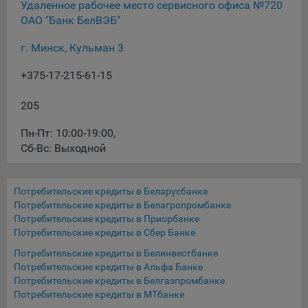
Удаленное рабочее место сервисного офиса №720
ОАО "Банк БелВЭБ"
При этом, некоторые браузеры позволяют посещать
интернет-сайты в режиме «Инкогнито», чтобы ограничить
г. Минск, Кульман 3
хранимый на компьютере объем информации и
автоматически удалять сессионные файлы cookie. Кроме
+375-17-215-61-15
того, субъект персональных данных может удалить ранее
сохраненные файлов cookie выбрав соответствующую
205
опцию в истории браузера.
Пн-Пт: 10:00-19:00
,
Подробнее о параметрах управления можно ознакомиться,
перейдя по внешним ссылкам, ведущим на
Сб-Вс: Выходной
соответствующие страницы сайтов основных браузеров:
Firefox
Потребительские кредиты в Беларусбанке
Потребительские кредиты в Белагропромбанке
Chrome
Потребительские кредиты в Приорбанке
Safari
Потребительские кредиты в Сбер Банке
Opera
Потребительские кредиты в Белинвестбанке
Потребительские кредиты в Альфа Банке
Microsoft Edge
Потребительские кредиты в Белгазпромбанке
Internet Explorer
Потребительские кредиты в МТбанке