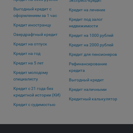
Экспресс-кредит
Яндекса рекламная сеть (Yandex Mobile Ads, ADFOX) -
Сохранить по умолчанию
Выгодный кредит с
Кредит на лечение
сервис показа контекстной рекламы. Адрес: Yandex
оформлением за 1 час
Europe AG, Werftestrasse 4, CH-6005 Luzern, Switzerland.
Кредит под залог
Кредит иностранцу
недвижимости
Google Ads - сервис показа контекстной рекламы,
предоставляемый компанией Google Ireland Ltd, Gordon
Овердрафтный кредит
Кредит на 1000 рублей
House Barrow Street Dublin 4, D04E5W5 Ireland.
Кредит на отпуск
Кредит на 2000 рублей
Кредит на год
Кредит для пенсионеров
Кредит на 5 лет
Рефинансирование
кредита
Кредит молодому
специалисту
Выгодный кредит
Кредит с 21 года без
Кредит наличными
кредитной истории (КИ)
Кредитный калькулятор
Кредит с судимостью