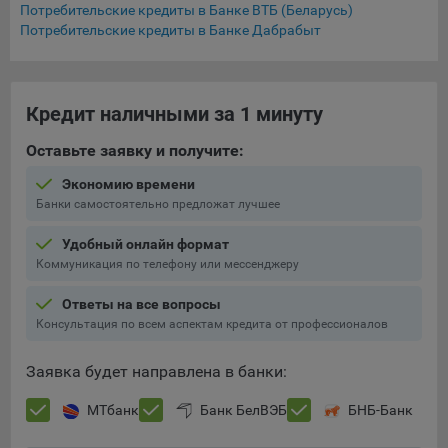
Потребительские кредиты в Банке ВТБ (Беларусь)
16. Пользователь всегда может направить сообщение с
Потребительские кредиты в Банке Дабрабыт
имеющимся у него вопросом, в части использования
файлов сookie, на электронную почту Общества:
info@myfin.by
Кредит наличными за 1 минуту
Аналитические Cookie
Оставьте заявку и получите:
Отключение аналитических cookie-файлов не позволит
определять предпочтения пользователей Сайта, в том
Экономию времени
числе наиболее и наименее популярные страницы и
Банки самостоятельно предложат лучшее
принимать меры по совершенствованию работы Сайта
исходя из предпочтений пользователей
Удобный онлайн формат
Коммуникация по телефону или мессенджеру
Статистические куки позволяют определять предпочтения
пользователей сайта.
Ответы на все вопросы
Консультация по всем аспектам кредита от профессионалов
Компании, которым мы поручаем обработку
статистических cookies:
Заявка будет направлена в банки:
Яндекс Метрика – сервис веб-аналитики,
МТбанк
Банк БелВЭБ
БНБ-Банк
предоставляемый ООО «Яндекс». Адрес: г. Москва, ул.
Льва Толстого, д. 16, 119021.
Политика