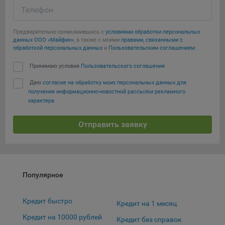
конфиденциальности Яндекс
.
Телефон
Google Analytics – сервис веб-аналитики,
предоставляемый компанией Google, Inc. Адрес: Google,
Предварительно ознакомившись с
условиями обработки персональных
данных ООО «Майфин»
, а также с моими
правами, связанными с
Google Data Protection Office, 1600 Amphitheatre Pkwy,
обработкой персональных данных
и
Пользовательским соглашением
:
Mountain View, CA 94043, USA.
Политика
конфиденциальности Google.
Принимаю условия
Пользовательского соглашения
Matomo — это система веб-аналитики, которая позволяет
Даю
согласие на обработку моих персональных данных для
следит за доступностью сервисов, предоставляемых
получения информационно-новостной рассылки рекламного
myfin.by.
характера
Адрес: ООО «Рэкун технолоджи», 220069 г. Минск, пр-т
Дзержинского, д.3Б, пом.44.
Отправить заявку
Пиксель VK Рекламы - сервис позволяет показывать
рекламу на площадке VK пользователям, которые
посещали сайт.
Адрес: ООО «ВК», РФ, 125167, г. Москва, Ленинградский
Популярное
проспект, д. 39, стр. 79, БЦ «SkyLight».
Технические настройки
Кредит быстро
Кредит на 1 месяц
Технические настройки хранят технические данные вашего
Кредит на 10000 рублей
Кредит без справок