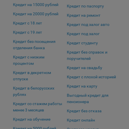
выбора (например, языкового). Техническая аналитика
Кредит на 15000 рублей
используется для обеспечения корректной работы сайта.
Кредит по паспорту
Кредит на 20000 рублей
Кредит на ремонт
Компании, которой мы поручаем обработку данных для
данной цели:
Кредит с 18 лет
Кредит под залог авто
Кредит с 19 лет
Сервис хранения информации, предоставляемый
Кредит под залог
компанией, согласно договора аренды ООО «Рэкун
Кредит без посещения
Кредит студенту
технолоджи», 220069 г. Минск, пр-т Дзержинского, д.3Б,
отделения банка
пом.44.
Кредит без справок и
Кредит с низким
поручителей
Рекламные Cookie
процентом
Кредит на свадьбу
Кредит в декретном
Отключение рекламных cookie-файлы не позволит
Кредит с плохой историей
отпуске
принимать меры по совершенствованию работы
Кредит на карту
Сайта, исходя из предпочтений пользователя, а также
Кредит в белорусских
осуществлять подбор рекламы, иных рекламных
рублях
Выгодный кредит для
материалов по наиболее актуальному, подходящему
пенсионера
Кредит со стажем работы
назначению для каждого конкретного пользователя.
менее 3 месяцев
Кредит без отказа
Компании, которым мы поручаем обработку данных для
Кредит на обучение
Кредит онлайн
данной цели:
Сохранить мои изменения
Кредит на 5000 рублей