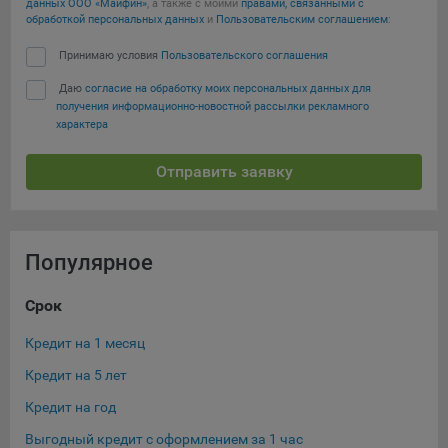
выбора (например, языкового). Техническая аналитика
данных ООО «Майфин»
, а также с моими
правами, связанными с
используется для обеспечения корректной работы сайта.
обработкой персональных данных
и
Пользовательским соглашением
:
Компании, которой мы поручаем обработку данных для
Принимаю условия
Пользовательского соглашения
данной цели:
Даю
согласие на обработку моих персональных данных для
получения информационно-новостной рассылки рекламного
Сервис хранения информации, предоставляемый
характера
компанией, согласно договора аренды ООО «Рэкун
технолоджи», 220069 г. Минск, пр-т Дзержинского, д.3Б,
Отправить заявку
пом.44.
Рекламные Cookie
Популярное
Отключение рекламных cookie-файлы не позволит
принимать меры по совершенствованию работы
Сайта, исходя из предпочтений пользователя, а также
Срок
Су
осуществлять подбор рекламы, иных рекламных
Кредит на 1 месяц
Кре
материалов по наиболее актуальному, подходящему
назначению для каждого конкретного пользователя.
Кредит на 5 лет
Кре
Компании, которым мы поручаем обработку данных для
Кредит на год
Кре
данной цели:
Выгодный кредит с оформлением за 1 час
Кре