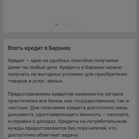
Яндекса рекламная сеть (Yandex Mobile Ads, ADFOX) -
Кре
сервис показа контекстной рекламы. Адрес: Yandex
Ещ
Кре
Europe AG, Werftestrasse 4, CH-6005 Luzern, Switzerland.
Google Ads - сервис показа контекстной рекламы,
предоставляемый компанией Google Ireland Ltd, Gordon
House Barrow Street Dublin 4, D04E5W5 Ireland.
Взять кредит в Баранях
Кредит – один из удобных способов получения
Сохранить мои изменения
денег на любые цели. Кредиты в Баранях можно
Сохранить по умолчанию
получить на выгодных условиях для приобретения
товаров и услуг, жилья.
Предоставлением кредитов занимаются сегодня
практически все банки, как государственные, так и
частные. Для получения кредита достаточно лишь
документа, удостоверяющего личность – паспорта,
и справки о доходах. Кредиты на потребительские
нужды предоставляются без поручителей, что
достаточно облегчает задачу.