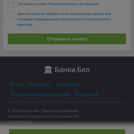
Принимаю условия
Пользовательского соглашения
Даю
согласие на обработку моих персональных данных для
получения информационно-новостной рассылки рекламного
характера
Отправить заявку
Банки
.Бел
О нас
Реклама
Контакты
Условия использования
Вакансии
© 2026 Банки.бел. При использовании
материалов гиперссылка на Банки.бел
обязательна.
Содержание сайта не является
рекомендацией или офертой и носит