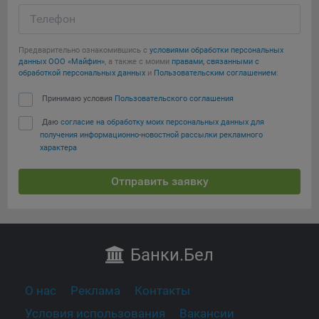
Телефон
Предварительно ознакомившись с
условиями обработки персональных
данных ООО «Майфин»
, а также с моими
правами, связанными с
обработкой персональных данных
и
Пользовательским соглашением
:
Принимаю условия
Пользовательского соглашения
Даю
согласие на обработку моих персональных данных для
получения информационно-новостной рассылки рекламного
характера
Отправить заявку
Банки
.Бел
О нас
Реклама
Контакты
Условия использования
Вакансии