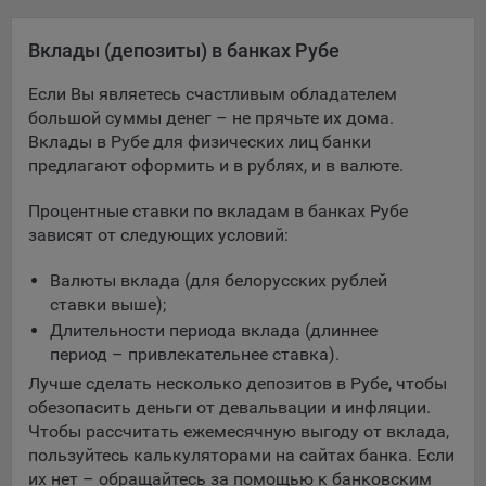
Яндекса рекламная сеть (Yandex Mobile Ads, ADFOX) -
сервис показа контекстной рекламы. Адрес: Yandex
Вклады (депозиты) в банках Рубе
Europe AG, Werftestrasse 4, CH-6005 Luzern, Switzerland.
Если Вы являетесь счастливым обладателем
Google Ads - сервис показа контекстной рекламы,
большой суммы денег – не прячьте их дома.
предоставляемый компанией Google Ireland Ltd, Gordon
Вклады в Рубе для физических лиц банки
House Barrow Street Dublin 4, D04E5W5 Ireland.
предлагают оформить и в рублях, и в валюте.
Процентные ставки по вкладам в банках Рубе
Сохранить мои изменения
зависят от следующих условий:
Сохранить по умолчанию
Валюты вклада (для белорусских рублей
ставки выше);
Длительности периода вклада (длиннее
период – привлекательнее ставка).
Лучше сделать несколько депозитов в Рубе, чтобы
обезопасить деньги от девальвации и инфляции.
Чтобы рассчитать ежемесячную выгоду от вклада,
пользуйтесь калькуляторами на сайтах банка. Если
их нет – обращайтесь за помощью к банковским